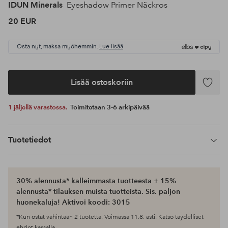
IDUN Minerals
Eyeshadow Primer Näckros
20 EUR
Osta nyt, maksa myöhemmin.
Lue lisää
Lisää ostoskoriin
Lisää
suosikke
1 jäljellä varastossa.
Toimitetaan 3-6 arkipäivää
Tuotetiedot
30% alennusta* kalleimmasta tuotteesta + 15%
alennusta* tilauksen muista tuotteista. Sis. paljon
huonekaluja! Aktivoi koodi: 3015
*Kun ostat vähintään 2 tuotetta. Voimassa 11.8. asti. Katso täydelliset
ehdot kassalla.