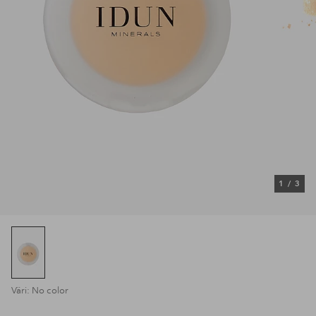
1
/
3
Väri: No color