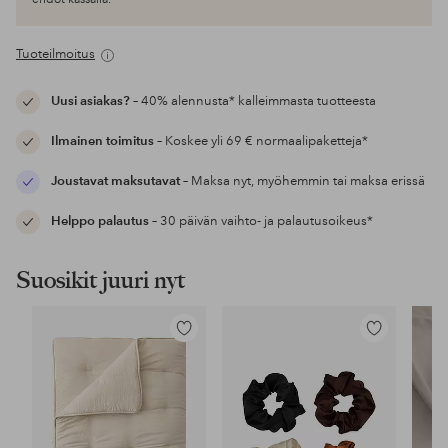
Tuoteilmoitus
Uusi asiakas?
– 40% alennusta* kalleimmasta tuotteesta
Ilmainen toimitus
– Koskee yli 69 € normaalipaketteja*
Joustavat maksutavat
– Maksa nyt, myöhemmin tai maksa erissä
Helppo palautus
– 30 päivän vaihto- ja palautusoikeus*
Suosikit juuri nyt
Lisää
Lisää
suosikkeihin
suosikkeihin