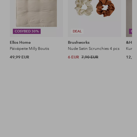
COSYBED 30%
DEAL
CO
Ellos Home
Brushworks
&Ho
Päiväpeite Milly Boutis
Nude Satin Scrunchies 4 pcs
49,99 EUR
6 EUR
7,90 EUR
12,99
Tutustu uutuuksiimme
Lisää
Lisää
suosikkeihin
suosikkeihin
TULOSSA PIAN