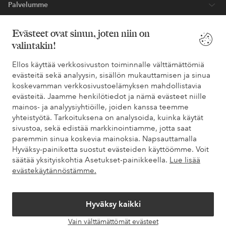
* Katso tarjouksen ehdot rekisteröitymisen yhteydessä
Evästeet ovat sinun, joten niin on
valintakin!
Tarvitsetko apua?
Ellos käyttää verkkosivuston toiminnalle välttämättömiä
Löydät vastaukset useimmin kysyttyihin kysymyksiin usein
evästeitä sekä analyysin, sisällön mukauttamisen ja sinua
kysytyistä kysymyksistä. Löydät myös tietoa siitä, miten voit ottaa
koskevamman verkkosivustoelämyksen mahdollistavia
meihin yhteyttä.
evästeitä. Jaamme henkilötiedot ja nämä evästeet niille
mainos- ja analyysiyhtiöille, joiden kanssa teemme
Asiakaspalvelu
Tilaukset
Maksutavat
Toim
yhteistyötä. Tarkoituksena on analysoida, kuinka käytät
sivustoa, sekä edistää markkinointiamme, jotta saat
paremmin sinua koskevia mainoksia. Napsauttamalla
Hyväksy-painiketta suostut evästeiden käyttöömme. Voit
Omat sivut
säätää yksityiskohtia Asetukset-painikkeella.
Lue lisää
evästekäytännöstämme.
Tietoa Elloksesta
Hyväksy kaikki
Palvelumme
Vain välttämättömät evästeet