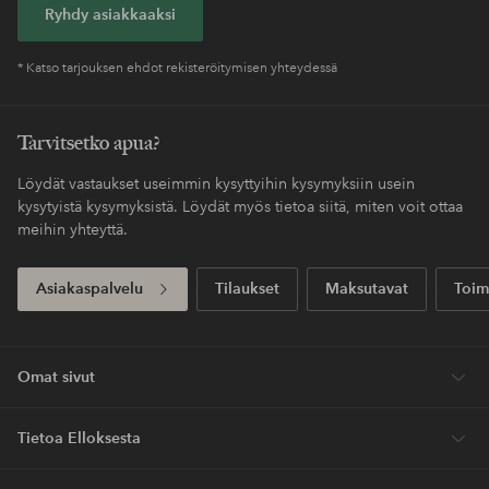
Helppo palautus
30 päivän palautusoikeus*
Koskee yli 69 EUR
Säästät toimituskulut
normaalipakettia
Maksa myöhemmin
Maksa elpyllä. Lue lisää kassalla.
Saat pakettisi tavallista nopeammalla
Express
toimituksella
Ensiostoksesi? Saat kalleimmasta tuotteesta –
40%*.
Uutuuksia viikoittain, eksklusiivisia tarjouksia ja suuri annos tyyli-
innoitusta – suoraan postilaatikkoosi.
Ryhdy asiakkaaksi