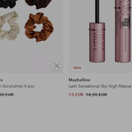
Näytä
DEAL
samankaltaisia
ks
Maybelline
n Scrunchies 4 pcs
Lash Sensational Sky High Mascar
90 EUR
13 EUR
18,90 EUR