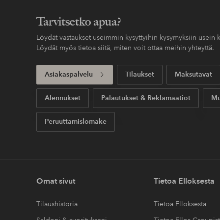
L'Oréal Paris
COSRX
Elvital Glycolic Gloss Conditioner For Dull Hair
5,90 EUR
18 EUR
Tutustu tarkemmin
Ida Warg hoitoaine