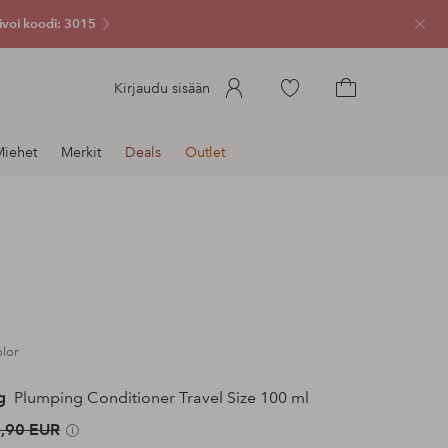
ivoi koodi: 3015
Sulje
Siirry
Kirjaudu sisään
merkittyihin
Siirry
suosikkituotteisiin
ostoskoriin
Miehet
Merkit
Deals
Outlet
olor
g
Plumping Conditioner Travel Size 100 ml
,90 EUR