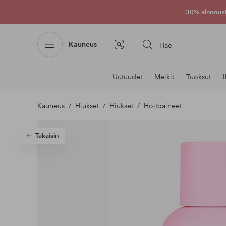
30% alennus
Kauneus
Hae
Kuvahaku
Navigointi
Uutuudet
Meikit
Tuoksut
osastoilla
Kauneus
Hiukset
Hiukset
Hoitoaineet
Takaisin