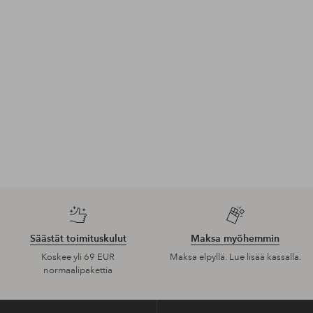
Lisää
suosikkeihin
UUTUUS!