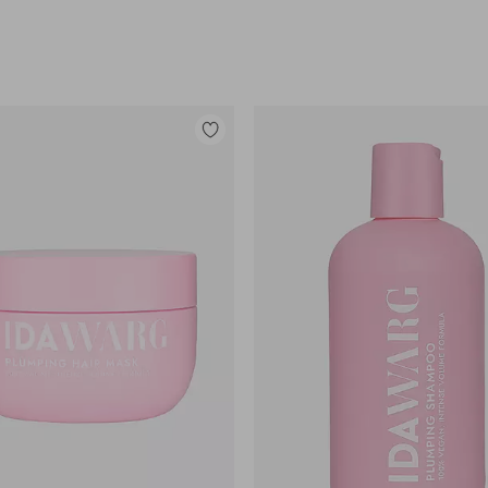
Lisää
suosikkeihin