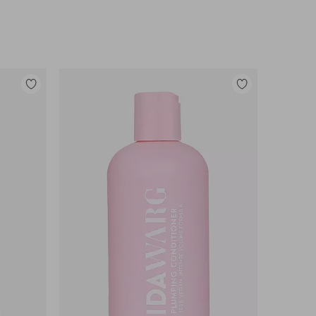
Lisää
Lisää
suosikkeihin
suosikkeihin