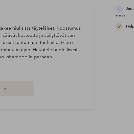
Jous
erissä
Help
tekee hiuksista täyteläiset. Koostumus
lisäävät kosteutta ja säilyttävät sen
 hiukset tuntumaan tuuheilta. Hiero
minuutin ajan. Huuhtele huolellisesti.
oo -shampoolla parhaan