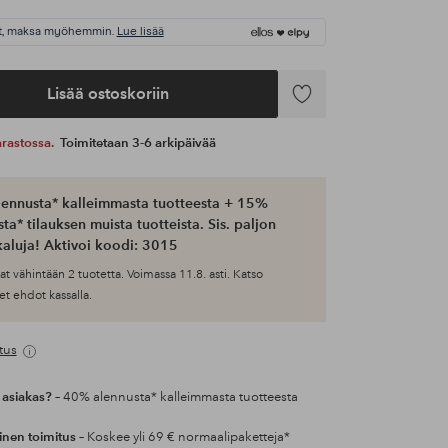
t, maksa myöhemmin.
Lue lisää
Lisää ostoskoriin
Lisää
suosikkeihin
 varastossa.
Toimitetaan 3-6 arkipäivää
ennusta* kalleimmasta tuotteesta + 15%
ta* tilauksen muista tuotteista. Sis. paljon
aluja! Aktivoi koodi: 3015
at vähintään 2 tuotetta. Voimassa 11.8. asti. Katso
et ehdot kassalla.
tus
 asiakas?
– 40% alennusta* kalleimmasta tuotteesta
inen toimitus
– Koskee yli 69 € normaalipaketteja*