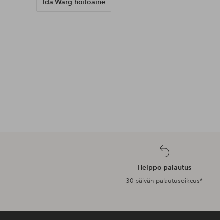
Lisää
suosikkeihin
UUTUUS!
UUTUUS!