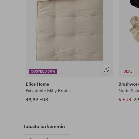
Näytä
COSYBED 30%
DEAL
samankaltaisia
Ellos Home
Brushwor
Päiväpeite Milly Boutis
Nude Sati
49,99 EUR
6 EUR
7,
Tutustu uutuuksiimme