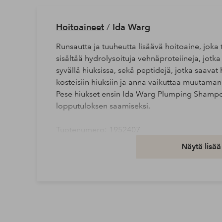
Hoitoaineet
/
Ida Warg
Runsautta ja tuuheutta lisäävä hoitoaine, joka 
sisältää hydrolysoituja vehnäproteiineja, jotka 
syvällä hiuksissa, sekä peptidejä, jotka saavat
kosteisiin hiuksiin ja anna vaikuttaa muutaman 
Pese hiukset ensin Ida Warg Plumping Shamp
lopputuloksen saamiseksi.
Tuotenumero: 1952407
Näytä lisää
Lataa korkearesoluutioinen kuva
Ilmainen toimitus
Koskee yli 69 € normaalipaketteja
Lue lisää