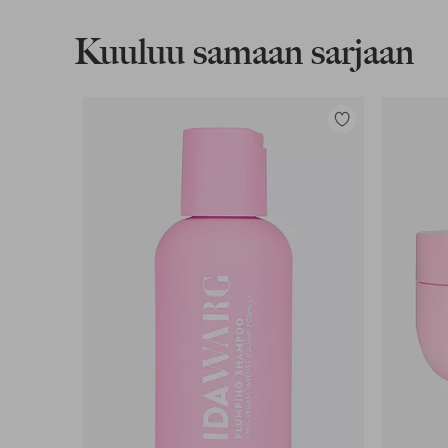
Kuuluu samaan sarjaan
Lasku & Tili
Edullisimmat maksutapamme
Lisää
suosikkeihin
Lue lisää