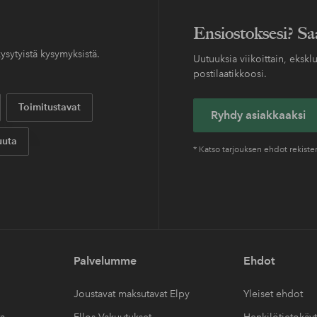
John Frieda
PEPTIDI-132 Ultra Perfect Hair Bonding Treatment
Volume Lift Lightweight Conditio
11,99 EUR