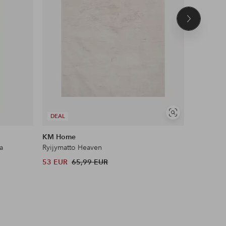
Seuraava
tuote
UUTUUS!
Näytä
DEAL
DEAL
samankaltaisia
KM Home
Ellos Plus
a
Ryijymatto Heaven
Top Peplu
53 EUR
65,99 EUR
28 EUR