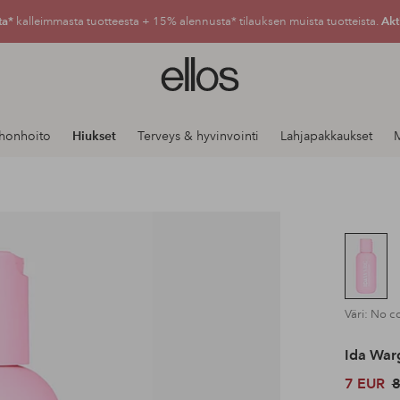
ta*
kalleimmasta tuotteesta + 15% alennusta* tilauksen muista tuotteista.
Akt
Ellos-
logo
–
siirry
Ihonhoito
Hiukset
Terveys & hyvinvointi
Lahjapakkaukset
aloitussivulle
Väri: No c
Ida War
7 EUR
8