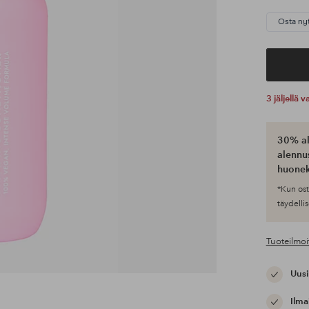
Osta ny
3 jäljellä
30% al
alennus
huonek
*Kun ost
täydellis
Tuoteilmoi
Uusi
Ilma