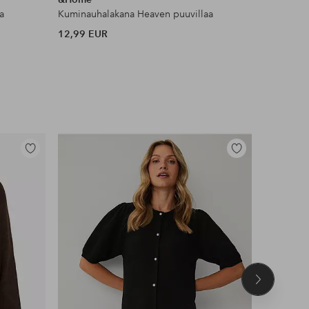
a
Kuminauhalakana Heaven puuvillaa
Flexy Boot
12,99 EUR
24 EUR
Lisää
Lisää
suosikkeihin
suosikkeihin
Seuraava
tuote