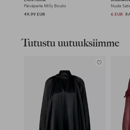
Päiväpeite Milly Boutis
Nude Sati
49,99 EUR
6 EUR
7,
Tutustu uutuuksiimme
Lisää
suosikkeihin