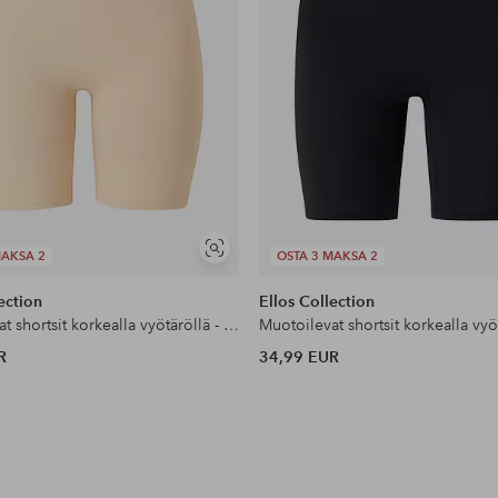
Näytä
MAKSA 2
OSTA 3 MAKSA 2
samankaltaisia
ection
Ellos Collection
Muotoilevat shortsit korkealla vyötäröllä - medium support
R
34,99 EUR