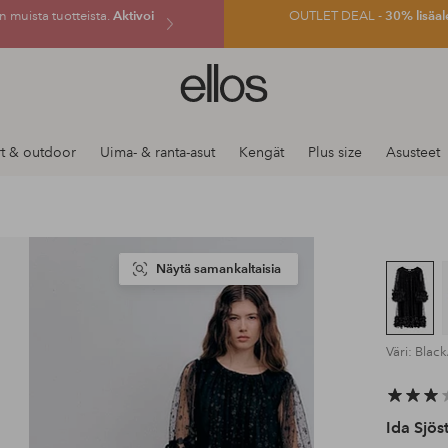
 muista tuotteista.
Aktivoi
OUTLET DEAL -
30% lisäal
Ellos-
logo
–
siirry
t & outdoor
Uima- & ranta-asut
Kengät
Plus size
Asusteet
aloitussivulle
Näytä samankaltaisia
Väri: Black
Ida Sjös