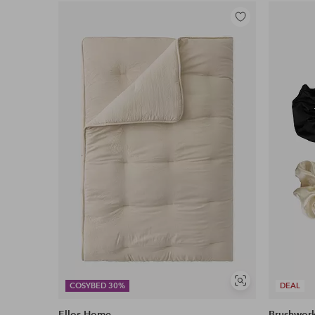
Lisää
suosikkeihin
Näytä
COSYBED 30%
DEAL
samankaltaisia
Ellos Home
Brushwor