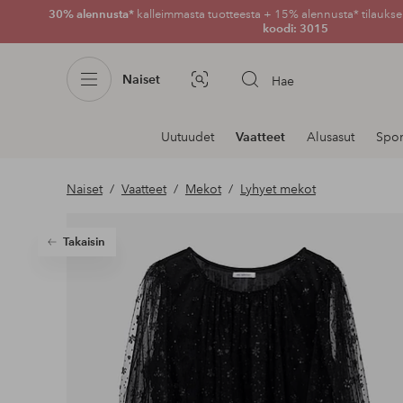
30% alennusta*
kalleimmasta tuotteesta + 15% alennusta* tilauksen
koodi: 3015
Naiset
Hae
Kuvahaku
Navigointi
Uutuudet
Vaatteet
Alusasut
Spor
osastoilla
Naiset
Vaatteet
Mekot
Lyhyet mekot
Takaisin