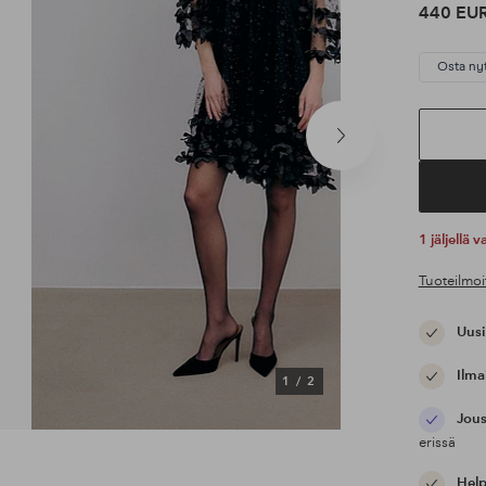
440 EU
Osta ny
Seuraava
tuote
1 jäljellä
Tuoteilmoi
Uusi
Ilma
1
/
2
Jous
erissä
Help