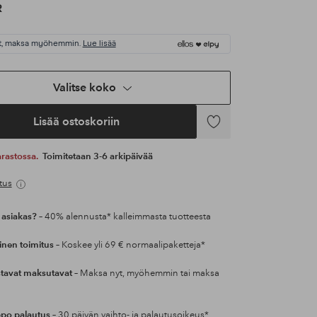
R
t, maksa myöhemmin.
Lue lisää
Valitse koko
Lisää ostoskoriin
Lisää
suosikkeihin
 varastossa.
Toimitetaan 3-6 arkipäivää
tus
 asiakas?
– 40% alennusta* kalleimmasta tuotteesta
inen toimitus
– Koskee yli 69 € normaalipaketteja*
tavat maksutavat
– Maksa nyt, myöhemmin tai maksa
po palautus
– 30 päivän vaihto- ja palautusoikeus*