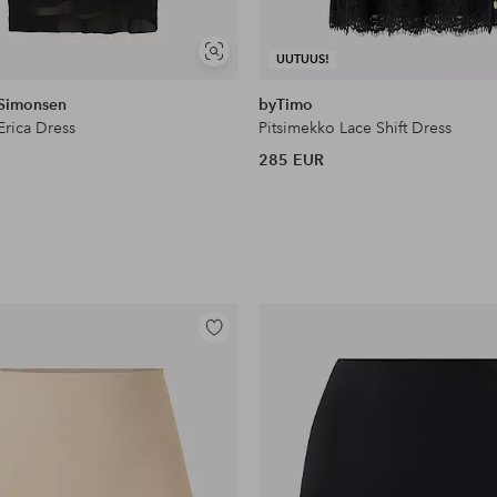
Näytä
UUTUUS!
samankaltaisia
 Simonsen
byTimo
rica Dress
Pitsimekko Lace Shift Dress
285 EUR
Lisää
suosikkeihin