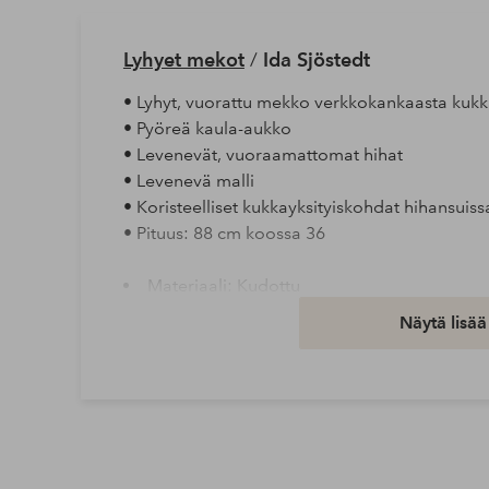
Lyhyet mekot
/
Ida Sjöstedt
• Lyhyt, vuorattu mekko verkkokankaasta kukka
• Pyöreä kaula-aukko
• Levenevät, vuoraamattomat hihat
• Levenevä malli
• Koristeelliset kukkayksityiskohdat hihansuis
• Pituus: 88 cm koossa 36
Materiaali: Kudottu
Materiaali: 100% Polyesteriä
Näytä lisää
Peseminen: Käsinpesu
Tuotenumero: 2201919-02-34
Lataa korkearesoluutioinen kuva