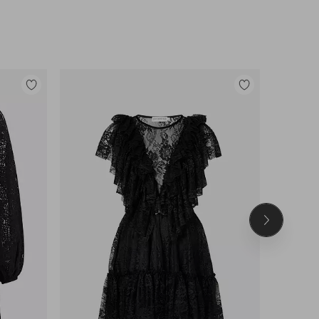
Lisää
Lisää
suosikkeihin
suosikkeihin
Seuraava
tuote