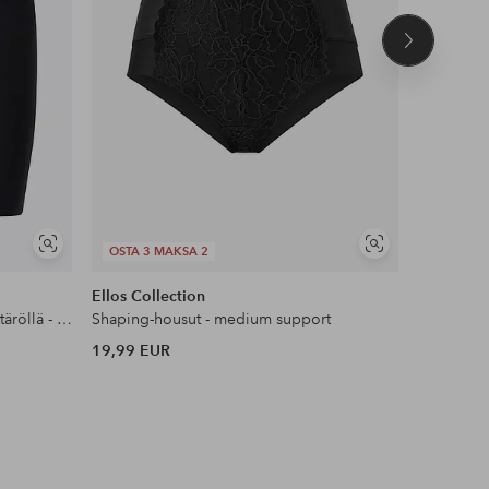
Seuraava
tuote
Näytä
Näytä
OSTA 3 MAKSA 2
OSTA 3 
samankaltaisia
samankaltaisia
Ellos Collection
Ellos Col
Muotoilevat shortsit korkealla vyötäröllä - medium support
Shaping-housut - medium support
Shaping-ho
19,99 EUR
24,99 EU