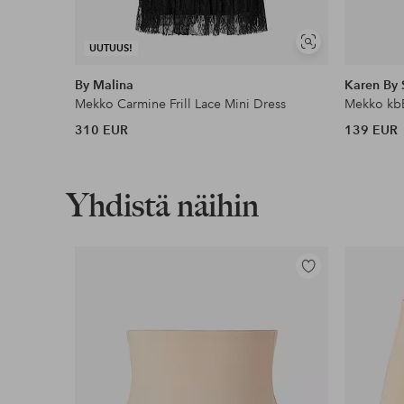
Näytä
UUTUUS!
samankaltaisia
By Malina
Karen By
Mekko Carmine Frill Lace Mini Dress
Mekko kbE
310 EUR
139 EUR
Yhdistä näihin
Lisää
suosikkeihin