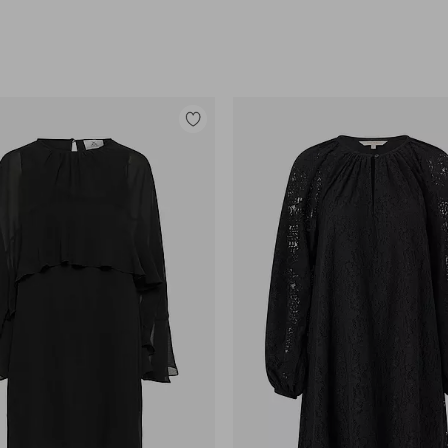
Lisää
suosikkeihin