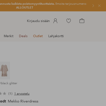
ennusta kaikista poistomyyntituotteista.
Ilmoita tarjousnumero:
Sulje
ALLOUTLET
Siirry
Kirjaudu sisään
merkittyihin
Siirry
suosikkituotteisiin
ostoskoriin
Merkit
Deals
Outlet
Lahjakortti
/black glitter
1
1 arvostelu
tedt
Mekko Riverdress