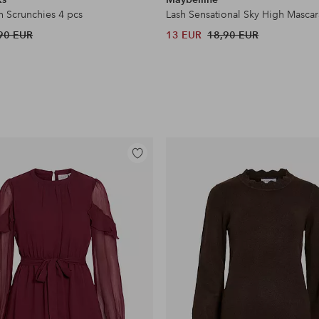
n Scrunchies 4 pcs
Lash Sensational Sky High Mascar
90 EUR
13 EUR
18,90 EUR
Lisää
suosikkeihin