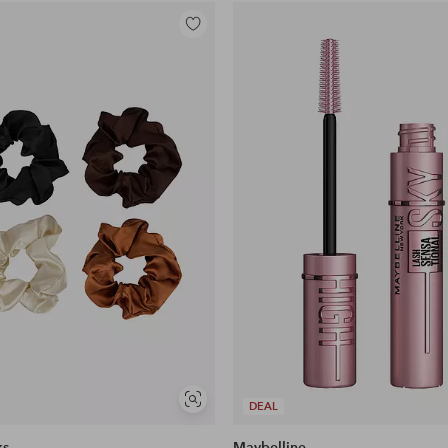
Lisää
suosikkeihin
Näytä
DEAL
samankaltaisia
ks
Maybelline