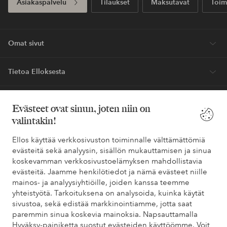
Asiakaspalvelu
Tilaukset
Maksutavat
Toim
Omat sivut
Tietoa Elloksesta
Palvelumme
Evästeet ovat sinun, joten niin on
valintakin!
Ehdot
Ellos käyttää verkkosivuston toiminnalle välttämättömiä
evästeitä sekä analyysin, sisällön mukauttamisen ja sinua
Ystävät
koskevamman verkkosivustoelämyksen mahdollistavia
evästeitä. Jaamme henkilötiedot ja nämä evästeet niille
mainos- ja analyysiyhtiöille, joiden kanssa teemme
yhteistyötä. Tarkoituksena on analysoida, kuinka käytät
Turvalliset maksut – maksa nyt tai erissä
sivustoa, sekä edistää markkinointiamme, jotta saat
paremmin sinua koskevia mainoksia. Napsauttamalla
Haluatko tietää
lisää maksuvaihtoehdoistamme
?
Hyväksy-painiketta suostut evästeiden käyttöömme. Voit