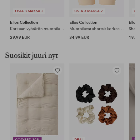
OSTA 3 MAKSA 2
OSTA 3 MAKSA 2
OST
Ellos Collection
Ellos Collection
Ellos 
Korkean vyötärön muotoilevat pikkuhousut - keskituki
Muotoilevat shortsit korkealla vyötäröllä - medium support
29,99 EUR
34,99 EUR
19,99
Suosikit juuri nyt
Lisää
Lisää
suosikkeihin
suosikkeihin
COSYBED 30%
DEAL
CO