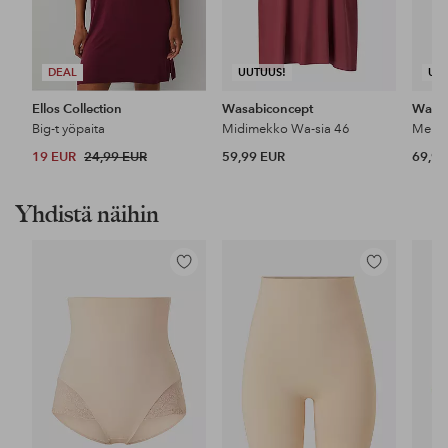
DEAL
UUTUUS!
UU
Ellos Collection
Wasabiconcept
Wasab
Big-t yöpaita
Midimekko Wa-sia 46
Mekko
19 EUR
24,99 EUR
59,99 EUR
69,99
Yhdistä näihin
Lisää
Lisää
suosikkeihin
suosikkeihin