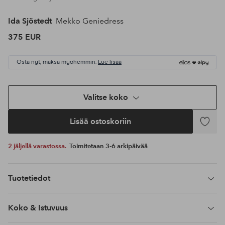
Ida Sjöstedt
Mekko Geniedress
375 EUR
Osta nyt, maksa myöhemmin.
Lue lisää
Valitse koko
Lisää ostoskoriin
Lisää
suosikke
2 jäljellä varastossa.
Toimitetaan 3-6 arkipäivää
Tuotetiedot
Koko & Istuvuus