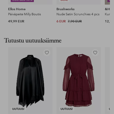
Ellos Home
Brushworks
&Ho
Päiväpeite Milly Boutis
Nude Satin Scrunchies 4 pcs
49,99 EUR
6 EUR
7,90 EUR
12,99
Tutustu uutuuksiimme
Lisää
Lisää
suosikkeihin
suosikkeihin
UUTUUS!
UUTUUS!
UU