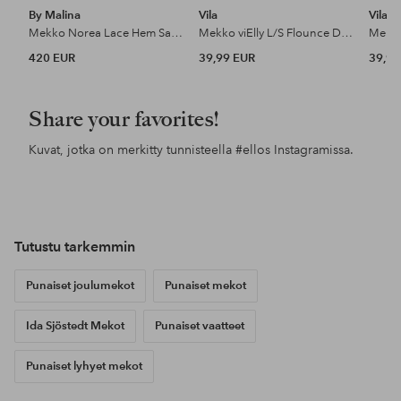
By Malina
Vila
Vila
Mekko Norea Lace Hem Satin Mini Dress
Mekko viElly L/S Flounce Dress
420 EUR
39,99 EUR
39,99
Share your favorites!
Kuvat, jotka on merkitty tunnisteella
#ellos
Instagramissa.
Julkaissut
mira_thimmayya
Julkaissut
ellosofficial
Jul
ello
Tutustu tarkemmin
Punaiset joulumekot
Punaiset mekot
Ida Sjöstedt Mekot
Punaiset vaatteet
Punaiset lyhyet mekot