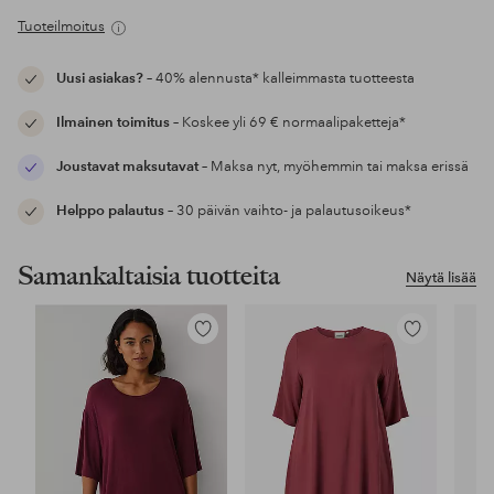
Tuoteilmoitus
Uusi asiakas?
– 40% alennusta* kalleimmasta tuotteesta
Ilmainen toimitus
– Koskee yli 69 € normaalipaketteja*
Joustavat maksutavat
– Maksa nyt, myöhemmin tai maksa erissä
Helppo palautus
– 30 päivän vaihto- ja palautusoikeus*
Samankaltaisia tuotteita
Näytä lisää
Lisää
Lisää
suosikkeihin
suosikkeihin