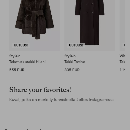
UUTUUS!
UUTUUS!
UU
Stylein
Stylein
Vila
Tekoturkistakki Hilani
Takki Tovino
555 EUR
835 EUR
119,9
Share your favorites!
Kuvat, jotka on merkitty tunnisteella
#ellos
Instagramissa.
Julkaissut
ellosofficial
Julkaissut
ronjaworum
Jul
bou