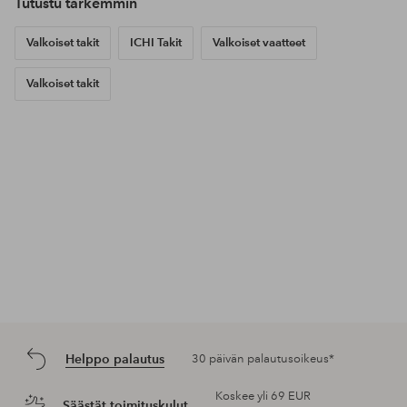
Tutustu tarkemmin
Valkoiset takit
ICHI Takit
Valkoiset vaatteet
Valkoiset takit
Helppo palautus
30 päivän palautusoikeus*
Koskee yli 69 EUR
Säästät toimituskulut