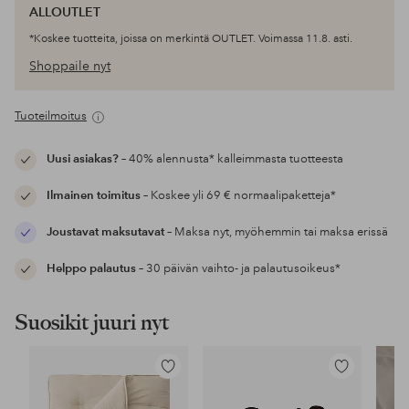
ALLOUTLET
*Koskee tuotteita, joissa on merkintä OUTLET. Voimassa 11.8. asti.
Shoppaile nyt
Tuoteilmoitus
Uusi asiakas?
– 40% alennusta* kalleimmasta tuotteesta
Ilmainen toimitus
– Koskee yli 69 € normaalipaketteja*
Joustavat maksutavat
– Maksa nyt, myöhemmin tai maksa erissä
Helppo palautus
– 30 päivän vaihto- ja palautusoikeus*
Suosikit juuri nyt
Lisää
Lisää
suosikkeihin
suosikkeihin