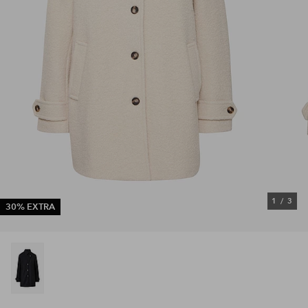
1
/
3
30% EXTRA