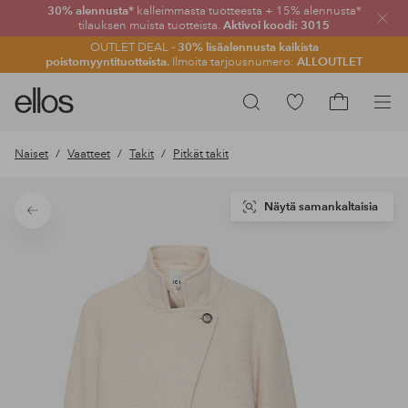
30% alennusta*
kalleimmasta tuotteesta + 15% alennusta*
Sulje
tilauksen muista tuotteista.
Aktivoi koodi: 3015
OUTLET DEAL -
30% lisäalennusta kaikista
poistomyyntituotteista.
Ilmoita tarjousnumero:
ALLOUTLET
Ellos-
Siirry
Hae
logo
merkittyihin
Siirry
–
suosikkituotteisiin
ostoskoriin
Naiset
Vaatteet
Takit
Pitkät takit
siirry
aloitussivulle
Näytä samankaltaisia
Takaisin