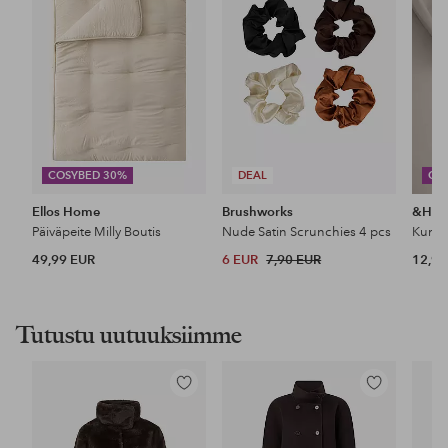
COSYBED 30%
DEAL
CO
Ellos Home
Brushworks
&Ho
Päiväpeite Milly Boutis
Nude Satin Scrunchies 4 pcs
49,99 EUR
6 EUR
7,90 EUR
12,99
Tutustu uutuuksiimme
Lisää
Lisää
suosikkeihin
suosikkeihin