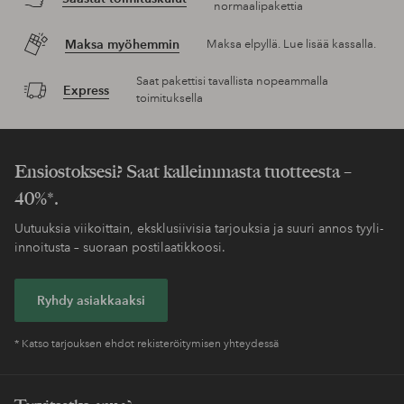
normaalipakettia
Maksa myöhemmin
Maksa elpyllä. Lue lisää kassalla.
Saat pakettisi tavallista nopeammalla
Express
toimituksella
Ensiostoksesi? Saat kalleimmasta tuotteesta –
40%*.
Uutuuksia viikoittain, eksklusiivisia tarjouksia ja suuri annos tyyli-
innoitusta – suoraan postilaatikkoosi.
Ryhdy asiakkaaksi
* Katso tarjouksen ehdot rekisteröitymisen yhteydessä