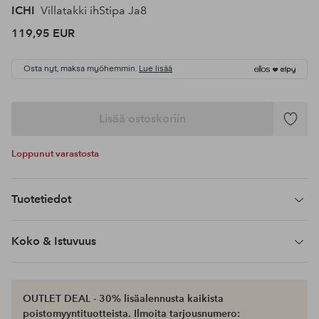
ICHI
Villatakki ihStipa Ja8
119,95 EUR
Osta nyt, maksa myöhemmin.
Lue lisää
Lisää ostoskoriin
Lisää
suosikke
Loppunut varastosta
Tuotetiedot
Koko & Istuvuus
OUTLET DEAL - 30% lisäalennusta kaikista
poistomyyntituotteista. Ilmoita tarjousnumero: