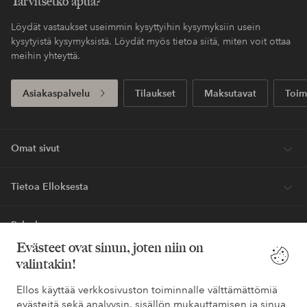
Tarvitsetko apua?
Löydät vastaukset useimmin kysyttyihin kysymyksiin usein
kysytyistä kysymyksistä. Löydät myös tietoa siitä, miten voit ottaa
meihin yhteyttä.
Asiakaspalvelu
Tilaukset
Maksutavat
Toim
Omat sivut
Tietoa Elloksesta
Palvelumme
Evästeet ovat sinun, joten niin on
valintakin!
Ehdot
Ellos käyttää verkkosivuston toiminnalle välttämättömiä
Ystävät
evästeitä sekä analyysin, sisällön mukauttamisen ja sinua