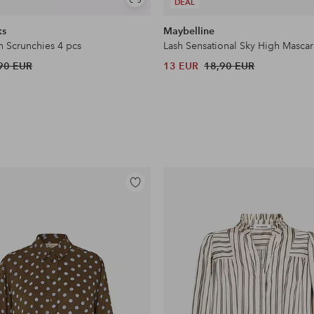
Näytä
DEAL
samankaltaisia
ks
Maybelline
n Scrunchies 4 pcs
Lash Sensational Sky High Mascar
90 EUR
13 EUR
18,90 EUR
Lisää
suosikkeihin