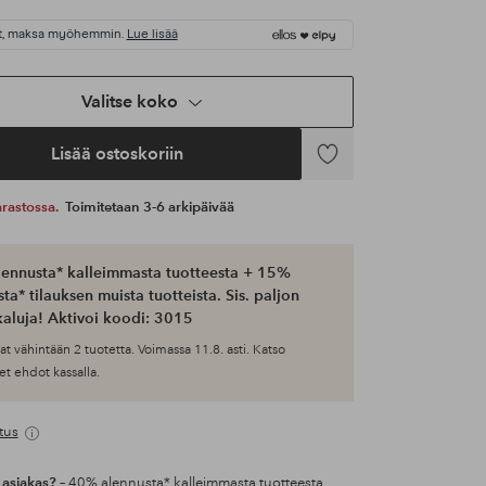
t, maksa myöhemmin.
Lue lisää
Valitse koko
Lisää ostoskoriin
Lisää
suosikkeihin
 varastossa.
Toimitetaan 3-6 arkipäivää
ennusta* kalleimmasta tuotteesta + 15%
ta* tilauksen muista tuotteista. Sis. paljon
aluja! Aktivoi koodi: 3015
at vähintään 2 tuotetta. Voimassa 11.8. asti. Katso
et ehdot kassalla.
tus
 asiakas?
– 40% alennusta* kalleimmasta tuotteesta