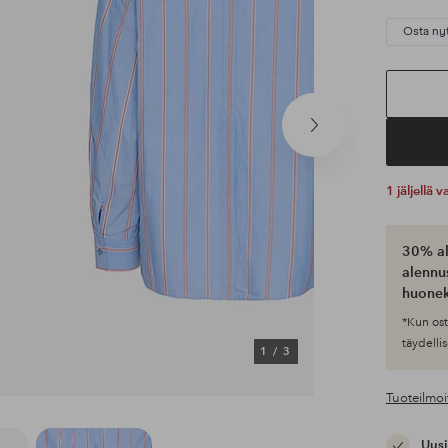
Osta ny
Seuraava
tuote
1 jäljellä
30% al
alennus
huonek
*Kun ost
täydellis
1
/
3
Tuoteilmoi
Uusi