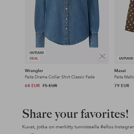
UUTUUS!
Näytä
DEAL
UUTUUS!
samankaltaisia
Wrangler
Masai
Paita Drama Collar Shirt Classic Fade
Paita MaIl
68 EUR
75 EUR
79 EUR
Share your favorites!
Kuvat, jotka on merkitty tunnisteella
#ellos
Instagra