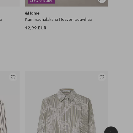
Näytä
COSYBED 30%
DEAL
samankaltaisia
&Home
Ellos Ho
a
Kuminauhalakana Heaven puuvillaa
Liukueste
12,99 EUR
11 EUR
Lisää
Lisää
suosikkeihin
suosikkeihin