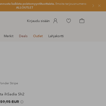
ennusta kaikista poistomyyntituotteista.
Ilmoita tarjousnumero:
Sulje
ALLOUTLET
Siirry
Kirjaudu sisään
merkittyihin
Siirry
suosikkituotteisiin
ostoskoriin
Merkit
Deals
Outlet
Lahjakortti
 Yonder Stripe
ta ihSadia Sh2
59,95 EUR