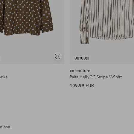
Näytä
UUTUUS!
samankaltaisia
co’couture
onka
Paita HellyCC Stripe V-Shirt
109,99 EUR
missa.