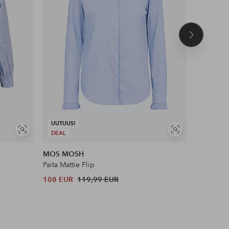
Seuraava
tuote
UUTUUS!
Näytä
Näytä
DEAL
DEAL
samankaltaisia
samankaltaisia
MOS MOSH
JDY
Paita Mattie Flip
Paita jdy
108 EUR
119,99 EUR
26 EUR