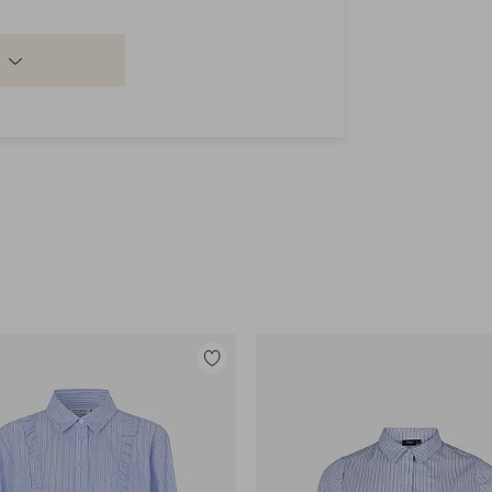
Lisää
suosikkeihin