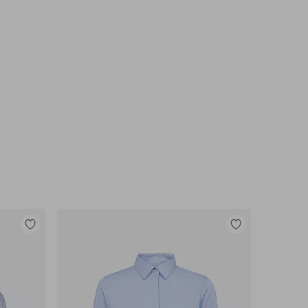
Lisää
Lisää
suosikkeihin
suosikkeihin