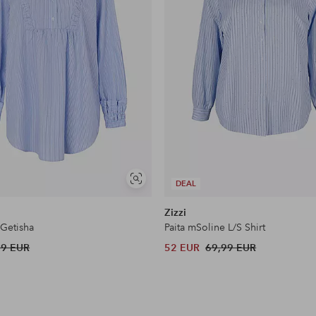
Näytä
DEAL
samankaltaisia
Zizzi
Getisha
Paita mSoline L/S Shirt
99 EUR
52 EUR
69,99 EUR