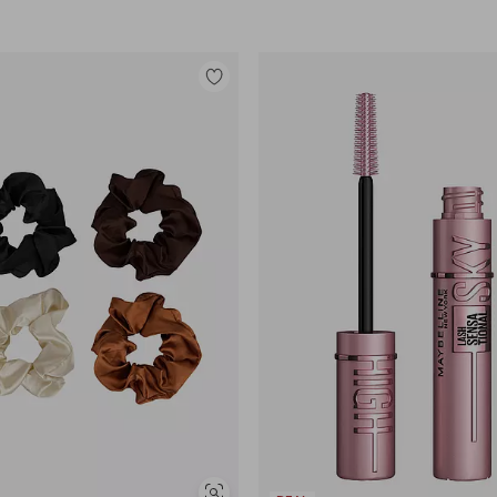
Lisää
suosikkeihin