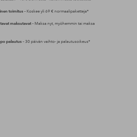
inen toimitus
– Koskee yli 69 € normaalipaketteja*
tavat maksutavat
– Maksa nyt, myöhemmin tai maksa
po palautus
– 30 päivän vaihto- ja palautusoikeus*