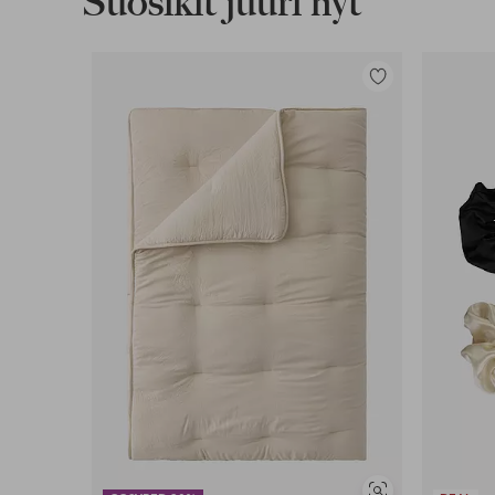
Suosikit juuri nyt
Lisää
suosikkeihin