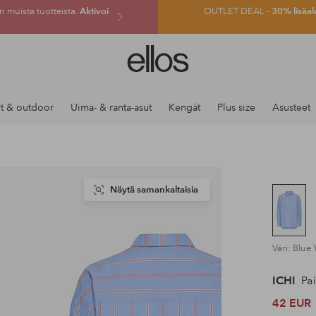
 muista tuotteista.
Aktivoi
OUTLET DEAL -
30% lisäal
Ellos-
logo
–
siirry
t & outdoor
Uima- & ranta-asut
Kengät
Plus size
Asusteet
aloitussivulle
Näytä samankaltaisia
Väri: Blue
ICHI
Pai
42 EUR