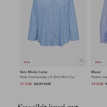
Lue lisää
Näytä
DEAL
DEAL
samankaltaisia
Vero Moda Curve
Masai
Paita Vmcmonday L/S Shirt Wvn Cur
Pusero ma
31 EUR
34,99 EUR
74 EUR