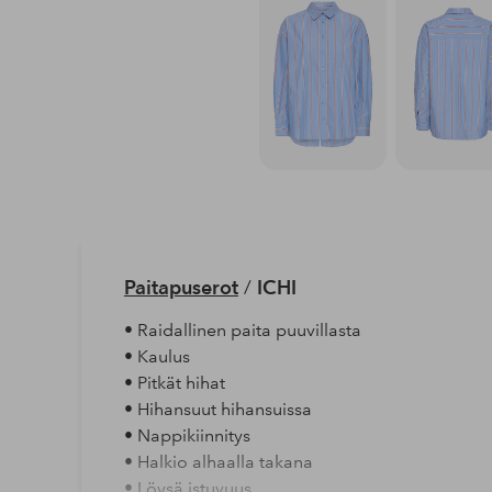
Paitapuserot
/
ICHI
• Raidallinen paita puuvillasta
• Kaulus
• Pitkät hihat
• Hihansuut hihansuissa
• Nappikiinnitys
• Halkio alhaalla takana
• Löysä istuvuus