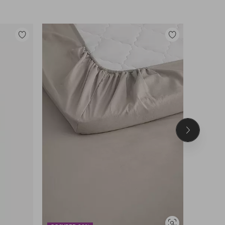
Lisää
Lisää
suosikkeihin
suosikkeihin
Seuraava
tuote