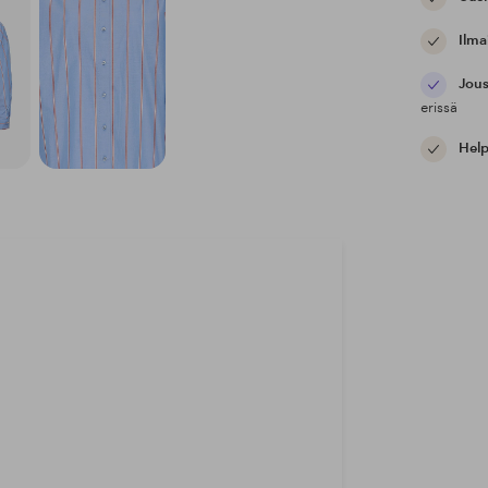
Ilma
Jous
erissä
Help