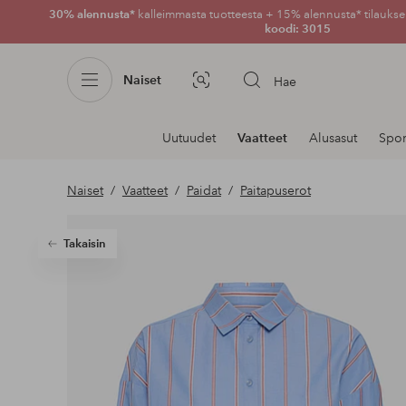
30% alennusta*
kalleimmasta tuotteesta + 15% alennusta* tilauksen
koodi: 3015
Naiset
Hae
Kuvahaku
Navigointi
Uutuudet
Vaatteet
Alusasut
Spor
osastoilla
Naiset
Vaatteet
Paidat
Paitapuserot
Takaisin