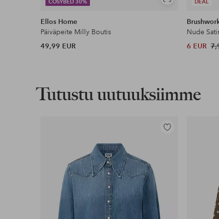
Näytä
COSYBED 30%
DEAL
samankaltaisia
Ellos Home
Brushwor
Päiväpeite Milly Boutis
Nude Sati
49,99 EUR
6 EUR
7,
Tutustu uutuuksiimme
Lisää
suosikkeihin