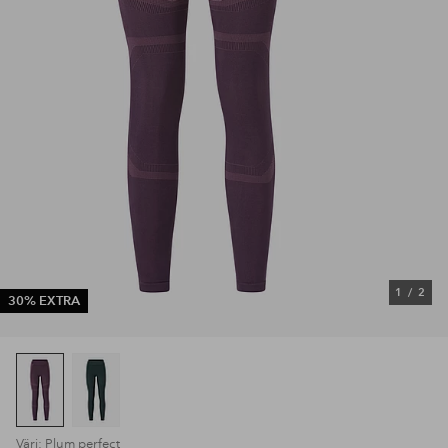
1
/
2
30% EXTRA
Väri: Plum perfect