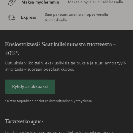
Maksa myöhemmin
Maksa elpyllä. Lue lisää kassalla.
Saat pakettisi tavallista nopeammalla
Express
toimituksella
Ensiostoksesi? Saat kalleimmasta tuotteesta –
40%*.
Uutuuksia viikoittain, eksklusiivisia tarjouksia ja suuri annos tyyli-
innoitusta – suoraan postilaatikkoosi.
Ryhdy asiakkaaksi
* Katso tarjouksen ehdot rekisteröitymisen yhteydessä
Tarvitsetko apua?
Löydät vastaukset useimmin kysyttyihin kysymyksiin usein