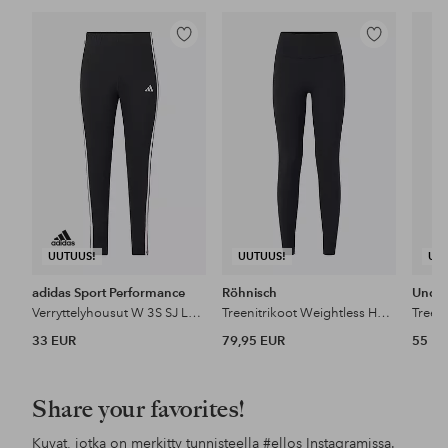
Lisää
Lisää
suosikkeihin
suosikkeihin
UUTUUS!
UUTUUS!
UU
adidas Sport Performance
Röhnisch
Unde
Verryttelyhousut W 3S SJ Leg Inc
Treenitrikoot Weightless HW Tights
33 EUR
79,95 EUR
55 E
Share your favorites!
Kuvat, jotka on merkitty tunnisteella
#ellos
Instagramissa.