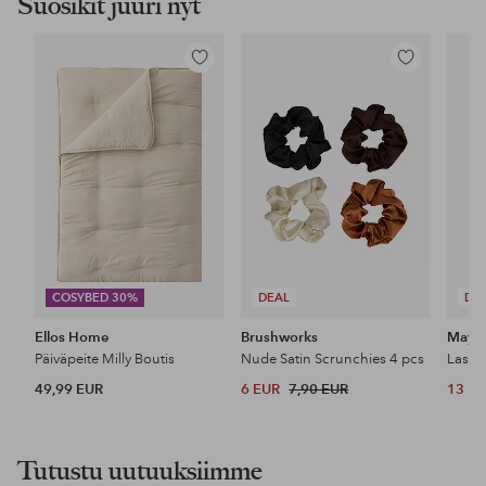
Suosikit juuri nyt
Lisää
Lisää
suosikkeihin
suosikkeihin
COSYBED 30%
DEAL
DE
Ellos Home
Brushworks
Maybe
Päiväpeite Milly Boutis
Nude Satin Scrunchies 4 pcs
49,99 EUR
6 EUR
7,90 EUR
13 E
Tutustu uutuuksiimme