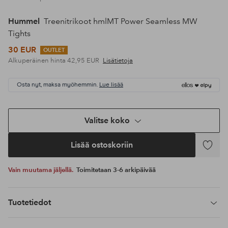
Hummel
Treenitrikoot hmlMT Power Seamless MW
Tights
30 EUR
OUTLET
Alkuperäinen hinta
42,95 EUR
Lisätietoja
Osta nyt, maksa myöhemmin.
Lue lisää
Valitse koko
Lisää ostoskoriin
Lisää
suosikke
Vain muutama jäljellä.
Toimitetaan 3-6 arkipäivää
Tuotetiedot