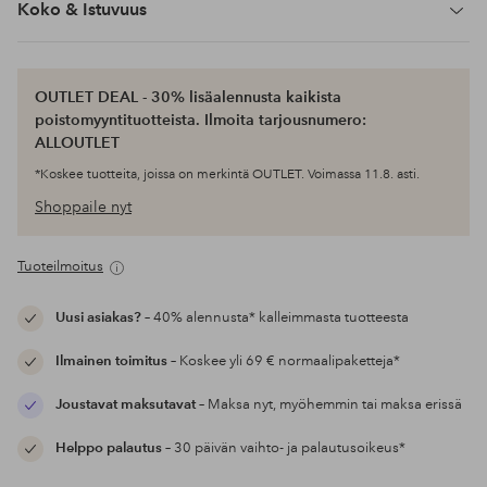
Koko & Istuvuus
OUTLET DEAL - 30% lisäalennusta kaikista
poistomyyntituotteista. Ilmoita tarjousnumero:
ALLOUTLET
*Koskee tuotteita, joissa on merkintä OUTLET. Voimassa 11.8. asti.
Shoppaile nyt
Tuoteilmoitus
Uusi asiakas?
– 40% alennusta* kalleimmasta tuotteesta
Ilmainen toimitus
– Koskee yli 69 € normaalipaketteja*
Joustavat maksutavat
– Maksa nyt, myöhemmin tai maksa erissä
Helppo palautus
– 30 päivän vaihto- ja palautusoikeus*