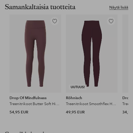
Samankaltaisia tuotteita
Näytä lisää
Lisää
Lisää
suosikkeihin
suosikkeihin
UUTUUS!
Drop Of Mindfulness
Röhnisch
Drop 
Treenitrikoot Butter Soft High Waist
Treenitrikoot Smoothflex HW Tights
54,95 EUR
49,95 EUR
34,95