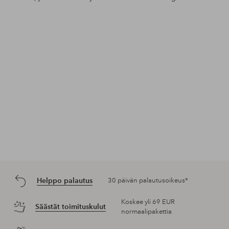
Julkaissut
x_leoniie
Julkaissut
elinschorling
Jul
ello
Helppo palautus
30 päivän palautusoikeus*
Koskee yli 69 EUR
Säästät toimituskulut
normaalipakettia