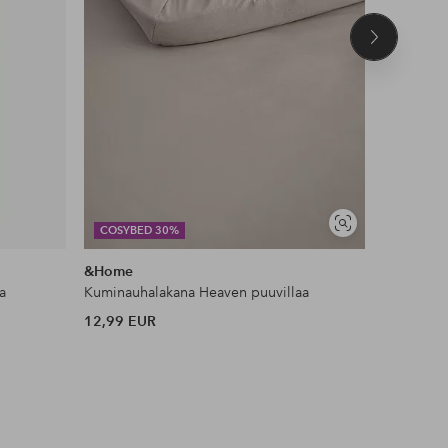
Seuraava
tuote
Näytä
COSYBED 30%
DEAL
samankaltaisia
&Home
KM Hom
a
Kuminauhalakana Heaven puuvillaa
Ryijymatt
12,99 EUR
53 EUR