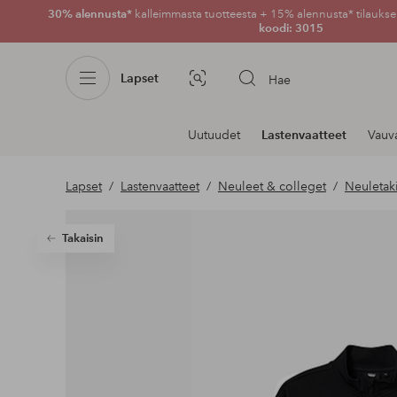
30% alennusta*
kalleimmasta tuotteesta + 15% alennusta* tilauksen
koodi: 3015
Lapset
Hae
Kuvahaku
Navigointi
Uutuudet
Lastenvaatteet
Vauv
osastoilla
Lapset
Lastenvaatteet
Neuleet & colleget
Neuletaki
Takaisin