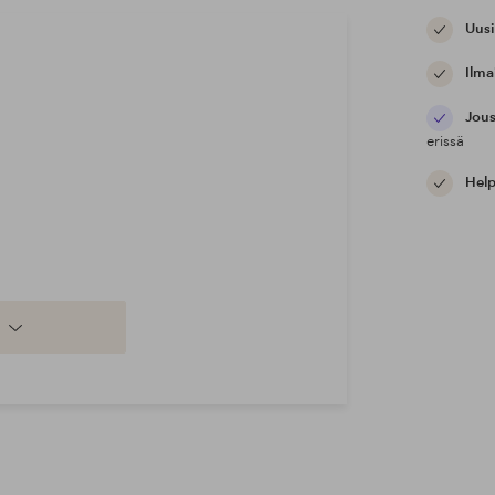
Uusi
Ilma
Jous
erissä
Help