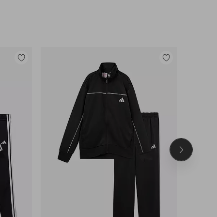
Lisää
Lisää
suosikkeihin
suosikkeihin
Seuraava
tuote