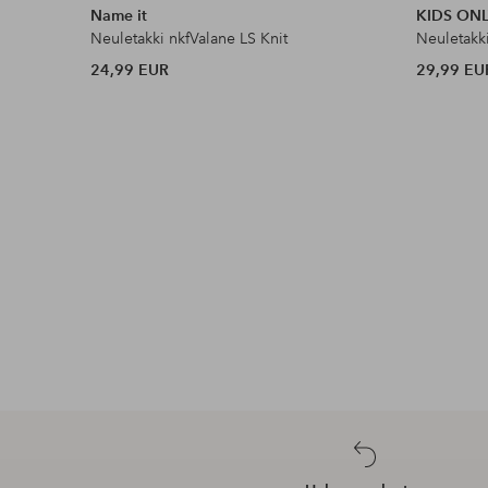
Name it
KIDS ON
Neuletakki nkfValane LS Knit
24,99 EUR
29,99 EU