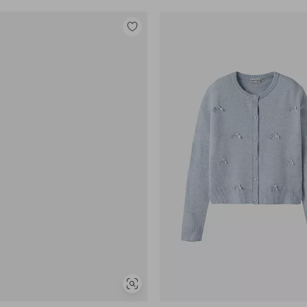
Lisää
suosikkeihin
Näytä
samankaltaisia