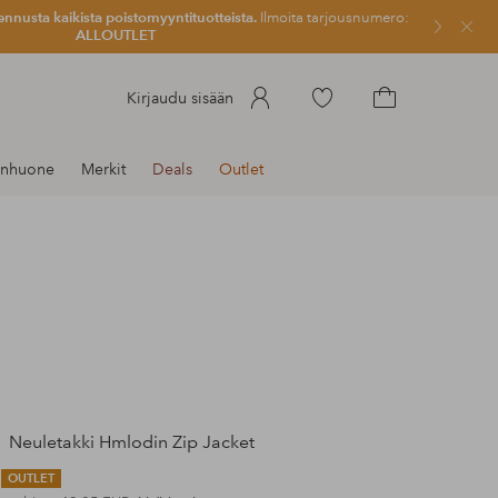
ennusta kaikista poistomyyntituotteista.
Ilmoita tarjousnumero:
Sulje
ALLOUTLET
Siirry
Kirjaudu sisään
merkittyihin
Siirry
suosikkituotteisiin
ostoskoriin
enhuone
Merkit
Deals
Outlet
Neuletakki Hmlodin Zip Jacket
OUTLET