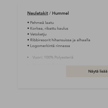
Neuletakit
/
Hummel
• Pehmeä laatu
• Korkea, ribattu kaulus
• Vetoketju
• Ribbiresorit hihansuissa ja alhaalla
• Logomerkintä rinnassa
Vuori: 100% Polyesteriä
Materiaali: Trikoota
Näytä lisää
Materiaali: 100% Polyesteriä
Peseminen: Konepesu 40°
Tuotenumero: 1906947-01-122
Lataa korkearesoluutioinen kuva