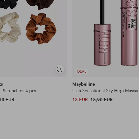
Näytä
DEAL
samankaltaisia
ks
Maybelline
n Scrunchies 4 pcs
Lash Sensational Sky High Mascar
90 EUR
13 EUR
18,90 EUR