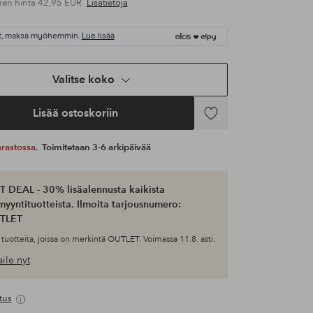
nen hinta
42,95 EUR
Lisätietoja
t, maksa myöhemmin.
Lue lisää
Valitse koko
Lisää ostoskoriin
Lisää
suosikkeihin
 varastossa.
Toimitetaan 3-6 arkipäivää
 DEAL - 30% lisäalennusta kaikista
myyntituotteista. Ilmoita tarjousnumero:
TLET
tuotteita, joissa on merkintä OUTLET. Voimassa 11.8. asti.
ile nyt
tus