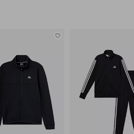
Lisää
suosikkeihin