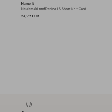
Name it
Name it
Neuletakki nmfDesina LS Short Knit Card
Neuletakk
24,99 EUR
21,99 EU