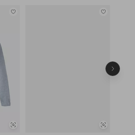
Lisää
Lisää
suosikkeihin
suosikkeihin
Seuraava
tuote
Näytä
Näytä
samankaltaisia
samankaltaisia