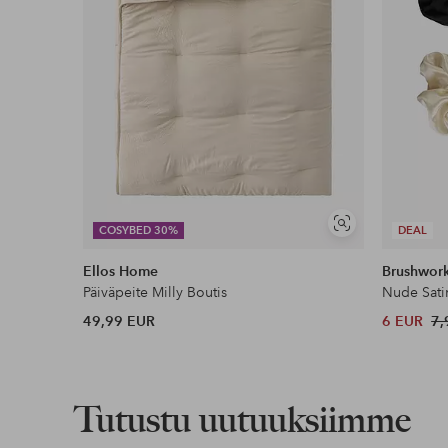
Näytä
COSYBED 30%
DEAL
samankaltaisia
Ellos Home
Brushwor
Päiväpeite Milly Boutis
Nude Sati
49,99 EUR
6 EUR
7,
Tutustu uutuuksiimme