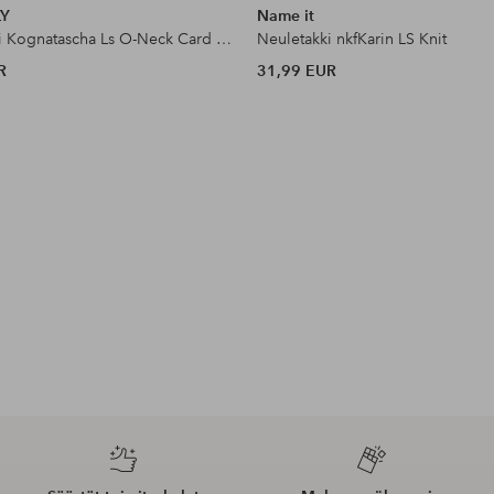
LY
Name it
Neuletakki Kognatascha Ls O-Neck Card Cp Knt N
Neuletakki nkfKarin LS Knit
R
31,99 EUR