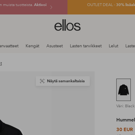
 muista tuotteista.
Aktivoi
OUTLET DEAL -
30% lisäal
Ellos-
logo
–
siirry
anvaatteet
Kengät
Asusteet
Lasten tarvikkeet
Lelut
Last
aloitussivulle
t
Näytä samankaltaisia
Väri: Black
Hummel
30 EUR