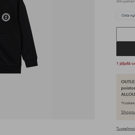
Alkuperäi
Osta ny
1 jäljellä
OUTLET
poisto
ALLOU
*Koskee 
Shoppa
Tuoteilmoi