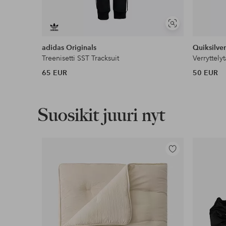
Näytä
samankaltaisia
adidas Originals
Quiksilve
Treenisetti SST Tracksuit
Verryttely
65 EUR
50 EUR
Suosikit juuri nyt
Lisää
suosikkeihin