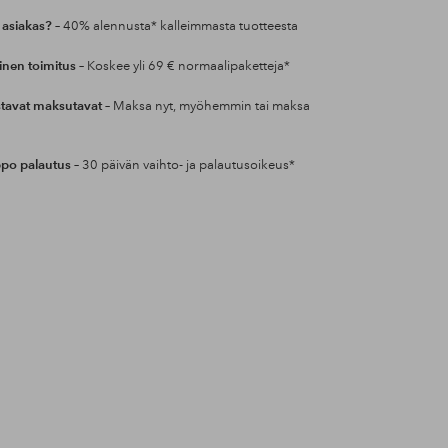
 asiakas?
– 40% alennusta* kalleimmasta tuotteesta
inen toimitus
– Koskee yli 69 € normaalipaketteja*
tavat maksutavat
– Maksa nyt, myöhemmin tai maksa
po palautus
– 30 päivän vaihto- ja palautusoikeus*