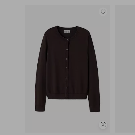
Lisää
suosikkeihin
Näytä
samankaltaisia