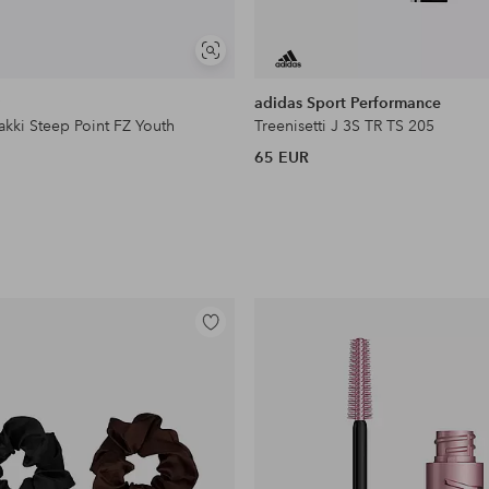
Näytä
samankaltaisia
r
adidas Sport Performance
takki Steep Point FZ Youth
Treenisetti J 3S TR TS 205
65 EUR
Lisää
suosikkeihin