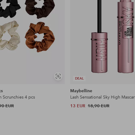
Näytä
DEAL
samankaltaisia
ks
Maybelline
n Scrunchies 4 pcs
Lash Sensational Sky High Mascar
90 EUR
13 EUR
18,90 EUR