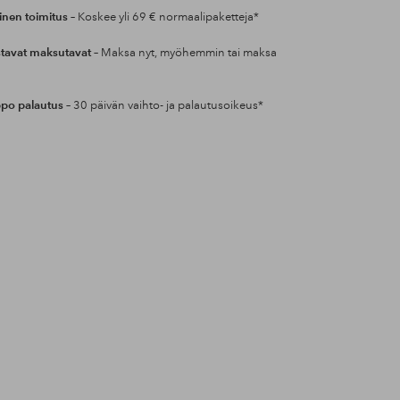
inen toimitus
– Koskee yli 69 € normaalipaketteja*
tavat maksutavat
– Maksa nyt, myöhemmin tai maksa
po palautus
– 30 päivän vaihto- ja palautusoikeus*