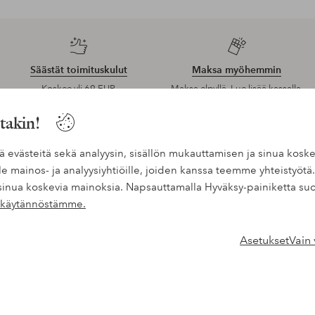
Säästät toimituskulut
Maksa myöhemmin
Koskee yli 69 EUR
Maksa elpyllä. Lue lisää kassalla.
normaalipakettia
ntakin!
miä evästeitä sekä analyysin, sisällön mukauttamisen ja sinua k
e mainos- ja analyysiyhtiöille, joiden kanssa teemme yhteistyötä.
Ensiostoksesi? Sa
sinua koskevia mainoksia. Napsauttamalla Hyväksy-painiketta suo
ysytyistä kysymyksistä.
Uutuuksia viikoittain, eksklu
tekäytännöstämme.
postilaatikkoosi.
Asetukset
Vain
Toimitustavat
Ryhdy asiakkaaksi
uta
* Katso tarjouksen ehdot rekist