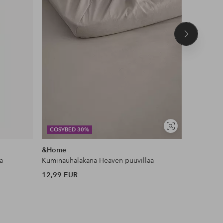
Seuraava
tuote
DEAL
Näytä
COSYBED 30%
JESSICA 
samankaltaisia
&Home
Ellos Col
a
Kuminauhalakana Heaven puuvillaa
Toppi Kiw
12,99 EUR
35 EUR