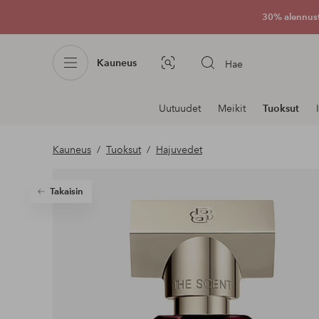
30% alennus
Kauneus
Hae
Kuvahaku
Navigointi
Uutuudet
Meikit
Tuoksut
osastoilla
Kauneus
Tuoksut
Hajuvedet
Takaisin