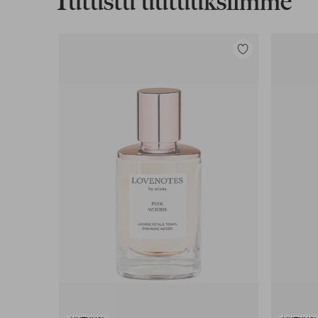
Tutustu uutuuksiimme
Lisää
suosikkeihin