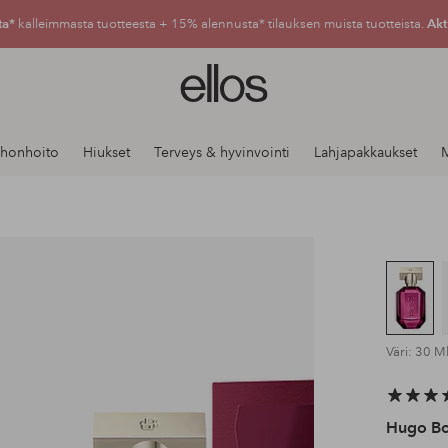
ta*
kalleimmasta tuotteesta + 15% alennusta* tilauksen muista tuotteista.
Akt
Ellos-
logo
–
siirry
Ihonhoito
Hiukset
Terveys & hyvinvointi
Lahjapakkaukset
aloitussivulle
Väri: 30 M
Hugo Bo