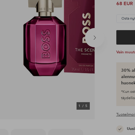
68 EUR
Osta ny
Seuraava
tuote
Vain muut
30% al
alennus
huonek
*Kun ost
täydellis
1
/
5
Tuoteilmoi
Uusi