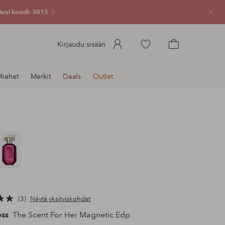
ivoi koodi: 3015
Sulje
Siirry
Kirjaudu sisään
merkittyihin
Siirry
suosikkituotteisiin
ostoskoriin
Miehet
Merkit
Deals
Outlet
l
3
Näytä yksityiskohdat
ss
The Scent For Her Magnetic Edp