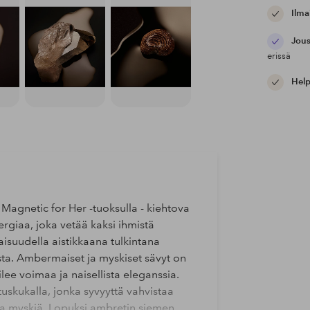
Ilma
Jous
erissä
Help
agnetic for Her -tuoksulla - kiehtova
rgiaa, joka vetää kaksi ihmistä
naisuudella aistikkaana tulkintana
sta. Ambermaiset ja myskiset sävyt on
lee voimaa ja naisellista eleganssia.
skukalla, jonka syvyyttä vahvistaa
sta myskiä. Lopuksi ambretin siemen