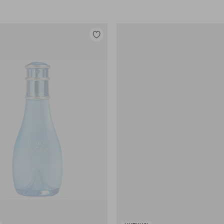
Lisää
suosikkeihin