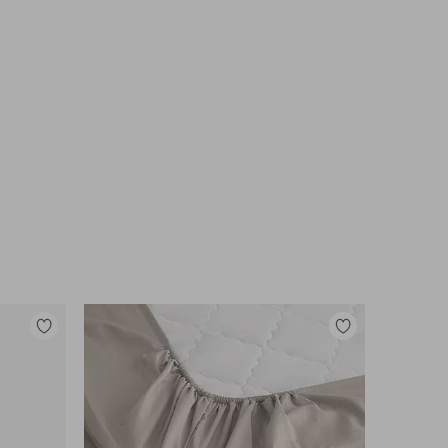
Lisää
Lisää
suosikkeihin
suosikkeihin