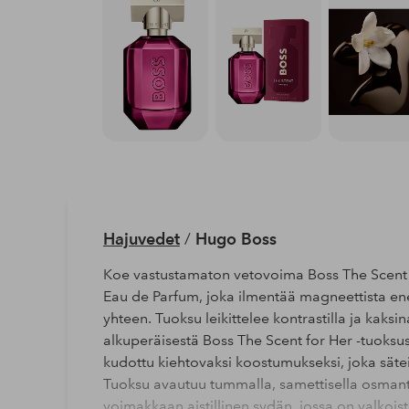
Hajuvedet
/
Hugo Boss
Koe vastustamaton vetovoima Boss The Scent M
Eau de Parfum, joka ilmentää magneettista ene
yhteen. Tuoksu leikittelee kontrastilla ja kaksi
alkuperäisestä Boss The Scent for Her -tuoksu
kudottu kiehtovaksi koostumukseksi, joka sätei
Tuoksu avautuu tummalla, samettisella osmantu
voimakkaan aistillinen sydän, jossa on valkoi