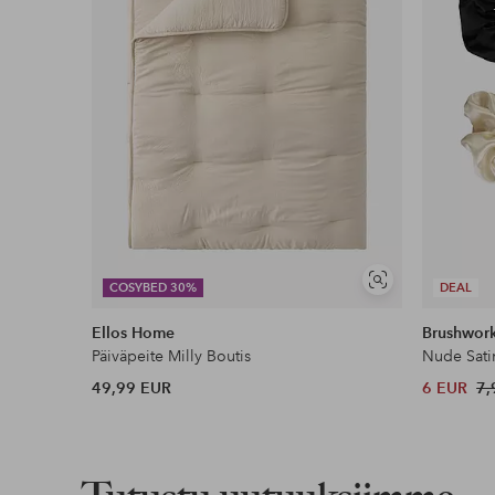
Ilmainen toimitus
Koskee yli 69 € normaalipaketteja
Lue lisää
Lasku & Tili
Edullisimmat maksutapamme
Lue lisää
Näytä
COSYBED 30%
DEAL
samankaltaisia
Ellos Home
Brushwor
Päiväpeite Milly Boutis
Nude Sati
49,99 EUR
6 EUR
7,