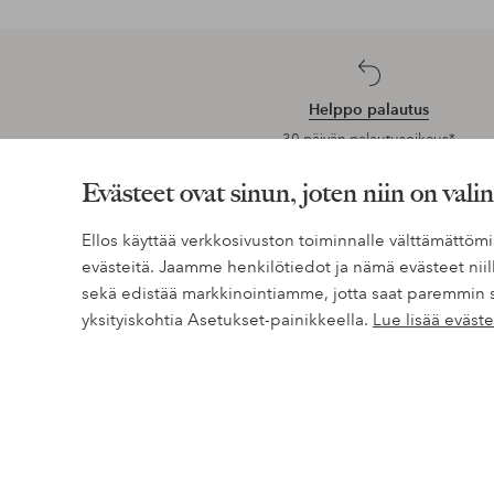
Helppo palautus
30 päivän palautusoikeus*
Evästeet ovat sinun, joten niin on vali
Ellos käyttää verkkosivuston toiminnalle välttämättö
evästeitä. Jaamme henkilötiedot ja nämä evästeet niill
Tarvitsetko apua?
sekä edistää markkinointiamme, jotta saat paremmin 
Löydät vastaukset useimmin kysyttyihin kysymyksiin usein k
yksityiskohtia Asetukset-painikkeella.
Lue lisää eväs
Löydät myös tietoa siitä, miten voit ottaa meihin yhteyttä.
Asiakaspalvelu
Tilaukset
Maksutavat
Alennukset
Palautukset & Reklamaatiot
Mu