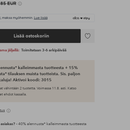
85 EUR
t, maksa myöhemmin.
Lue lisää
Lisää ostoskoriin
Lisää
suosikkeihin
ama jäljellä:
Toimitetaan 3-6 arkipäivää
ennusta* kalleimmasta tuotteesta + 15%
ta* tilauksen muista tuotteista. Sis. paljon
aluja! Aktivoi koodi: 3015
at vähintään 2 tuotetta. Voimassa 11.8. asti. Katso
et ehdot kassalla.
tus
 asiakas?
– 40% alennusta* kalleimmasta tuotteesta