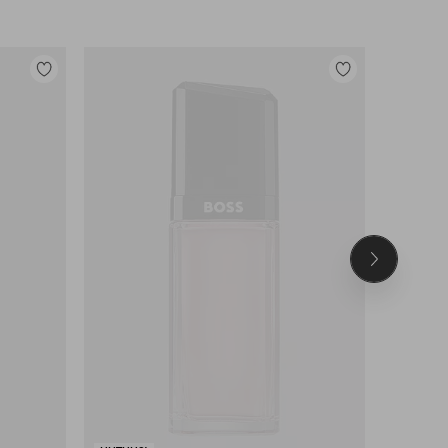
Lisää
Lisää
suosikkeihin
suosikkeihin
Seuraava
tuote