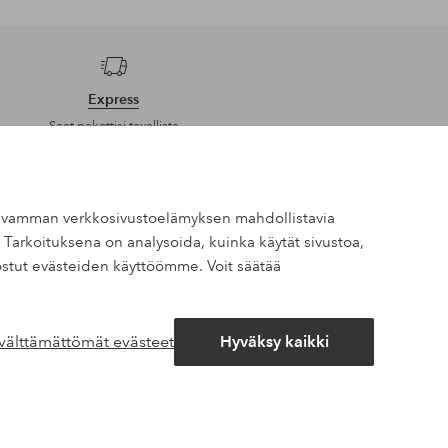
Express
Saat pakettisi tavallista
nopeammalla toimituksella
oskevamman verkkosivustoelämyksen mahdollistavia
 Tarkoituksena on analysoida, kuinka käytät sivustoa,
at kalleimmasta tuotteesta –40%*.
stut evästeiden käyttöömme. Voit säätää
siivisia tarjouksia ja suuri annos tyyli-innoitusta – suoraan
 välttämättömät evästeet
Hyväksy kaikki
Avaa
chat-
laatikko
eröitymisen yhteydessä