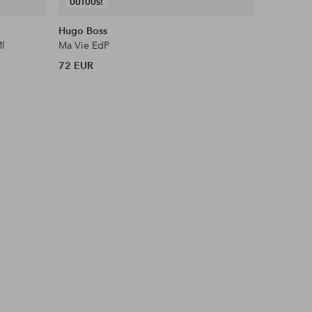
UUTUUS!
Hugo Boss
Karl Lage
Ml
Ma Vie EdP
Jeans Ur
72 EUR
43,65 EU