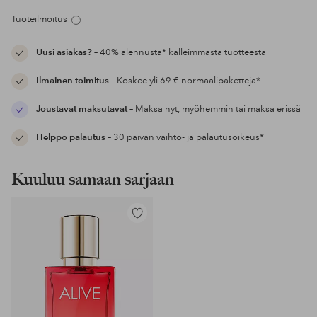
Tuoteilmoitus
Uusi asiakas?
– 40% alennusta* kalleimmasta tuotteesta
Ilmainen toimitus
– Koskee yli 69 € normaalipaketteja*
Joustavat maksutavat
– Maksa nyt, myöhemmin tai maksa erissä
Helppo palautus
– 30 päivän vaihto- ja palautusoikeus*
Kuuluu samaan sarjaan
Lisää
suosikkeihin