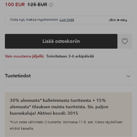
100 EUR
125 EUR
Osta nyt, maksa myöhemmin.
Lue lisää
Lisää ostoskoriin
Lisää
suosikke
Vain muutama jäljellä:
Toimitetaan 3-6 arkipäivää
Tuotetiedot
30% alennusta* kalleimmasta tuotteesta + 15%
alennusta* tilauksen muista tuotteista. Sis. paljon
huonekaluja! Aktivoi koodi: 3015
*Kun ostat vähintään 2 tuotetta. Voimassa 11.8. asti. Katso täydelliset
ehdot kassalla.