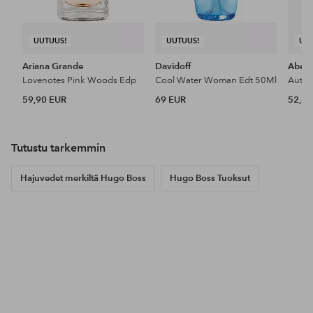
UUTUUS!
UUTUUS!
UU
Ariana Grande
Davidoff
Aberc
Lovenotes Pink Woods Edp
Cool Water Woman Edt 50Ml
59,90 EUR
69 EUR
52,50
Tutustu tarkemmin
Hajuvedet merkiltä Hugo Boss
Hugo Boss Tuoksut