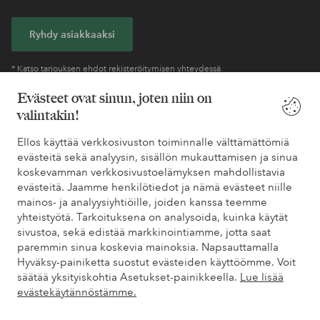
Ryhdy asiakkaaksi
* Katso tarjouksen ehdot rekisteröitymisen yhteydessä
Evästeet ovat sinun, joten niin on
valintakin!
Tarvitsetko apua?
Ellos käyttää verkkosivuston toiminnalle välttämättömiä
Löydät vastaukset useimmin kysyttyihin kysymyksiin usein
evästeitä sekä analyysin, sisällön mukauttamisen ja sinua
kysytyistä kysymyksistä. Löydät myös tietoa siitä, miten voit ottaa
koskevamman verkkosivustoelämyksen mahdollistavia
meihin yhteyttä.
evästeitä. Jaamme henkilötiedot ja nämä evästeet niille
mainos- ja analyysiyhtiöille, joiden kanssa teemme
Asiakaspalvelu
Tilaukset
Maksutavat
Toim
yhteistyötä. Tarkoituksena on analysoida, kuinka käytät
sivustoa, sekä edistää markkinointiamme, jotta saat
paremmin sinua koskevia mainoksia. Napsauttamalla
Hyväksy-painiketta suostut evästeiden käyttöömme. Voit
Omat sivut
säätää yksityiskohtia Asetukset-painikkeella.
Lue lisää
evästekäytännöstämme.
Tietoa Elloksesta