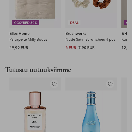
COSYBED 30%
DEAL
CO
Ellos Home
Brushworks
&Ho
Päiväpeite Milly Boutis
Nude Satin Scrunchies 4 pcs
49,99 EUR
6 EUR
7,90 EUR
12,99
Tutustu uutuuksiimme
Lisää
Lisää
suosikkeihin
suosikkeihin