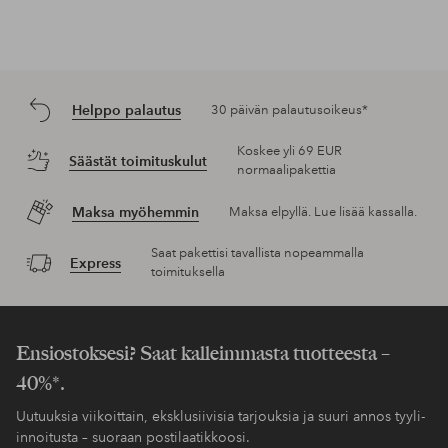
Helppo palautus
30 päivän palautusoikeus*
Koskee yli 69 EUR
Säästät toimituskulut
normaalipakettia
Maksa myöhemmin
Maksa elpyllä. Lue lisää kassalla.
Saat pakettisi tavallista nopeammalla
Express
toimituksella
Ensiostoksesi? Saat kalleimmasta tuotteesta –
40%*.
Uutuuksia viikoittain, eksklusiivisia tarjouksia ja suuri annos tyyli-
innoitusta – suoraan postilaatikkoosi.