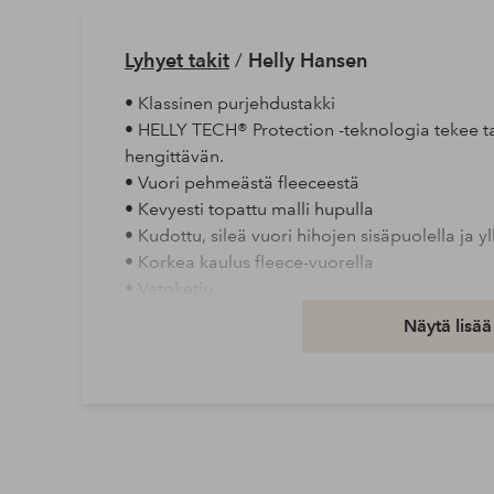
Lyhyet takit
/
Helly Hansen
• Klassinen purjehdustakki
• HELLY TECH® Protection -teknologia tekee ta
hengittävän.
• Vuori pehmeästä fleeceestä
• Kevyesti topattu malli hupulla
• Kudottu, sileä vuori hihojen sisäpuolella ja y
• Korkea kaulus fleece-vuorella
• Vetoketju
• Kaksi taskua vetoketjulla
Näytä lisää
• Yksi rintatasku vetoketjulla
• Yksi sisätasku vetoketjulla
• Säädettävät hihansuut
• Kiristysnyöri alahelmassa
• Pituus: 65 cm koossa S