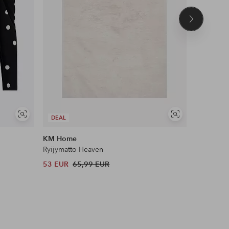
Seuraava
tuote
Näytä
Näytä
DEAL
DEAL
samankaltaisia
samankaltaisia
KM Home
Maybelli
Ryijymatto Heaven
Lash Sens
53 EUR
65,99 EUR
13 EUR