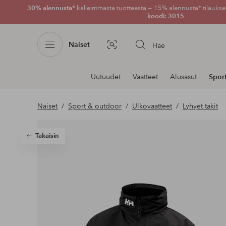
30% alennusta*
kalleimmasta tuotteesta + 15% alennusta* tilauksen
koodi: 3015
Naiset
Hae
Kuvahaku
Navigointi
Uutuudet
Vaatteet
Alusasut
Spor
osastoilla
Naiset
Sport & outdoor
Ulkovaatteet
Lyhyet takit
Takaisin