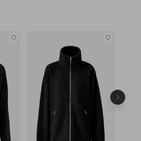
Lisää
Lisää
suosikkeihin
suosikkeihin
Seuraava
tuote