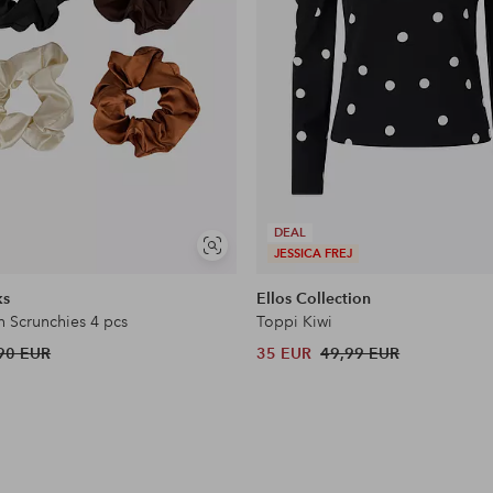
DEAL
Näytä
JESSICA FREJ
samankaltaisia
ks
Ellos Collection
n Scrunchies 4 pcs
Toppi Kiwi
90 EUR
35 EUR
49,99 EUR