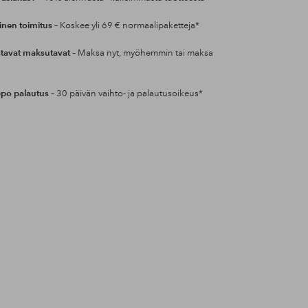
inen toimitus
– Koskee yli 69 € normaalipaketteja*
tavat maksutavat
– Maksa nyt, myöhemmin tai maksa
po palautus
– 30 päivän vaihto- ja palautusoikeus*