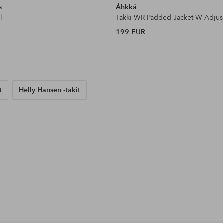
s
Áhkká
l
Takki WR Padded Jacket W Adjus
199 EUR
t
Helly Hansen -takit