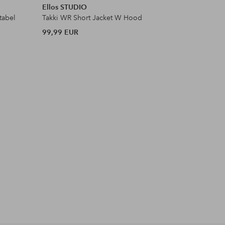
Ellos STUDIO
Rains
tabel
Takki WR Short Jacket W Hood
Talvitakki
99,99 EUR
329 EUR