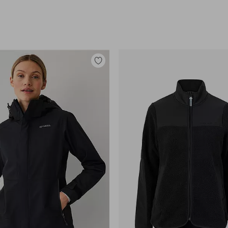
Lisää
suosikkeihin