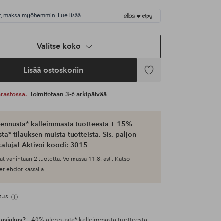
t, maksa myöhemmin.
Lue lisää
Valitse koko
Lisää ostoskoriin
Lisää
suosikkeihin
 varastossa.
Toimitetaan 3-6 arkipäivää
ennusta* kalleimmasta tuotteesta + 15%
ta* tilauksen muista tuotteista. Sis. paljon
aluja! Aktivoi koodi: 3015
at vähintään 2 tuotetta. Voimassa 11.8. asti. Katso
et ehdot kassalla.
tus
 asiakas?
– 40% alennusta* kalleimmasta tuotteesta