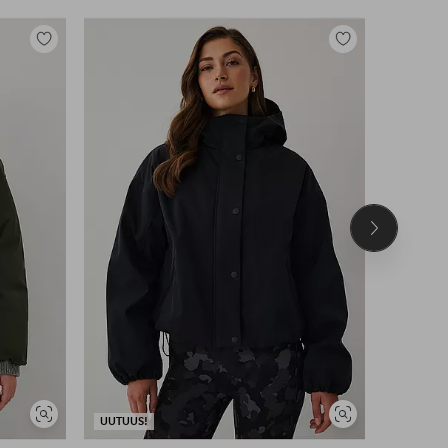
Lisää
Lisää
suosikkeihin
suosikkeihin
Seuraava
tuote
Näytä
Näytä
UUTUUS!
UUTUUS!
samankaltaisia
samankaltaisia