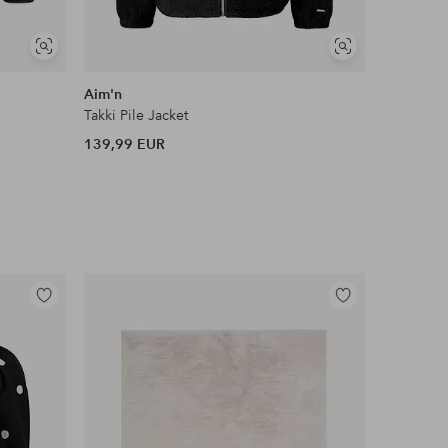
Näytä
Näytä
samankaltaisia
samankaltaisia
Aim'n
Rains
Takki Pile Jacket
Fleece-tak
139,99 EUR
139 EUR
Lisää
Lisää
suosikkeihin
suosikkeihin