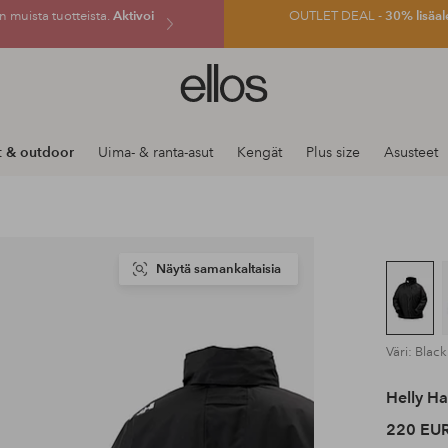
 muista tuotteista.
Aktivoi
OUTLET DEAL -
30% lisäal
Ellos-
logo
–
siirry
t & outdoor
Uima- & ranta-asut
Kengät
Plus size
Asusteet
aloitussivulle
Näytä samankaltaisia
Väri: Black
Helly H
220 EU