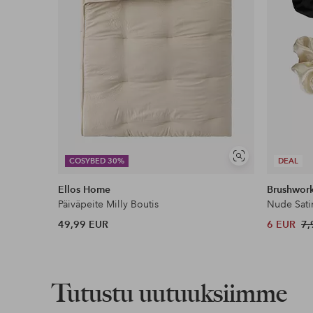
Näytä
COSYBED 30%
DEAL
samankaltaisia
Ellos Home
Brushwor
Päiväpeite Milly Boutis
Nude Sati
49,99 EUR
6 EUR
7,
Tutustu uutuuksiimme