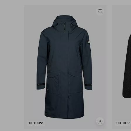
Lisää
suosikkeihin
Näytä
UUTUUS!
UUTUUS!
samankaltaisia