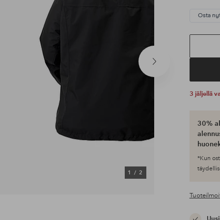
Osta ny
Seuraava
tuote
3 jäljellä
30% al
alennus
huonek
*Kun ost
täydellis
1
/
2
Tuoteilmoi
Uusi