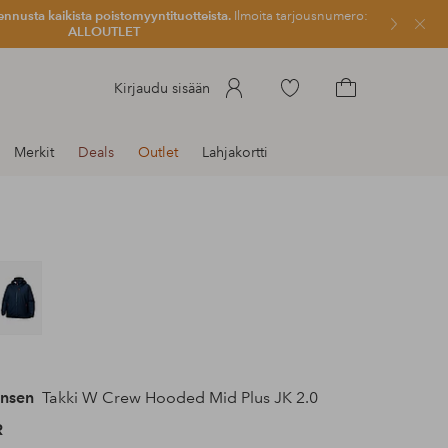
ennusta kaikista poistomyyntituotteista.
Ilmoita tarjousnumero:
Sulje
ALLOUTLET
Siirry
Kirjaudu sisään
merkittyihin
Siirry
suosikkituotteisiin
ostoskoriin
Merkit
Deals
Outlet
Lahjakortti
ansen
Takki W Crew Hooded Mid Plus JK 2.0
R