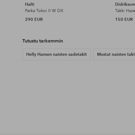
Halti
Didrikson
Parka Tokoi II W DX
Takki Haze
290 EUR
150 EUR
Tutustu tarkemmin
Helly Hansen naisten sadetakit
Mustat naisten taki