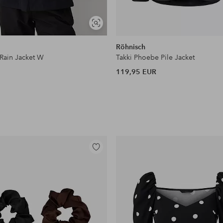
Näytä
samankaltaisia
Röhnisch
 Rain Jacket W
Takki Phoebe Pile Jacket
119,95 EUR
Lisää
suosikkeihin