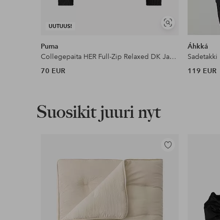
Lue lisää
Näytä
UUTUUS!
samankaltaisia
Puma
Áhkká
Collegepaita HER Full-Zip Relaxed DK Jacket
Sadetakki
70 EUR
119 EUR
Suosikit juuri nyt
Lisää
suosikkeihin