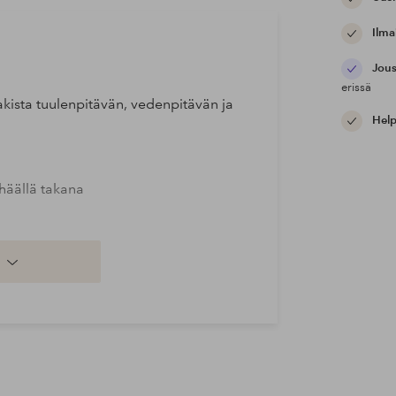
Ilma
Jous
erissä
kista tuulenpitävän, vedenpitävän ja
Help
lhäällä takana