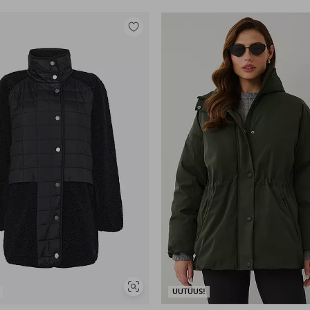
Lisää
suosikkeihin
Näytä
UUTUUS!
samankaltaisia