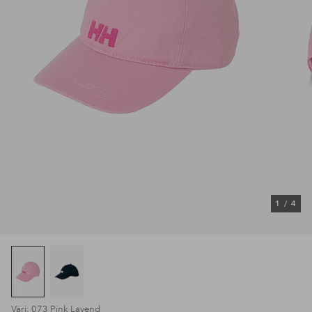
1
/
4
Väri: 073 Pink Lavend