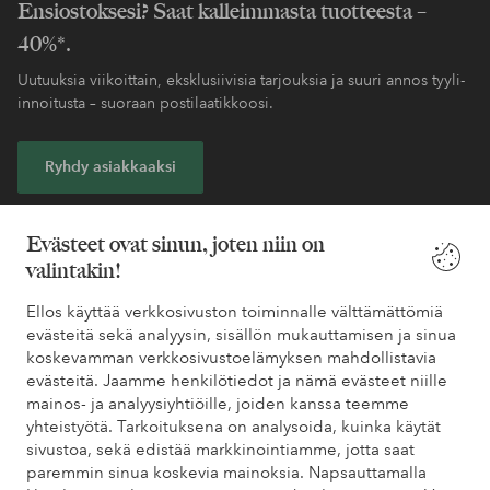
Ensiostoksesi? Saat kalleimmasta tuotteesta –
40%*.
Uutuuksia viikoittain, eksklusiivisia tarjouksia ja suuri annos tyyli-
innoitusta – suoraan postilaatikkoosi.
Ryhdy asiakkaaksi
* Katso tarjouksen ehdot rekisteröitymisen yhteydessä
Evästeet ovat sinun, joten niin on
valintakin!
Tarvitsetko apua?
Ellos käyttää verkkosivuston toiminnalle välttämättömiä
evästeitä sekä analyysin, sisällön mukauttamisen ja sinua
Löydät vastaukset useimmin kysyttyihin kysymyksiin usein
koskevamman verkkosivustoelämyksen mahdollistavia
kysytyistä kysymyksistä. Löydät myös tietoa siitä, miten voit ottaa
evästeitä. Jaamme henkilötiedot ja nämä evästeet niille
meihin yhteyttä.
mainos- ja analyysiyhtiöille, joiden kanssa teemme
yhteistyötä. Tarkoituksena on analysoida, kuinka käytät
Asiakaspalvelu
Tilaukset
Maksutavat
Toim
sivustoa, sekä edistää markkinointiamme, jotta saat
paremmin sinua koskevia mainoksia. Napsauttamalla