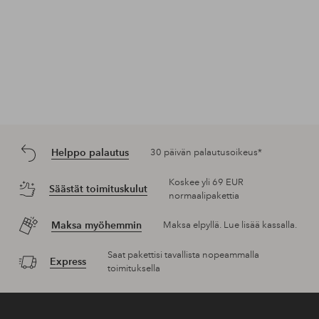
Helppo palautus
30 päivän palautusoikeus*
Koskee yli 69 EUR
Säästät toimituskulut
normaalipakettia
Maksa myöhemmin
Maksa elpyllä. Lue lisää kassalla.
Saat pakettisi tavallista nopeammalla
Express
toimituksella