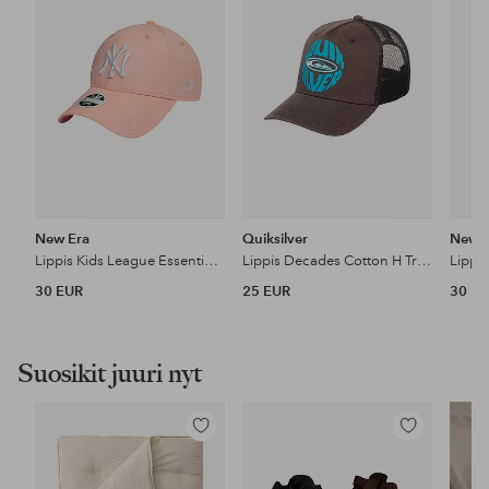
New Era
Quiksilver
New 
Lippis Kids League Essential 940 Ney
Lippis Decades Cotton H Trucker Youth
30 EUR
25 EUR
30 E
Suosikit juuri nyt
Lisää
Lisää
suosikkeihin
suosikkeihin