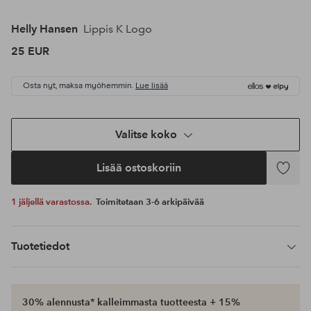
Helly Hansen
Lippis K Logo
25 EUR
Osta nyt, maksa myöhemmin.
Lue lisää
Valitse koko
Lisää ostoskoriin
Lisää
suosikke
1 jäljellä varastossa.
Toimitetaan 3-6 arkipäivää
Tuotetiedot
30% alennusta* kalleimmasta tuotteesta + 15%