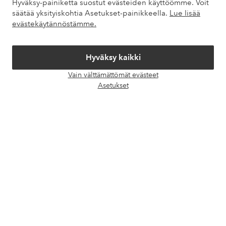
Hyväksy-painiketta suostut evästeiden käyttöömme. Voit
säätää yksityiskohtia Asetukset-painikkeella.
Lue lisää
Omat sivut
evästekäytännöstämme.
Tietoa Elloksesta
Hyväksy kaikki
Palvelumme
Vain välttämättömät evästeet
Avaa
Asetukset
chat-
Ehdot
laati
Ystävät
Turvalliset maksut – maksa nyt tai erissä
Haluatko tietää
lisää maksuvaihtoehdoistamme
?
elpy
elpy