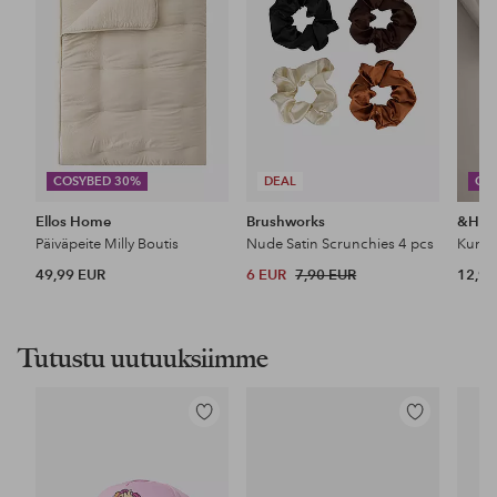
COSYBED 30%
DEAL
CO
Ellos Home
Brushworks
&Ho
Päiväpeite Milly Boutis
Nude Satin Scrunchies 4 pcs
49,99 EUR
6 EUR
7,90 EUR
12,99
Tutustu uutuuksiimme
Lisää
Lisää
suosikkeihin
suosikkeihin