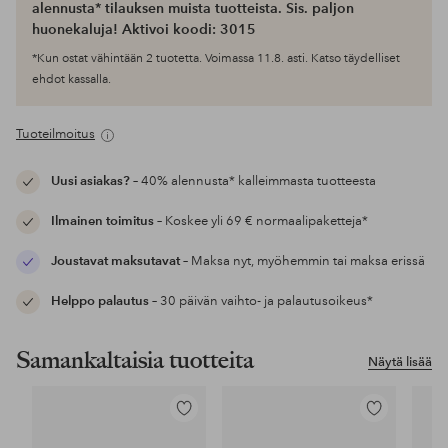
alennusta* tilauksen muista tuotteista. Sis. paljon
huonekaluja! Aktivoi koodi: 3015
*Kun ostat vähintään 2 tuotetta. Voimassa 11.8. asti. Katso täydelliset
ehdot kassalla.
Tuoteilmoitus
Uusi asiakas?
– 40% alennusta* kalleimmasta tuotteesta
Ilmainen toimitus
– Koskee yli 69 € normaalipaketteja*
Joustavat maksutavat
– Maksa nyt, myöhemmin tai maksa erissä
Helppo palautus
– 30 päivän vaihto- ja palautusoikeus*
Samankaltaisia tuotteita
Näytä lisää
Lisää
Lisää
suosikkeihin
suosikkeihin