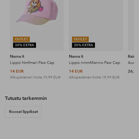
OUTLET
OUTLET
30% EXTRA
30% EXTRA
Name it
Name it
Reim
Lippis Nmfmari Paw Cap
Lippis nmmManno Paw Cap
14 EUR
14 EUR
26,95
Alkuperäinen hinta
19,99 EUR
Alkuperäinen hinta
19,99 EUR
Tutustu tarkemmin
Roosat lippikset