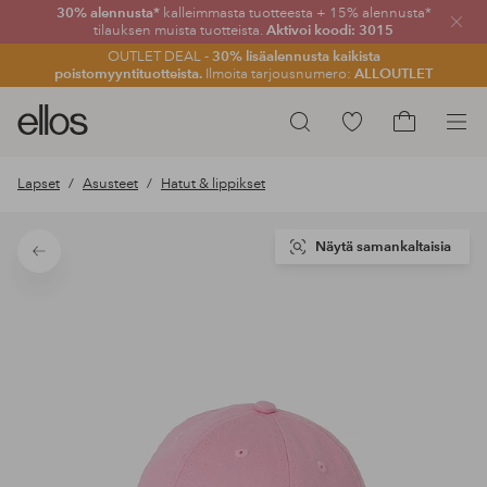
30% alennusta*
kalleimmasta tuotteesta + 15% alennusta*
Sulje
tilauksen muista tuotteista.
Aktivoi koodi: 3015
OUTLET DEAL -
30% lisäalennusta kaikista
poistomyyntituotteista.
Ilmoita tarjousnumero:
ALLOUTLET
Ellos-
Siirry
Hae
logo
merkittyihin
Siirry
–
suosikkituotteisiin
ostoskoriin
Lapset
Asusteet
Hatut & lippikset
siirry
aloitussivulle
Näytä samankaltaisia
Takaisin