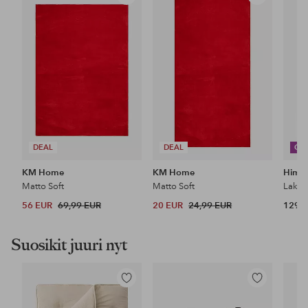
Lisää
Lisää
suosikkeihin
suosikkeihin
DEAL
DEAL
CO
KM Home
KM Home
Himla
Matto Soft
Matto Soft
Lakan
56 EUR
69,99 EUR
20 EUR
24,99 EUR
129 
Suosikit juuri nyt
Lisää
Lisää
suosikkeihin
suosikkeihin