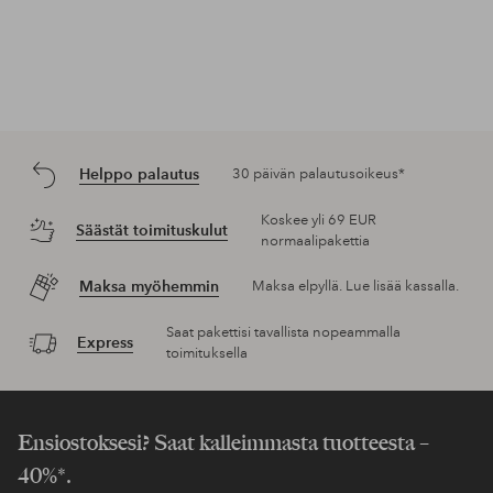
Helppo palautus
30 päivän palautusoikeus*
Koskee yli 69 EUR
Säästät toimituskulut
normaalipakettia
Maksa myöhemmin
Maksa elpyllä. Lue lisää kassalla.
Saat pakettisi tavallista nopeammalla
Express
toimituksella
Ensiostoksesi? Saat kalleimmasta tuotteesta –
40%*.