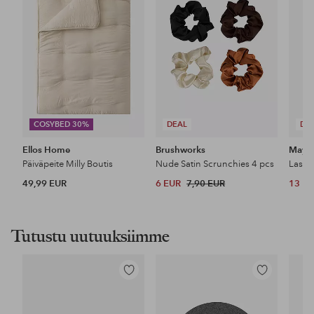
COSYBED 30%
DEAL
DE
Ellos Home
Brushworks
Maybe
Päiväpeite Milly Boutis
Nude Satin Scrunchies 4 pcs
49,99 EUR
6 EUR
7,90 EUR
13 E
Tutustu uutuuksiimme
Lisää
Lisää
suosikkeihin
suosikkeihin