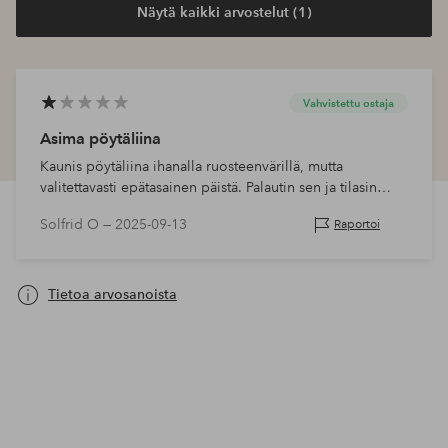
Näytä kaikki arvostelut (1)
Vahvistettu ostaja
Asima pöytäliina
Kaunis pöytäliina ihanalla ruosteenvärillä, mutta
valitettavasti epätasainen päistä. Palautin sen ja tilasin
uuden. Seuraava oli hieno ja olen tyytyväinen.
Solfrid O —
2025-09-13
Raportoi
Tietoa arvosanoista