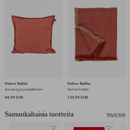
suosikkeihin
suosikke
Halvor Bakke
Halvor Bakke
Asima-tyynynpäällinen
Asima-heitto
44,99 EUR
139,99 EUR
Samankaltaisia tuotteita
Näytä lisää