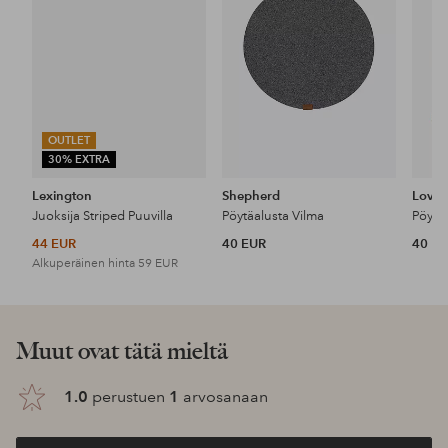
OUTLET
30% EXTRA
Lexington
Shepherd
Lovel
Juoksija Striped Puuvilla
Pöytäalusta Vilma
44 EUR
40 EUR
40 E
Alkuperäinen hinta
59 EUR
Muut ovat tätä mieltä
1.0
perustuen
1
arvosanaan