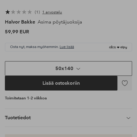
1
1 arvostelu
Halvor Bakke
Asima pöytäjuoksija
59,99 EUR
Osta nyt, maksa myöhemmin.
Lue lisää
50x140
Lisää ostoskoriin
Lisää
suosikke
Toimitetaan 1-2 viikkoa
Tuotetiedot