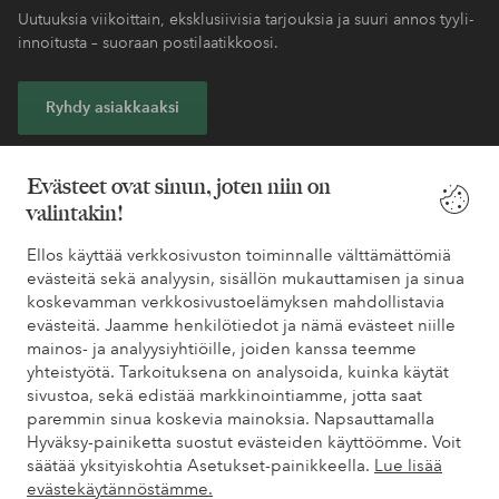
Uutuuksia viikoittain, eksklusiivisia tarjouksia ja suuri annos tyyli-
innoitusta – suoraan postilaatikkoosi.
Ryhdy asiakkaaksi
* Katso tarjouksen ehdot rekisteröitymisen yhteydessä
Evästeet ovat sinun, joten niin on
valintakin!
Tarvitsetko apua?
Ellos käyttää verkkosivuston toiminnalle välttämättömiä
evästeitä sekä analyysin, sisällön mukauttamisen ja sinua
Löydät vastaukset useimmin kysyttyihin kysymyksiin usein
koskevamman verkkosivustoelämyksen mahdollistavia
kysytyistä kysymyksistä. Löydät myös tietoa siitä, miten voit ottaa
evästeitä. Jaamme henkilötiedot ja nämä evästeet niille
meihin yhteyttä.
mainos- ja analyysiyhtiöille, joiden kanssa teemme
yhteistyötä. Tarkoituksena on analysoida, kuinka käytät
Asiakaspalvelu
Tilaukset
Maksutavat
Toim
sivustoa, sekä edistää markkinointiamme, jotta saat
paremmin sinua koskevia mainoksia. Napsauttamalla
Hyväksy-painiketta suostut evästeiden käyttöömme. Voit
säätää yksityiskohtia Asetukset-painikkeella.
Lue lisää
Omat sivut
evästekäytännöstämme.