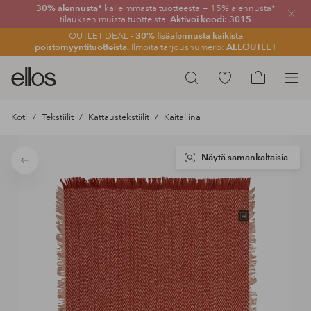
30% alennusta*
kalleimmasta tuotteesta + 15% alennusta*
Sulje
tilauksen muista tuotteista.
Aktivoi koodi: 3015
OUTLET DEAL -
30% lisäalennusta kaikista
poistomyyntituotteista.
Ilmoita tarjousnumero:
ALLOUTLET
Ellos-
Siirry
Hae
logo
merkittyihin
Siirry
–
suosikkituotteisiin
ostoskoriin
Koti
Tekstiilit
Kattaustekstiilit
Kaitaliina
siirry
aloitussivulle
Näytä samankaltaisia
Takaisin