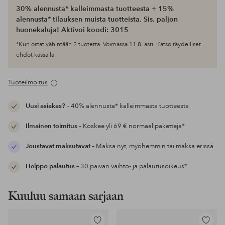
30% alennusta* kalleimmasta tuotteesta + 15%
alennusta* tilauksen muista tuotteista. Sis. paljon
huonekaluja! Aktivoi koodi: 3015
*Kun ostat vähintään 2 tuotetta. Voimassa 11.8. asti. Katso täydelliset
ehdot kassalla.
Tuoteilmoitus
Uusi asiakas?
– 40% alennusta* kalleimmasta tuotteesta
Ilmainen toimitus
– Koskee yli 69 € normaalipaketteja*
Joustavat maksutavat
– Maksa nyt, myöhemmin tai maksa erissä
Helppo palautus
– 30 päivän vaihto- ja palautusoikeus*
Kuuluu samaan sarjaan
Lisää
Lisää