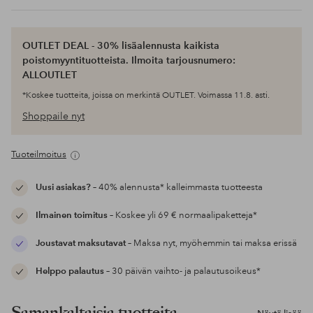
OUTLET DEAL - 30% lisäalennusta kaikista
poistomyyntituotteista. Ilmoita tarjousnumero:
ALLOUTLET
*Koskee tuotteita, joissa on merkintä OUTLET. Voimassa 11.8. asti.
Shoppaile nyt
Tuoteilmoitus
Uusi asiakas?
– 40% alennusta* kalleimmasta tuotteesta
Ilmainen toimitus
– Koskee yli 69 € normaalipaketteja*
Joustavat maksutavat
– Maksa nyt, myöhemmin tai maksa erissä
Helppo palautus
– 30 päivän vaihto- ja palautusoikeus*
Samankaltaisia tuotteita