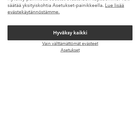
säätää yksityiskohtia Asetukset-painikkeella.
Lue lisää
Omat sivut
evästekäytännöstämme.
Tietoa Elloksesta
Hyväksy kaikki
Palvelumme
Vain välttämättömät evästeet
Avaa
Asetukset
chat-
Ehdot
laati
Ystävät
Turvalliset maksut – maksa nyt tai erissä
Haluatko tietää
lisää maksuvaihtoehdoistamme
?
elpy
elpy