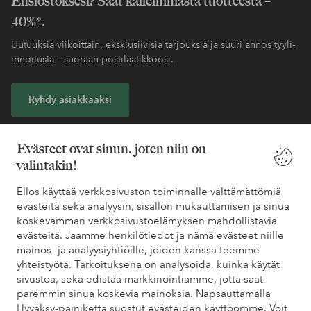
Ensiostoksesi? Saat kalleimmasta tuotteesta –
40%*.
Uutuuksia viikoittain, eksklusiivisia tarjouksia ja suuri annos tyyli-
innoitusta – suoraan postilaatikkoosi.
Ryhdy asiakkaaksi
* Katso tarjouksen ehdot rekisteröitymisen yhteydessä
Evästeet ovat sinun, joten niin on
valintakin!
Tarvitsetko apua?
Ellos käyttää verkkosivuston toiminnalle välttämättömiä
evästeitä sekä analyysin, sisällön mukauttamisen ja sinua
Löydät vastaukset useimmin kysyttyihin kysymyksiin usein
koskevamman verkkosivustoelämyksen mahdollistavia
kysytyistä kysymyksistä. Löydät myös tietoa siitä, miten voit ottaa
evästeitä. Jaamme henkilötiedot ja nämä evästeet niille
meihin yhteyttä.
mainos- ja analyysiyhtiöille, joiden kanssa teemme
yhteistyötä. Tarkoituksena on analysoida, kuinka käytät
Asiakaspalvelu
Tilaukset
Maksutavat
Toim
sivustoa, sekä edistää markkinointiamme, jotta saat
paremmin sinua koskevia mainoksia. Napsauttamalla
Hyväksy-painiketta suostut evästeiden käyttöömme. Voit