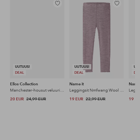
Lisää
Lisää
suosikkeihin
suosikkeihin
UUTUUS!
UUTUUS!
UU
DEAL
DEAL
DE
Ellos Collection
Name it
Name 
Manchester-housut veluurista
Leggingsit Nmfwang Wool Neddle
20 EUR
24,99 EUR
19 EUR
22,99 EUR
19 E