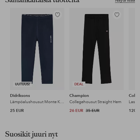
Näytä lisää
Lisää
Lisää
suosikkeihin
suosikkeihin
UUTUUS!
DEAL
Didriksons
Champion
Colo
Lämpöalushousut Monte Kids Pants 9
Collegehousut Straight Hem
Laske
25 EUR
26 EUR
35 EUR
120 
Suosikit juuri nyt