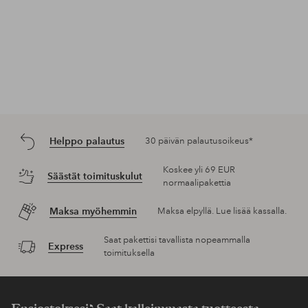
Helppo palautus
30 päivän palautusoikeus*
Koskee yli 69 EUR
Säästät toimituskulut
normaalipakettia
Maksa myöhemmin
Maksa elpyllä. Lue lisää kassalla.
Saat pakettisi tavallista nopeammalla
Express
toimituksella