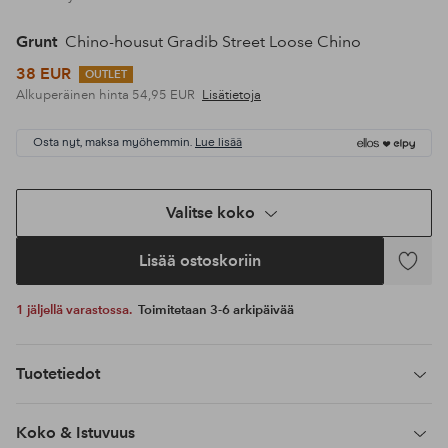
Grunt
Chino-housut Gradib Street Loose Chino
38 EUR
OUTLET
Alkuperäinen hinta
54,95 EUR
Lisätietoja
Osta nyt, maksa myöhemmin.
Lue lisää
Valitse koko
Lisää ostoskoriin
Lisää
suosikke
1 jäljellä varastossa.
Toimitetaan 3-6 arkipäivää
Tuotetiedot
Koko & Istuvuus