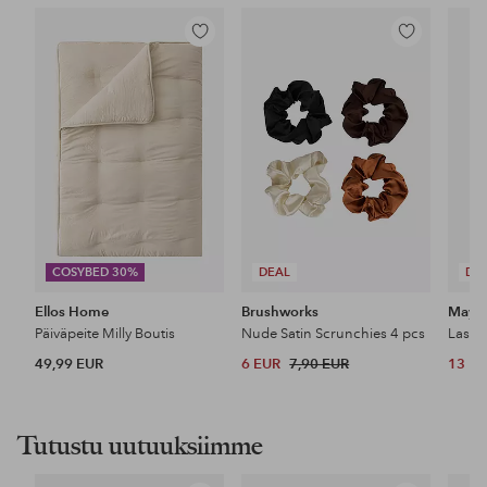
Lisää
Lisää
suosikkeihin
suosikkeihin
COSYBED 30%
DEAL
DE
Ellos Home
Brushworks
Maybe
Päiväpeite Milly Boutis
Nude Satin Scrunchies 4 pcs
49,99 EUR
6 EUR
7,90 EUR
13 E
Tutustu uutuuksiimme