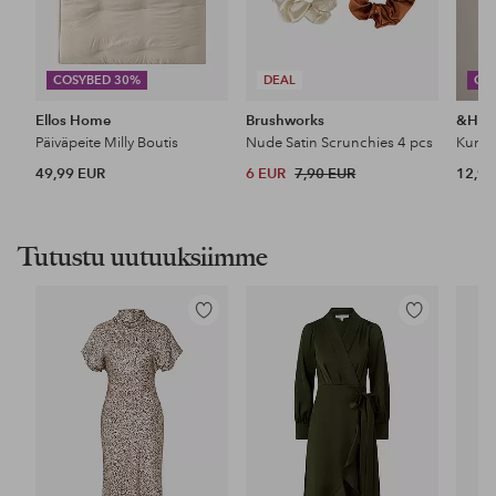
COSYBED 30%
DEAL
CO
Ellos Home
Brushworks
&Ho
Päiväpeite Milly Boutis
Nude Satin Scrunchies 4 pcs
49,99 EUR
6 EUR
7,90 EUR
12,99
Tutustu uutuuksiimme
Lisää
Lisää
suosikkeihin
suosikkeihin