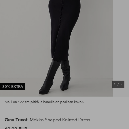
1
/
5
30% EXTRA
177 cm pitkä
S
Malli on
ja hänellä on päällään koko
Gina Tricot
Mekko Shaped Knitted Dress
69,99 EUR