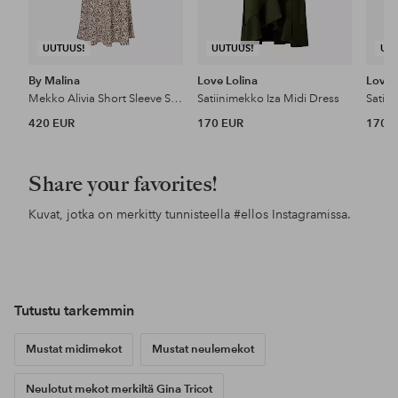
UUTUUS!
UUTUUS!
UU
By Malina
Love Lolina
Love 
Mekko Alivia Short Sleeve Satin Midi Dress
Satiinimekko Iza Midi Dress
Satiin
420 EUR
170 EUR
170 
Share your favorites!
Kuvat, jotka on merkitty tunnisteella
#ellos
Instagramissa.
Julkaissut
e.ricaaea
Julkaissut
lindamariie
Jul
chr
Tutustu tarkemmin
Mustat midimekot
Mustat neulemekot
Neulotut mekot merkiltä Gina Tricot