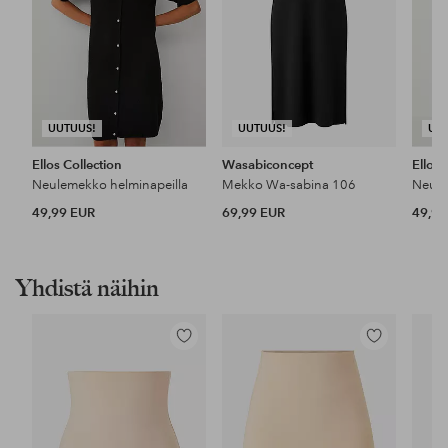
UUTUUS!
UUTUUS!
UU
Ellos Collection
Wasabiconcept
Ellos 
Neulemekko helminapeilla
Mekko Wa-sabina 106
Neule
49,99 EUR
69,99 EUR
49,99
Yhdistä näihin
Lisää
Lisää
suosikkeihin
suosikkeihin