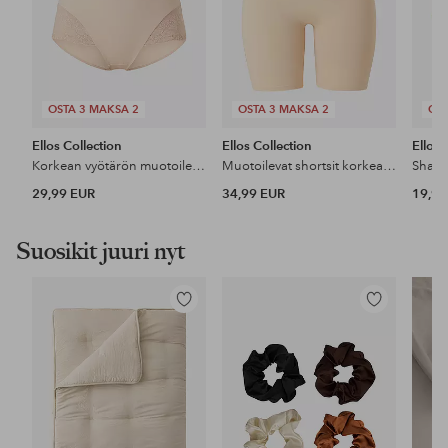
OSTA 3 MAKSA 2
OSTA 3 MAKSA 2
OST
Ellos Collection
Ellos Collection
Ellos 
Korkean vyötärön muotoilevat pikkuhousut - keskituki
Muotoilevat shortsit korkealla vyötäröllä - medium support
29,99 EUR
34,99 EUR
19,99
Suosikit juuri nyt
Lisää
Lisää
suosikkeihin
suosikkeihin