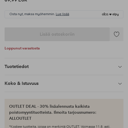
Osta nyt, maksa myöhemmin.
Lue lisää
Lisää ostoskoriin
Lisää
suosikke
Loppunut varastosta
Tuotetiedot
Koko & Istuvuus
OUTLET DEAL - 30% lisäalennusta kaikista
poistomyyntituotteista. Ilmoita tarjousnumero:
ALLOUTLET
*Koskee tuotteita, joissa on merkintä OUTLET. Voimassa 11.8. asti.