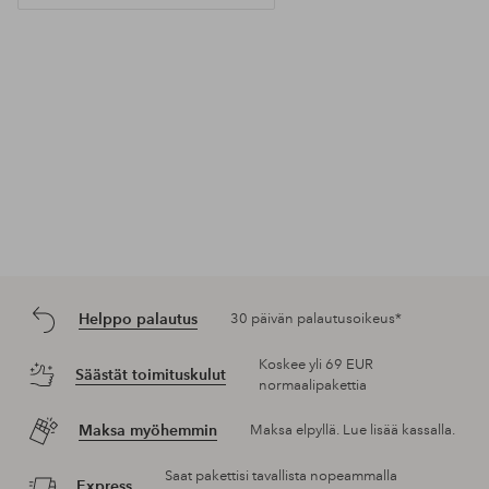
Helppo palautus
30 päivän palautusoikeus*
Koskee yli 69 EUR
Säästät toimituskulut
normaalipakettia
Maksa myöhemmin
Maksa elpyllä. Lue lisää kassalla.
Saat pakettisi tavallista nopeammalla
Express