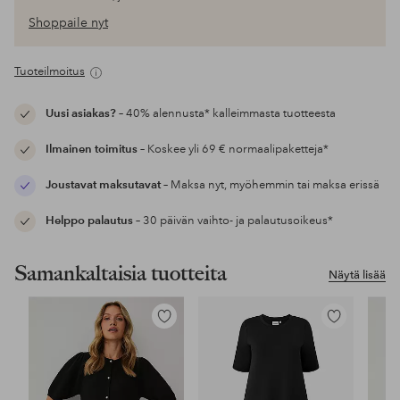
Shoppaile nyt
Tuoteilmoitus
Uusi asiakas?
– 40% alennusta* kalleimmasta tuotteesta
Ilmainen toimitus
– Koskee yli 69 € normaalipaketteja*
Joustavat maksutavat
– Maksa nyt, myöhemmin tai maksa erissä
Helppo palautus
– 30 päivän vaihto- ja palautusoikeus*
Samankaltaisia tuotteita
Näytä lisää
Lisää
Lisää
suosikkeihin
suosikkeihin