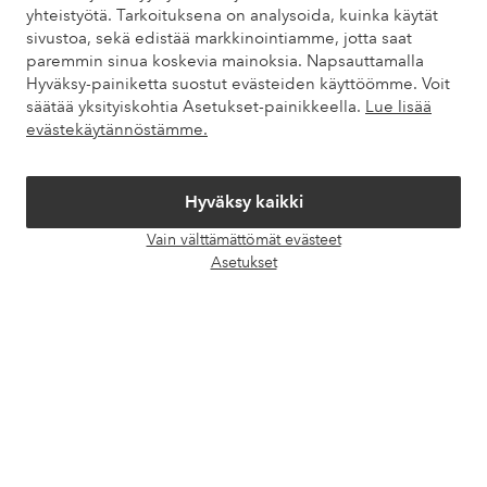
yhteistyötä. Tarkoituksena on analysoida, kuinka käytät
Asiakaspalvelu
Tilaukset
Maksutavat
Toim
sivustoa, sekä edistää markkinointiamme, jotta saat
paremmin sinua koskevia mainoksia. Napsauttamalla
Hyväksy-painiketta suostut evästeiden käyttöömme. Voit
säätää yksityiskohtia Asetukset-painikkeella.
Lue lisää
Omat sivut
evästekäytännöstämme.
Tietoa Elloksesta
Hyväksy kaikki
Vain välttämättömät evästeet
Palvelumme
Avaa
Asetukset
chat-
laati
Ehdot
Ystävät
Turvalliset maksut – maksa nyt tai erissä