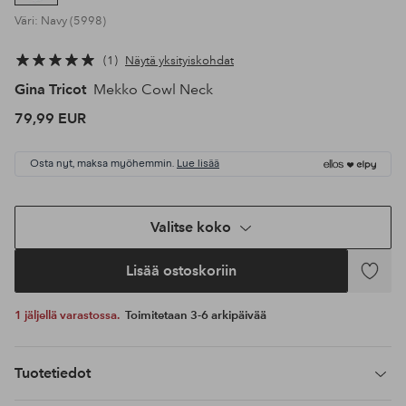
Väri: Navy (5998)
1
Näytä yksityiskohdat
Gina Tricot
Mekko Cowl Neck
79,99 EUR
Osta nyt, maksa myöhemmin.
Lue lisää
Valitse koko
Lisää ostoskoriin
Lisää
suosikke
1 jäljellä varastossa.
Toimitetaan 3-6 arkipäivää
Tuotetiedot