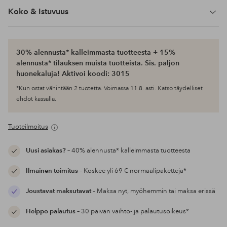
Koko & Istuvuus
30% alennusta* kalleimmasta tuotteesta + 15%
alennusta* tilauksen muista tuotteista. Sis. paljon
huonekaluja! Aktivoi koodi: 3015
*Kun ostat vähintään 2 tuotetta. Voimassa 11.8. asti. Katso täydelliset
ehdot kassalla.
Tuoteilmoitus
Uusi asiakas?
– 40% alennusta* kalleimmasta tuotteesta
Ilmainen toimitus
– Koskee yli 69 € normaalipaketteja*
Joustavat maksutavat
– Maksa nyt, myöhemmin tai maksa erissä
Helppo palautus
– 30 päivän vaihto- ja palautusoikeus*