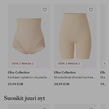
Lisää
Lisää
suosikkeihin
suosikkeihin
OSTA 3 MAKSA 2
OSTA 3 MAKSA 2
OST
Ellos Collection
Ellos Collection
Ellos 
Korkean vyötärön muotoilevat pikkuhousut - keskituki
Muotoilevat shortsit korkealla vyötäröllä - medium support
29,99 EUR
34,99 EUR
19,99
Suosikit juuri nyt