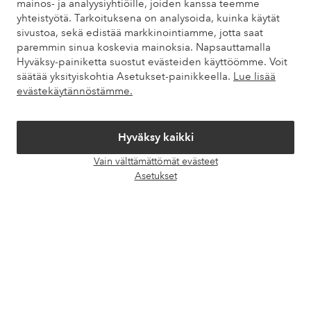
mainos- ja analyysiyhtiöille, joiden kanssa teemme
yhteistyötä. Tarkoituksena on analysoida, kuinka käytät
Asiakaspalvelu
Tilaukset
Maksutavat
Toim
sivustoa, sekä edistää markkinointiamme, jotta saat
paremmin sinua koskevia mainoksia. Napsauttamalla
Hyväksy-painiketta suostut evästeiden käyttöömme. Voit
säätää yksityiskohtia Asetukset-painikkeella.
Lue lisää
Omat sivut
evästekäytännöstämme.
Tietoa Elloksesta
Hyväksy kaikki
Vain välttämättömät evästeet
Palvelumme
Avaa
Asetukset
chat-
laati
Ehdot
Ystävät
Turvalliset maksut – maksa nyt tai erissä