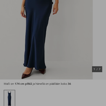
1
/
7
174 cm pitkä
36
Malli on
ja hänellä on päällään koko