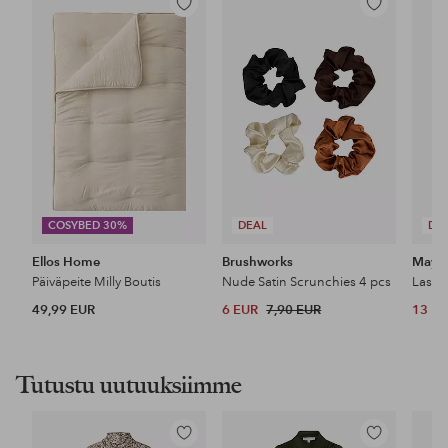
Lisää
Lisää
suosikkeihin
suosikkeihin
COSYBED 30%
DEAL
DE
Ellos Home
Brushworks
Maybe
Päiväpeite Milly Boutis
Nude Satin Scrunchies 4 pcs
49,99 EUR
6 EUR
7,90 EUR
13 E
Tutustu uutuuksiimme
Lisää
Lisää