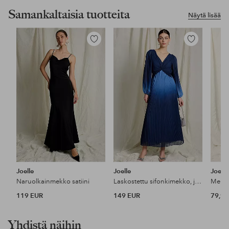
Samankaltaisia tuotteita
Näytä lisää
Lisää
Lisää
suosikkeihin
suosikkeihin
Joelle
Joelle
Joelle
Naruolkainmekko satiini
Laskostettu sifonkimekko, jossa solmio takana
Mekko
119 EUR
149 EUR
79,99
Yhdistä näihin