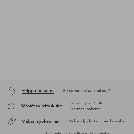
Helppo palautus
30 päivän palautusoikeus*
Koskee yli 69 EUR
Säästät toimituskulut
normaalipakettia
Maksa myöhemmin
Maksa elpyllä. Lue lisää kassalla.
Saat pakettisi tavallista nopeammalla