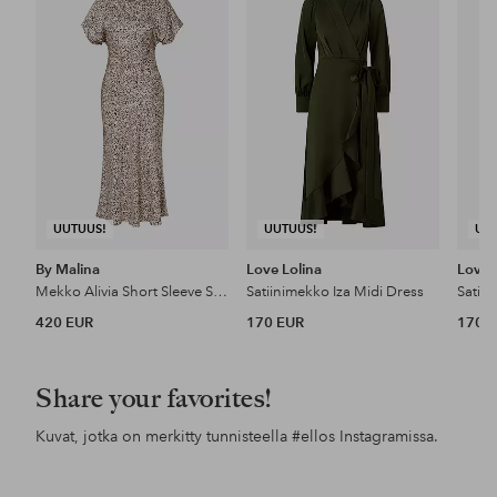
suosikkeihin
suosikkeihin
UUTUUS!
UUTUUS!
UU
By Malina
Love Lolina
Love 
Mekko Alivia Short Sleeve Satin Midi Dress
Satiinimekko Iza Midi Dress
Satiin
420 EUR
170 EUR
170 
Share your favorites!
Kuvat, jotka on merkitty tunnisteella
#ellos
Instagramissa.
Julkaissut
e.ricaaea
Julkaissut
lindamariie
Jul
chr