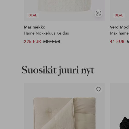
Näytä
DEAL
DEAL
samankaltaisia
Marimekko
Vero Mod
Hame Nokkeluus Keidas
Maxihame
225 EUR
300 EUR
41 EUR
Suosikit juuri nyt
Lisää
suosikkeihin