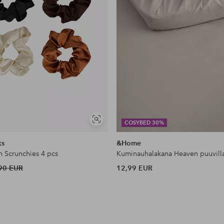
Näytä
COSYBED 30%
samankaltaisia
ks
&Home
n Scrunchies 4 pcs
Kuminauhalakana Heaven puuvill
90 EUR
12,99 EUR