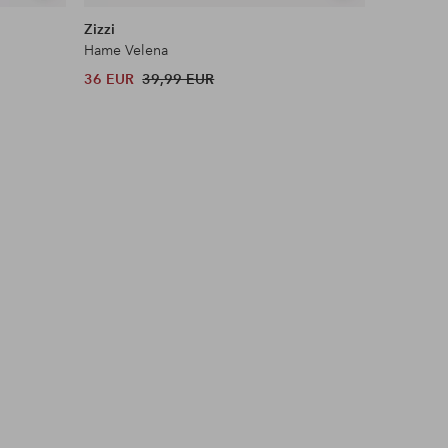
samankaltaisia
samankaltaisia
Zizzi
Ellos Col
Hame Velena
Neulottu
36 EUR
39,99 EUR
32 EUR