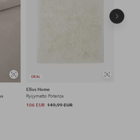
Seuraava
tuote
UUTUUS!
Näytä
Näytä
DEAL
DEAL
samankaltaisia
samankaltaisia
Ellos Home
Joelle
aa
Ryijymatto Potenza
Poimutettu
106 EUR
149,99 EUR
48 EUR