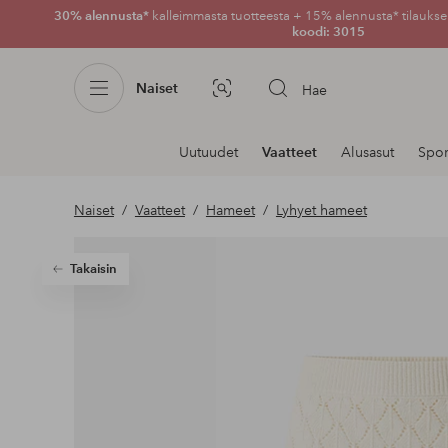
30% alennusta*
kalleimmasta tuotteesta + 15% alennusta* tilauksen
koodi: 3015
Naiset
Hae
Kuvahaku
Navigointi
Uutuudet
Vaatteet
Alusasut
Spor
osastoilla
Naiset
Vaatteet
Hameet
Lyhyet hameet
Takaisin