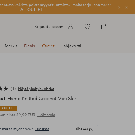
ennusta kaikista poistomyyntituotteista.
Ilmoita tarjousnumero:
Sulje
ALLOUTLET
Siirry
Kirjaudu sisään
merkittyihin
Siirry
suosikkituotteisiin
ostoskoriin
Merkit
Deals
Outlet
Lahjakortti
1
Näytä yksityiskohdat
cot
Hame Knitted Crochet Mini Skirt
OUTLET
nen hinta
39,99 EUR
Lisätietoja
t, maksa myöhemmin.
Lue lisää