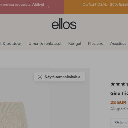
 muista tuotteista.
Aktivoi
OUTLET DEAL -
30% lisäal
Ellos-
logo
–
siirry
t & outdoor
Uima- & ranta-asut
Kengät
Plus size
Asusteet
aloitussivulle
Näytä samankaltaisia
Gina Tri
28 EUR
Alkuperäi
Osta ny