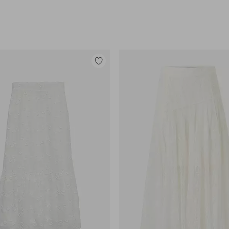
Lisää
suosikkeihin