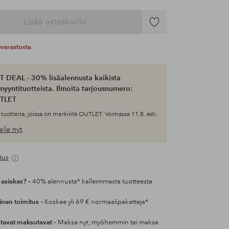
Lisää ostoskoriin
Lisää
suosikkeihin
varastosta
 DEAL - 30% lisäalennusta kaikista
myyntituotteista. Ilmoita tarjousnumero:
TLET
tuotteita, joissa on merkintä OUTLET. Voimassa 11.8. asti.
ile nyt
tus
 asiakas?
– 40% alennusta* kalleimmasta tuotteesta
inen toimitus
– Koskee yli 69 € normaalipaketteja*
tavat maksutavat
– Maksa nyt, myöhemmin tai maksa