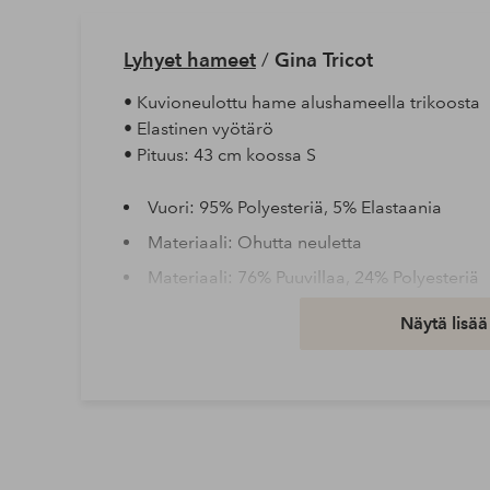
Lyhyet hameet
/
Gina Tricot
• Kuvioneulottu hame alushameella trikoosta
• Elastinen vyötärö
• Pituus: 43 cm koossa S
Vuori: 95% Polyesteriä, 5% Elastaania
Materiaali: Ohutta neuletta
Materiaali: 76% Puuvillaa, 24% Polyesteriä
Peseminen: Hienopesu 30°
Näytä lisää
Tuotenumero: 2161973-01-S
Lataa korkearesoluutioinen kuva
Ilmainen toimitus