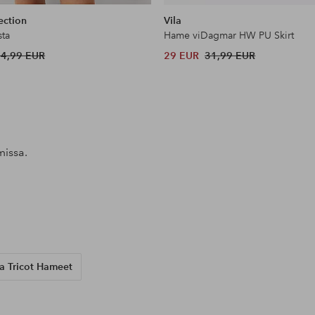
samankaltaisia
ection
Vila
ta
Hame viDagmar HW PU Skirt
44,99 EUR
29 EUR
31,99 EUR
missa.
l
Julkaissut
ellosofficial
Julkaissut
sh4pii
Julkaissut
ellosofficial
a Tricot Hameet