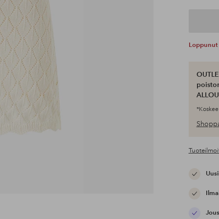
Loppunut 
OUTLET
poisto
ALLOU
*Koskee 
Shoppa
Tuoteilmoi
Uusi
Ilma
Jous