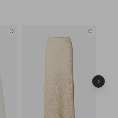
Lisää
Lisää
suosikkeihin
suosikkeihin
Seuraava
tuote