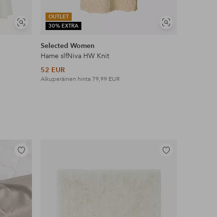
OUTLET
OUTLET
Näytä
Näytä
30% EXTRA
30% EXT
samankaltaisia
samankaltaisia
Selected Women
Mango
Hame slfNiva HW Knit
Hame Skir
52 EUR
42 EUR
Alkuperäinen hinta
79,99 EUR
Alkuperäin
Lisää
Lisää
suosikkeihin
suosikkeihin