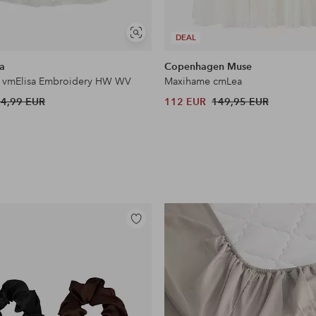
Näytä
DEAL
samankaltaisia
a
Copenhagen Muse
 vmElisa Embroidery HW WV
Maxihame cmLea
54,99 EUR
112 EUR
149,95 EUR
Lisää
suosikkeihin