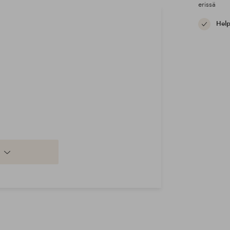
erissä
Help