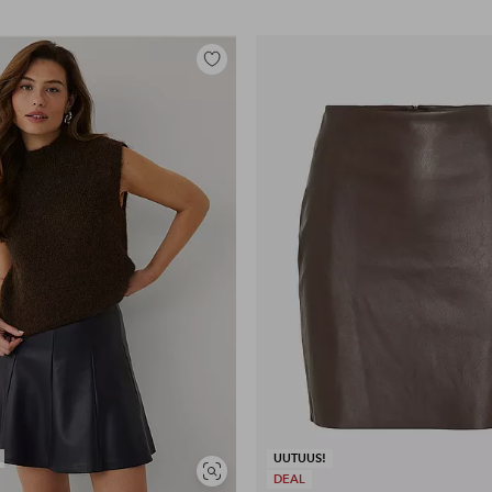
Lisää
suosikkeihin
UUTUUS!
Näytä
DEAL