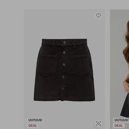
Lisää
suosikkeihin
UUTUUS!
UUTUUS!
Näytä
DEAL
DEAL