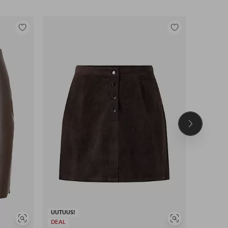
Lisää
Lisää
suosikkeihin
suosikkeihin
Seuraava
tuote
UUTUUS!
UUTUUS!
Näytä
Näytä
DEAL
DEAL