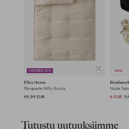
Näytä
COSYBED 30%
DEAL
samankaltaisia
Ellos Home
Brushwor
Päiväpeite Milly Boutis
Nude Sati
49,99 EUR
6 EUR
7,
Tutustu uutuuksiimme