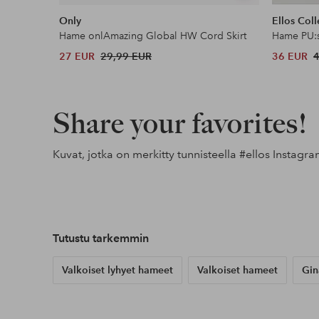
samankaltaisia
Only
Ellos Coll
Hame onlAmazing Global HW Cord Skirt
Hame PU:s
27 EUR
29,99 EUR
36 EUR
Share your favorites!
Kuvat, jotka on merkitty tunnisteella
#ellos
Instagra
Julkaissut
ellosofficial
Julkaissut
_sandraeriksson
Julkaissut
ellosofficia
Tutustu tarkemmin
Valkoiset lyhyet hameet
Valkoiset hameet
Gin