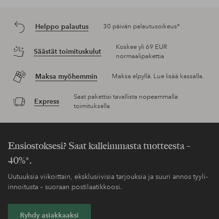
Helppo palautus
30 päivän palautusoikeus*
Koskee yli 69 EUR
Säästät toimituskulut
normaalipakettia
Maksa myöhemmin
Maksa elpyllä. Lue lisää kassalla.
Saat pakettisi tavallista nopeammalla
Express
toimituksella
Ensiostoksesi? Saat kalleimmasta tuotteesta –
40%*.
Uutuuksia viikoittain, eksklusiivisia tarjouksia ja suuri annos tyyli-
innoitusta – suoraan postilaatikkoosi.
Ryhdy asiakkaaksi