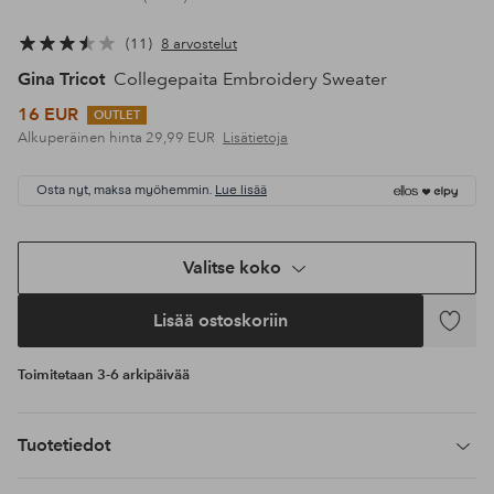
11
8 arvostelut
Gina Tricot
Collegepaita Embroidery Sweater
16 EUR
OUTLET
Alkuperäinen hinta
29,99 EUR
Lisätietoja
Osta nyt, maksa myöhemmin.
Lue lisää
Valitse koko
Lisää ostoskoriin
Lisää
suosikke
Toimitetaan 3-6 arkipäivää
Tuotetiedot