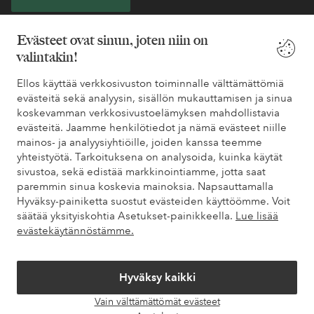
* Katso tarjouksen ehdot rekisteröitymisen yhteydessä
Evästeet ovat sinun, joten niin on
valintakin!
Tarvitsetko apua?
Ellos käyttää verkkosivuston toiminnalle välttämättömiä
evästeitä sekä analyysin, sisällön mukauttamisen ja sinua
Löydät vastaukset useimmin kysyttyihin kysymyksiin usein
koskevamman verkkosivustoelämyksen mahdollistavia
kysytyistä kysymyksistä. Löydät myös tietoa siitä, miten voit ottaa
evästeitä. Jaamme henkilötiedot ja nämä evästeet niille
meihin yhteyttä.
mainos- ja analyysiyhtiöille, joiden kanssa teemme
yhteistyötä. Tarkoituksena on analysoida, kuinka käytät
Asiakaspalvelu
Tilaukset
Maksutavat
Toim
sivustoa, sekä edistää markkinointiamme, jotta saat
paremmin sinua koskevia mainoksia. Napsauttamalla
Hyväksy-painiketta suostut evästeiden käyttöömme. Voit
säätää yksityiskohtia Asetukset-painikkeella.
Lue lisää
Omat sivut
evästekäytännöstämme.
Tietoa Elloksesta
Hyväksy kaikki
Vain välttämättömät evästeet
Palvelumme
Avaa