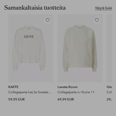
Samankaltaisia tuotteita
Näytä lisää
Lisää
Lisää
suosikkeihin
suosikkeihin
KAFFE
Levete Room
Gina T
Collegepaita kaLila Sweatshirt
Collegepaita Lr-Nuka 11
59,95 EUR
69,99 EUR
29,99