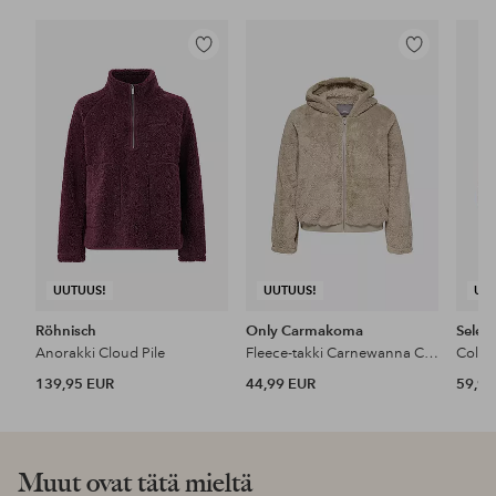
Lisää
Lisää
suosikkeihin
suosikkeihin
UUTUUS!
UUTUUS!
UU
Röhnisch
Only Carmakoma
Sele
Anorakki Cloud Pile
Fleece-takki Carnewanna Contact Sherpa Jckt Otw
139,95 EUR
44,99 EUR
59,99
Muut ovat tätä mieltä