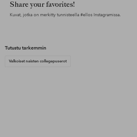
Share your favorites!
Kuvat, jotka on merkitty tunnisteella
#ellos
Instagramissa.
Julkaissut
ellosofficial
Julkaissut
carolinagynning
Jul
ello
Tutustu tarkemmin
Valkoiset naisten collegepuserot