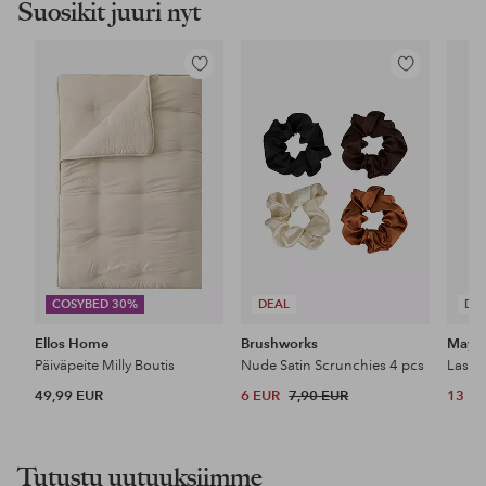
Suosikit juuri nyt
Lisää
Lisää
suosikkeihin
suosikkeihin
COSYBED 30%
DEAL
DE
Ellos Home
Brushworks
Maybe
Päiväpeite Milly Boutis
Nude Satin Scrunchies 4 pcs
49,99 EUR
6 EUR
7,90 EUR
13 E
Tutustu uutuuksiimme