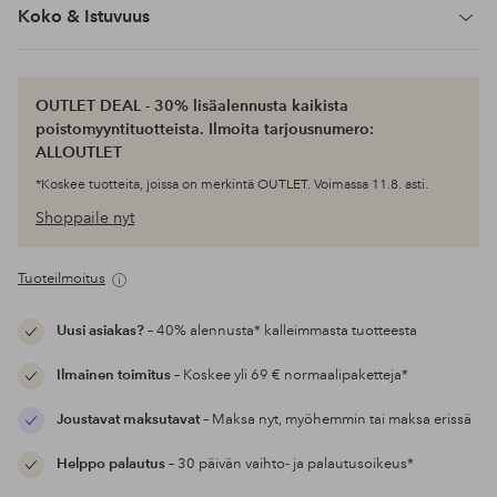
Koko & Istuvuus
OUTLET DEAL - 30% lisäalennusta kaikista
poistomyyntituotteista. Ilmoita tarjousnumero:
ALLOUTLET
*Koskee tuotteita, joissa on merkintä OUTLET. Voimassa 11.8. asti.
Shoppaile nyt
Tuoteilmoitus
Uusi asiakas?
– 40% alennusta* kalleimmasta tuotteesta
Ilmainen toimitus
– Koskee yli 69 € normaalipaketteja*
Joustavat maksutavat
– Maksa nyt, myöhemmin tai maksa erissä
Helppo palautus
– 30 päivän vaihto- ja palautusoikeus*