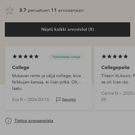
3.7
perustuen
11
arvosanaan
Näytä kaikki arvostelut (8)
Vahvistettu ostaja
College
Collegepaita
Mukavan rento ja väljä college, kiva
Tilasin XL-koon. P
farkkujen kanssa, ei liian pitkä. Ok
se oli liian iso.
laatu.
Carina N —
2025-
Eija R —
2026-03-15
09
Raportoi
Tietoa arvosanoista