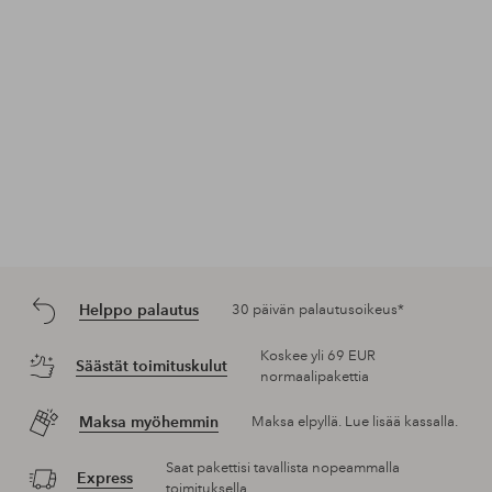
Helppo palautus
30 päivän palautusoikeus*
Koskee yli 69 EUR
Säästät toimituskulut
normaalipakettia
Maksa myöhemmin
Maksa elpyllä. Lue lisää kassalla.
Saat pakettisi tavallista nopeammalla
Express
toimituksella