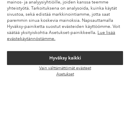
mainos- ja analyysiyhtiöille, joiden kanssa teemme
Asiakaspalvelu
Tilaukset
Maksutavat
Toim
yhteistyötä. Tarkoituksena on analysoida, kuinka käytät
sivustoa, sekä edistää markkinointiamme, jotta saat
paremmin sinua koskevia mainoksia. Napsauttamalla
Hyväksy-painiketta suostut evästeiden käyttöömme. Voit
Omat sivut
säätää yksityiskohtia Asetukset-painikkeella.
Lue lisää
evästekäytännöstämme.
Tietoa Elloksesta
Hyväksy kaikki
Palvelumme
Vain välttämättömät evästeet
Avaa
Asetukset
chat-
Ehdot
laati
Ystävät
Turvalliset maksut – maksa nyt tai erissä
Haluatko tietää
lisää maksuvaihtoehdoistamme
?