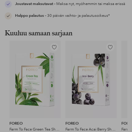
Joustavat maksutavat
– Maksa nyt, myöhemmin tai maksa erissä
Helppo palautus
– 30 päivän vaihto- ja palautusoikeus*
Kuuluu samaan sarjaan
Lisää
Lisää
suosikkeihin
suosikkeihin
FOREO
FOREO
FOR
Farm To Face Green Tea Sheet Mask
Farm To Face Acai Berry Sheet Mask