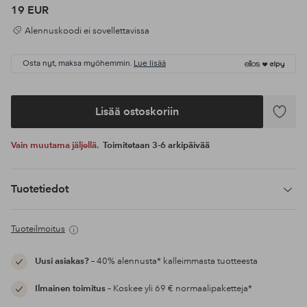
19 EUR
Alennuskoodi ei sovellettavissa
Osta nyt, maksa myöhemmin.
Lue lisää
Lisää ostoskoriin
Lisää
suosikke
Vain muutama jäljellä.
Toimitetaan 3-6 arkipäivää
Tuotetiedot
Tuoteilmoitus
Uusi asiakas?
– 40% alennusta* kalleimmasta tuotteesta
Ilmainen toimitus
– Koskee yli 69 € normaalipaketteja*