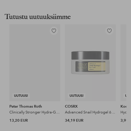
Tutustu uutuuksiimme
Lisää
Lisää
suosikkeihin
suosikkeihin
UUTUUS!
UUTUUS!
UU
Peter Thomas Roth
COSRX
Kocos
Clinically Stronger Hydra-Gel Eye Patches 3-Pair
Advanced Snail Hydrogel 60 Eye Patch Pcs
Hydro
13,20 EUR
34,19 EUR
3,90 