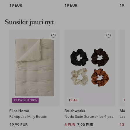
19 EUR
19 EUR
19 E
Suosikit juuri nyt
Lisää
Lisää
suosikkeihin
suosikkeihin
COSYBED 30%
DEAL
DE
Ellos Home
Brushworks
Maybe
Päiväpeite Milly Boutis
Nude Satin Scrunchies 4 pcs
49,99 EUR
6 EUR
7,90 EUR
13 E