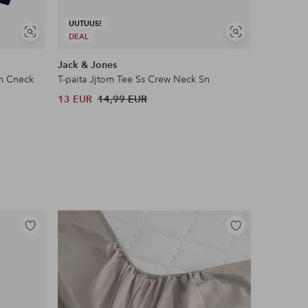
UUTUUS!
Näytä
Näytä
DEAL
UUTUUS!
samankaltaisia
samankaltaisia
Jack & Jones
Craft
on Cneck
T-paita Jjtom Tee Ss Crew Neck Sn
Urheiluto
13 EUR
14,99 EUR
35 EUR
Lisää
Lisää
suosikkeihin
suosikkeihin