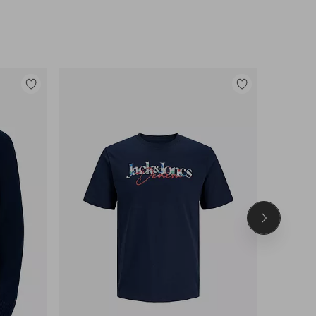
Lisää
Lisää
suosikkeihin
suosikkeihin
Seuraava
tuote