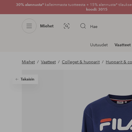
30% alennusta*
kalleimmasta tuotteesta + 15% alennusta* tilauksen
koodi: 3015
Miehet
Hae
Kuvahaku
Navigointi
Uutuudet
Vaatteet
osastoilla
Miehet
Vaatteet
Colleget & hupparit
Hupparit & co
Takaisin