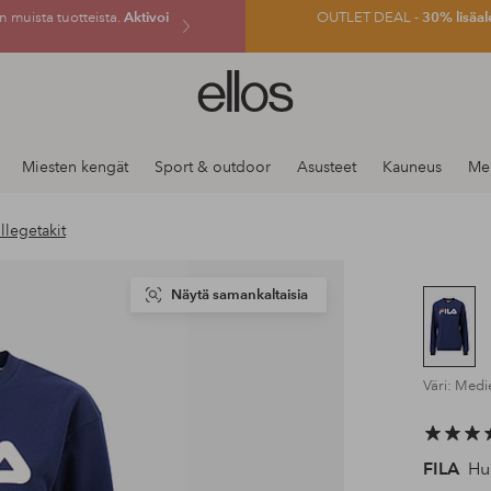
 muista tuotteista.
Aktivoi
OUTLET DEAL -
30% lisäal
Ellos-
logo
–
siirry
Miesten kengät
Sport & outdoor
Asusteet
Kauneus
Mer
aloitussivulle
llegetakit
Näytä samankaltaisia
Väri: Medi
FILA
Hup