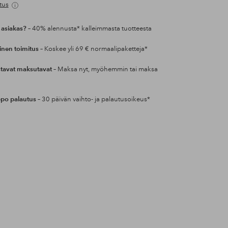
tus
 asiakas?
– 40% alennusta* kalleimmasta tuotteesta
inen toimitus
– Koskee yli 69 € normaalipaketteja*
tavat maksutavat
– Maksa nyt, myöhemmin tai maksa
po palautus
– 30 päivän vaihto- ja palautusoikeus*