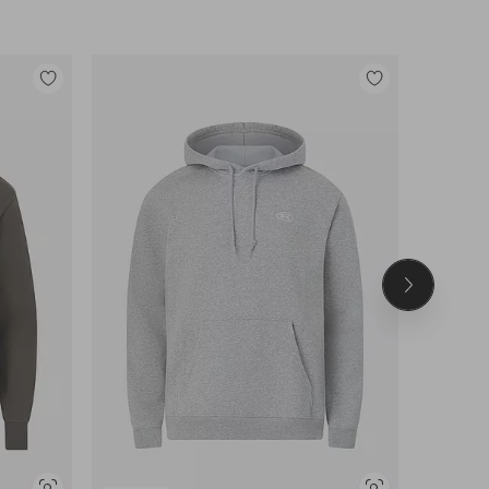
Lisää
Lisää
suosikkeihin
suosikkeihin
Seuraava
tuote