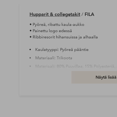
Hupparit & collegetakit
/
FILA
• Pyöreä, ribattu kaula-aukko
• Painettu logo edessä
• Ribbiresorit hihansuissa ja alhaalla
Kaulatyyppi: Pyöreä pääntie
Materiaali: Trikoota
Materiaali: 80% Puuvillaa, 15% Polyesteriä,
Istuvuus: Regular
Näytä lisää
Peseminen: Hienopesu 30°
Hihan pituus: Pitkät hihat
Tuotenumero: 1679913-04-S
Lataa korkearesoluutioinen kuva