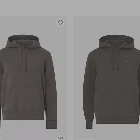
Lisää
suosikkeihin