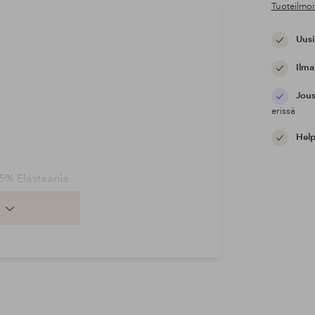
Tuoteilmoi
Uusi
Ilma
Jous
erissä
Help
 5% Elastaania