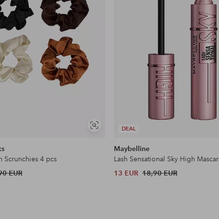
Näytä
DEAL
samankaltaisia
ks
Maybelline
n Scrunchies 4 pcs
Lash Sensational Sky High Mascar
90 EUR
13 EUR
18,90 EUR