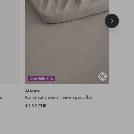
Seuraava
tuote
DEAL
Näytä
COSYBED 30%
JESSICA 
samankaltaisia
&Home
Ellos Col
a
Kuminauhalakana Heaven puuvillaa
Toppi Kiw
12,99 EUR
35 EUR