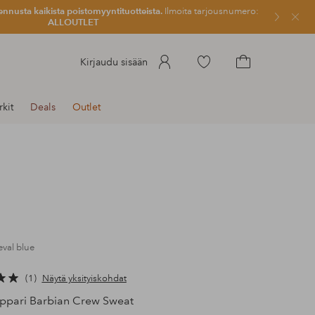
ennusta kaikista poistomyyntituotteista.
Ilmoita tarjousnumero:
Sulje
ALLOUTLET
Siirry
Kirjaudu sisään
merkittyihin
Siirry
suosikkituotteisiin
ostoskoriin
kit
Deals
Outlet
eval blue
1
Näytä yksityiskohdat
pari Barbian Crew Sweat