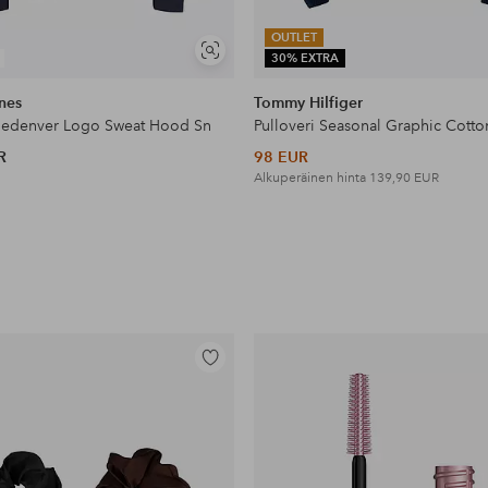
OUTLET
Näytä
30% EXTRA
samankaltaisia
nes
Tommy Hilfiger
jedenver Logo Sweat Hood Sn
Pulloveri Seasonal Graphic Cott
R
98 EUR
Alkuperäinen hinta
139,90 EUR
Lisää
suosikkeihin