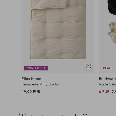
Näytä
COSYBED 30%
DEAL
samankaltaisia
Ellos Home
Brushwor
Päiväpeite Milly Boutis
Nude Sati
49,99 EUR
6 EUR
7,