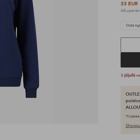
33 EUR
Alkuperäi
Osta ny
3 jäljellä
OUTLET
poisto
ALLOU
*Koskee 
Shoppa