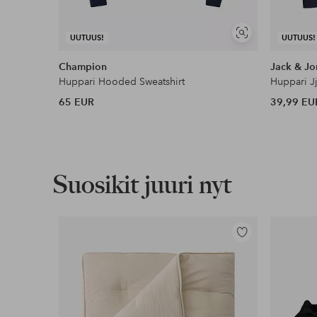
Näytä
UUTUUS!
UUTUUS!
samankaltaisia
Champion
Jack & Jo
Huppari Hooded Sweatshirt
Huppari J
65 EUR
39,99 EU
Suosikit juuri nyt
Lisää
suosikkeihin