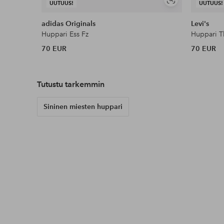
Näytä
UUTUUS!
UUTUUS!
samankaltaisia
adidas Originals
Levi's
Huppari Ess Fz
Huppari T
70 EUR
70 EUR
Tutustu tarkemmin
Sininen miesten huppari