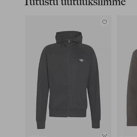
Tutustu uutuuksiimme
Lisää
suosikkeihin