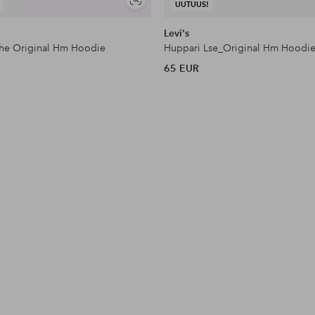
Näytä
UUTUUS!
samankaltaisia
Levi's
he Original Hm Hoodie
Huppari Lse_Original Hm Hoodi
65 EUR