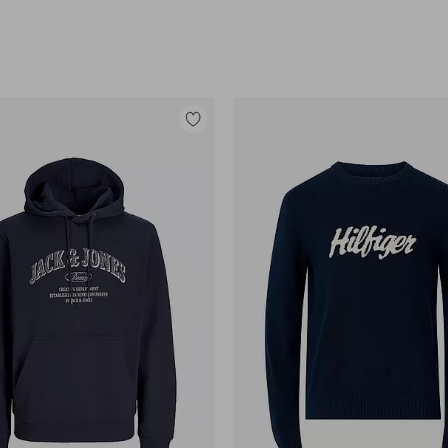
Lisää
suosikkeihin