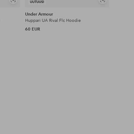
Näytä
Näytä
UUTUUS!
UUTUUS!
samankaltaisia
samankaltaisia
Under Armour
Puma
e
Huppari UA Rival Flc Hoodie
60 EUR
55 EUR