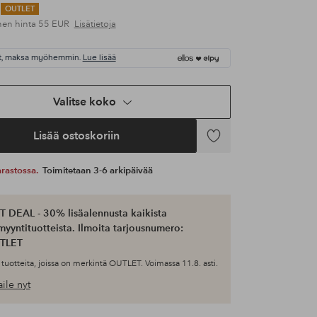
OUTLET
nen hinta
55 EUR
Lisätietoja
t, maksa myöhemmin.
Lue lisää
Valitse koko
Lisää ostoskoriin
Lisää
suosikkeihin
 varastossa.
Toimitetaan 3-6 arkipäivää
 DEAL - 30% lisäalennusta kaikista
myyntituotteista. Ilmoita tarjousnumero:
TLET
tuotteita, joissa on merkintä OUTLET. Voimassa 11.8. asti.
ile nyt