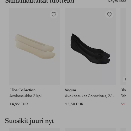
Samankaltaisia tuotteita
Näytä lisää
Lisää
Lisää
suosikkeihin
suosikkeihin
DE
Ellos Collection
Vogue
Bloom
Avokassukka 2 kpl
Avokassukat Conscious, 2/pakk.
Fabie
14,99 EUR
13,50 EUR
51 E
Suosikit juuri nyt