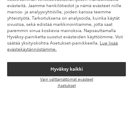
evästeitä. Jaamme henkilötiedot ja nämä evästeet niille
Omat sivut
mainos- ja analyysiyhtiöille, joiden kanssa teemme
yhteistyötä. Tarkoituksena on analysoida, kuinka käytät
sivustoa, sekä edistää markkinointiamme, jotta saat
Tietoa Elloksesta
paremmin sinua koskevia mainoksia. Napsauttamalla
Hyväksy-painiketta suostut evästeiden käyttöömme. Voit
säätää yksityiskohtia Asetukset-painikkeella.
Lue lisää
Palvelumme
evästekäytännöstämme.
Ehdot
Hyväksy kaikki
Ystävät
Vain välttämättömät evästeet
Avaa
Asetukset
chat-
laati
Turvalliset maksut – maksa nyt tai erissä
Haluatko tietää
lisää maksuvaihtoehdoistamme
?
elpy
elpy