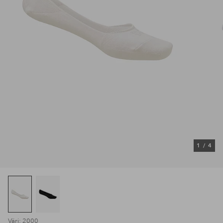
1
/
4
Väri: 2000