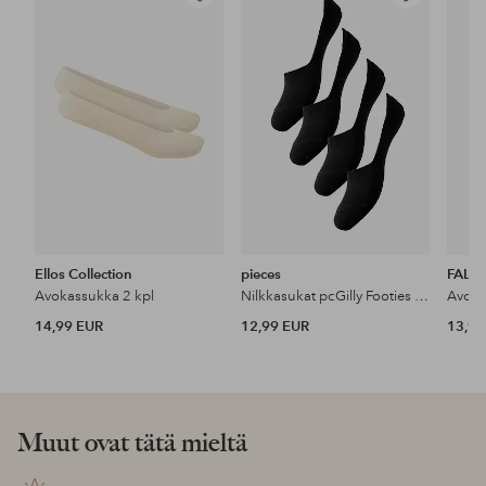
Lisää
Lisää
suosikkeihin
suosikkeihin
Ellos Collection
pieces
FALK
Avokassukka 2 kpl
Nilkkasukat pcGilly Footies 4 kpl
Avoka
14,99 EUR
12,99 EUR
13,90
Muut ovat tätä mieltä