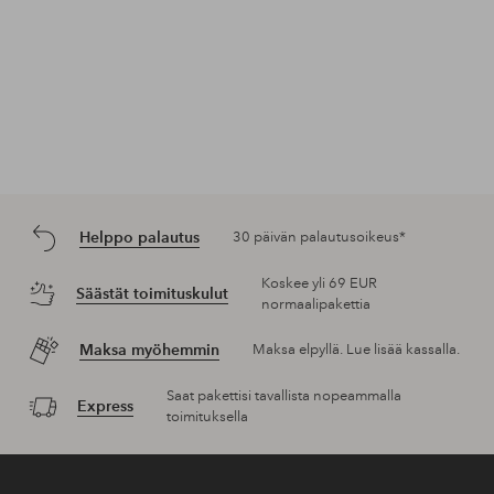
Helppo palautus
30 päivän palautusoikeus*
Koskee yli 69 EUR
Säästät toimituskulut
normaalipakettia
Maksa myöhemmin
Maksa elpyllä. Lue lisää kassalla.
Saat pakettisi tavallista nopeammalla
Express
toimituksella