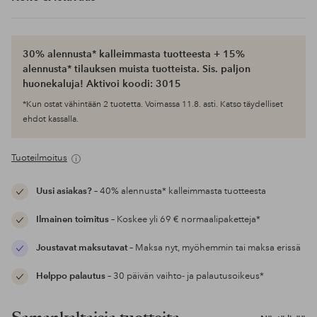
30% alennusta* kalleimmasta tuotteesta + 15%
alennusta* tilauksen muista tuotteista. Sis. paljon
huonekaluja! Aktivoi koodi: 3015
*Kun ostat vähintään 2 tuotetta. Voimassa 11.8. asti. Katso täydelliset
ehdot kassalla.
Tuoteilmoitus
Uusi asiakas?
– 40% alennusta* kalleimmasta tuotteesta
Ilmainen toimitus
– Koskee yli 69 € normaalipaketteja*
Joustavat maksutavat
– Maksa nyt, myöhemmin tai maksa erissä
Helppo palautus
– 30 päivän vaihto- ja palautusoikeus*