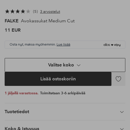
5
3 arvostelut
FALKE
Avokassukat Medium Cut
11 EUR
Osta nyt, maksa myöhemmin.
Lue lisää
Valitse koko
Lisää ostoskoriin
Lisää
suosikke
1 jäljellä varastossa.
Toimitetaan 3-6 arkipäivää
Tuotetiedot
Koko & Istuvuus