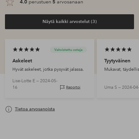
4.0
perustuen
5
arvosanaan
Näytä kaikki arvostelut (3)
Vahvistettu ostaja
Askeleet
Tyytyväinen
Hyvät askeleet, jotka pysyvät jalassa.
Mukavat, täydelli
Lise-Lotte E —
2024-05-
16
Uma S —
2024-04
Raportoi
Tietoa arvosanoista