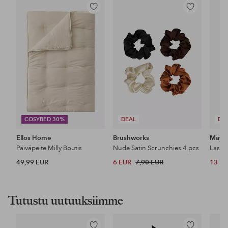
Lisää
Lisää
suosikkeihin
suosikkeihin
COSYBED 30%
DEAL
DE
Ellos Home
Brushworks
Maybe
Päiväpeite Milly Boutis
Nude Satin Scrunchies 4 pcs
49,99 EUR
6 EUR
7,90 EUR
13 E
Tutustu uutuuksiimme