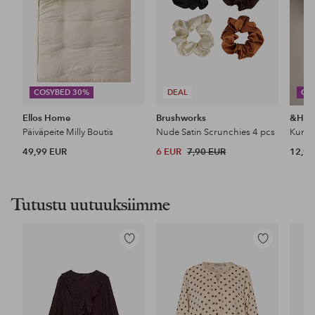
COSYBED 30%
DEAL
CO
Ellos Home
Brushworks
&Ho
Päiväpeite Milly Boutis
Nude Satin Scrunchies 4 pcs
49,99 EUR
6 EUR
7,90 EUR
12,99
Tutustu uutuuksiimme
Lisää
Lisää
suosikkeihin
suosikkeihin