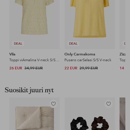
DEAL
DEAL
DE
Vila
Only Carmakoma
Zizzi
Toppi viAmalina V-neck S/S Top
Pusero carSelasi S/S V-neck
Toppi 
26 EUR
34,99 EUR
22 EUR
29,99 EUR
14 E
Suosikit juuri nyt
Lisää
Lisää
suosikkeihin
suosikkeihin