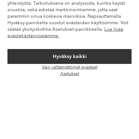
yhteistyötä. Tarkoituksena on analysoida, kuinka käytät
sivustoa, sekä edistää markkinointiamme, jotta saat
Tietoa Elloksesta
paremmin sinua koskevia mainoksia. Napsauttamalla
Hyväksy-painiketta suostut evästeiden käyttöömme. Voit
säätää yksityiskohtia Asetukset-painikkeella.
Lue lisää
Palvelumme
evästekäytännöstämme.
Ehdot
Hyväksy kaikki
Ystävät
Vain välttämättömät evästeet
Avaa
Asetukset
chat-
laati
Turvalliset maksut – maksa nyt tai erissä
Haluatko tietää
lisää maksuvaihtoehdoistamme
?
elpy
elpy