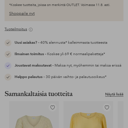
*Koskee tuotteita, joissa on merkintä OUTLET. Voimassa 11.8. asti.
Shoppaile nyt
Tuoteilmoitus
Uusi asiakas?
– 40% alennusta* kalleimmasta tuotteesta
Ilmainen toimitus
– Koskee yli 69 € normaalipaketteja*
Joustavat maksutavat
– Maksa nyt, myöhemmin tai maksa erissä
Helppo palautus
– 30 päivän vaihto- ja palautusoikeus*
Samankaltaisia tuotteita
Näytä lisää
Lisää
Lisää
suosikkeihin
suosikkeihin