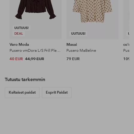
UUTUUS!
DEAL
UUTUUS!
UU
Vero Moda
Masai
co’co
Pusero vmDora L/S Frill Pleat Top
Pusero MaBeline
40 EUR
44,99 EUR
79 EUR
109,9
Tutustu tarkemmin
Keltaiset paidat
Esprit Paidat