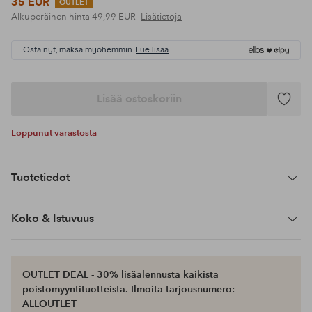
35 EUR
OUTLET
Alkuperäinen hinta
49,99 EUR
Lisätietoja
Osta nyt, maksa myöhemmin.
Lue lisää
Lisää ostoskoriin
Lisää
suosikke
Loppunut varastosta
Tuotetiedot
Koko & Istuvuus
OUTLET DEAL - 30% lisäalennusta kaikista
poistomyyntituotteista. Ilmoita tarjousnumero:
ALLOUTLET