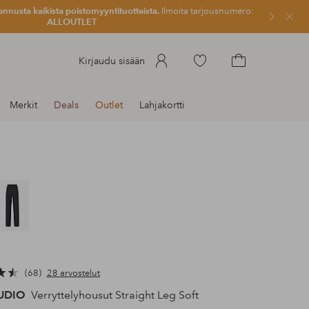
ennusta kaikista poistomyyntituotteista.
Ilmoita tarjousnumero:
Sulje
ALLOUTLET
Siirry
Kirjaudu sisään
merkittyihin
Siirry
suosikkituotteisiin
ostoskoriin
Merkit
Deals
Outlet
Lahjakortti
68
28 arvostelut
TUDIO
Verryttelyhousut Straight Leg Soft