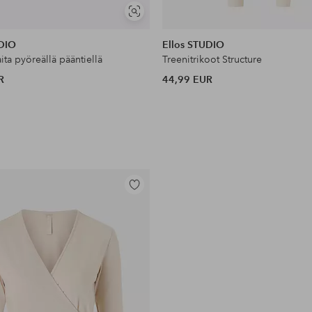
Näytä
samankaltaisia
UDIO
Ellos STUDIO
ta pyöreällä pääntiellä
Treenitrikoot Structure
R
44,99 EUR
Lisää
suosikkeihin