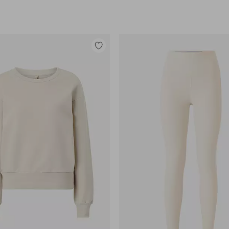
Lisää
suosikkeihin