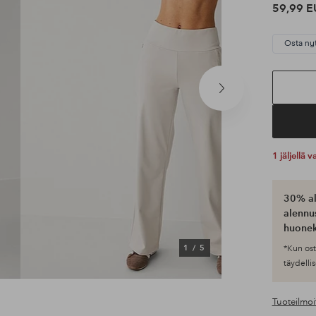
59,99 E
Osta ny
Seuraava
tuote
1 jäljellä
30% al
alennus
huonek
1
/
5
*Kun ost
täydellis
Tuoteilmoi