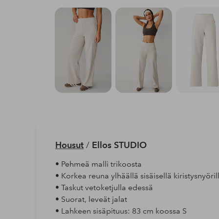
Housut
/
Ellos STUDIO
• Pehmeä malli trikoosta
• Korkea reuna ylhäällä sisäisellä kiristysnyöril
• Taskut vetoketjulla edessä
• Suorat, leveät jalat
• Lahkeen sisäpituus: 83 cm koossa S