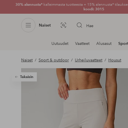
30% alennusta*
kalleimmasta tuotteesta + 15% alennusta* tilauksen
koodi: 3015
Naiset
Hae
Kuvahaku
Navigointi
Uutuudet
Vaatteet
Alusasut
Spor
osastoilla
Naiset
Sport & outdoor
Urheiluvaatteet
Housut
Takaisin