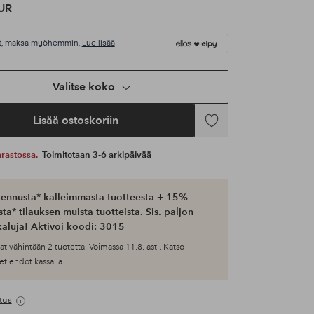
UR
t, maksa myöhemmin.
Lue lisää
Valitse koko
Lisää ostoskoriin
Lisää
suosikkeihin
 varastossa.
Toimitetaan 3-6 arkipäivää
ennusta* kalleimmasta tuotteesta + 15%
ta* tilauksen muista tuotteista. Sis. paljon
aluja! Aktivoi koodi: 3015
at vähintään 2 tuotetta. Voimassa 11.8. asti. Katso
et ehdot kassalla.
tus