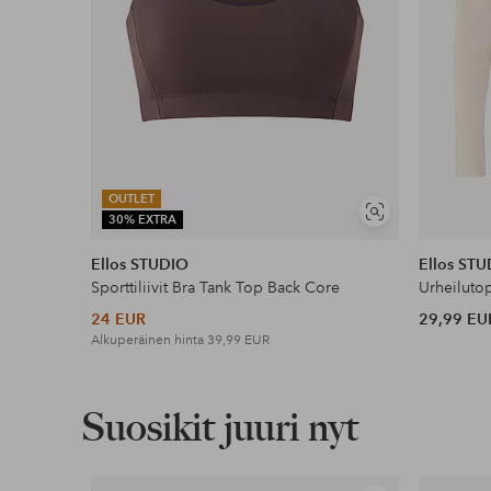
OUTLET
Näytä
30% EXTRA
samankaltaisia
Ellos STUDIO
Ellos ST
Sporttiliivit Bra Tank Top Back Core
Urheiluto
24 EUR
29,99 EU
Alkuperäinen hinta
39,99 EUR
Suosikit juuri nyt