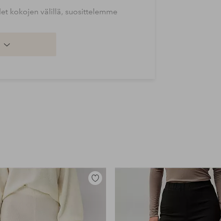
t kokojen välillä, suosittelemme
Lisää
suosikkeihin