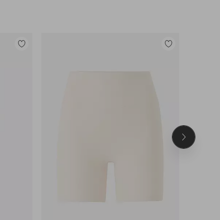
Lisää
Lisää
suosikkeihin
suosikkeihin
Seuraava
tuote