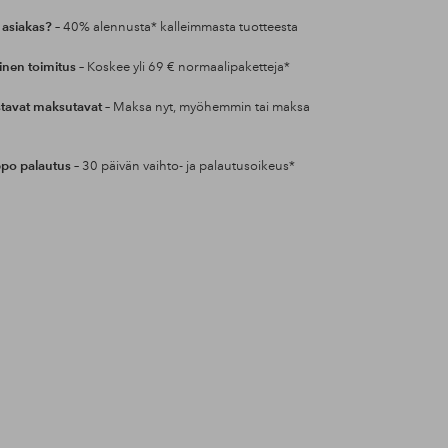
 asiakas?
– 40% alennusta* kalleimmasta tuotteesta
inen toimitus
– Koskee yli 69 € normaalipaketteja*
tavat maksutavat
– Maksa nyt, myöhemmin tai maksa
po palautus
– 30 päivän vaihto- ja palautusoikeus*