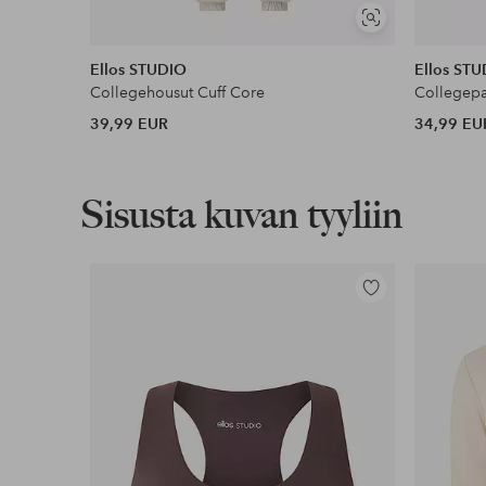
Näytä
samankaltaisia
Ellos STUDIO
Ellos ST
Collegehousut Cuff Core
Collegepai
39,99 EUR
34,99 EU
Sisusta kuvan tyyliin
Lisää
suosikkeihin