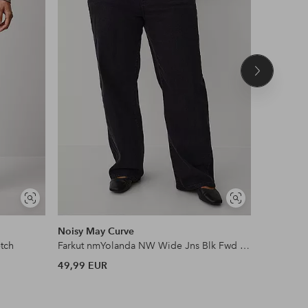
Seuraava
tuote
Näytä
Näytä
DEAL
samankaltaisia
samankaltaisia
Noisy May Curve
Ellos Col
etch
Farkut nmYolanda NW Wide Jns Blk Fwd Cur N
Leveät hou
49,99 EUR
37 EUR