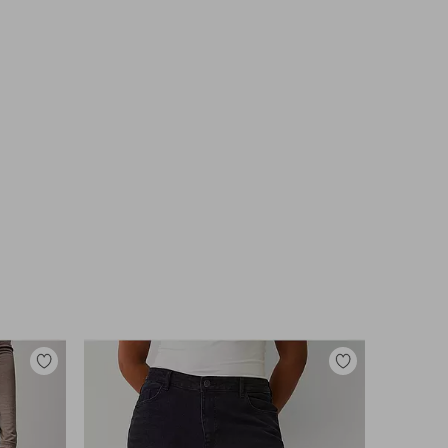
Lisää
Lisää
suosikkeihin
suosikkeihin