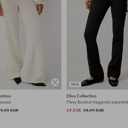
Näytä
DEAL
samankaltaisia
ection
Ellos Collection
housut
Flexy Bootcut tregginsit superstr
39,99 EUR
24 EUR
34,99 EUR