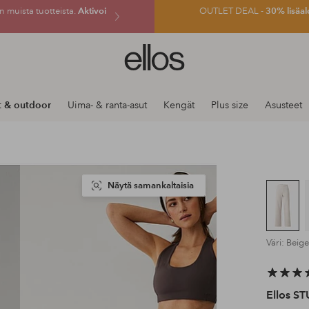
 muista tuotteista.
Aktivoi
OUTLET DEAL -
30% lisäal
Ellos-
logo
–
siirry
t & outdoor
Uima- & ranta-asut
Kengät
Plus size
Asusteet
aloitussivulle
Näytä samankaltaisia
Väri: Beige
Ellos S