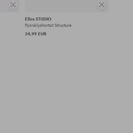
Näytä
Näytä
samankaltaisia
samankaltaisia
Ellos STUDIO
Ellos ST
Pyöräilyshortsit Structure
Pitkä hup
34,99 EUR
39,99 EU