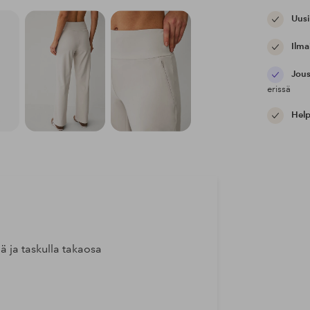
Uusi
Ilma
Jous
erissä
Help
lä ja taskulla takaosa