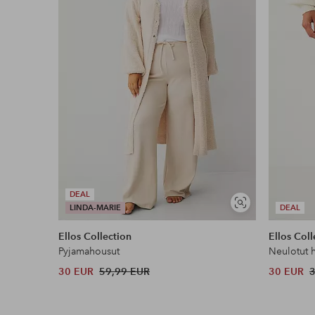
Koskee yli 69 € normaalipaketteja
Lue lisää
Lasku & Tili
Edullisimmat maksutapamme
Lue lisää
DEAL
Näytä
LINDA-MARIE
DEAL
samankaltaisia
Ellos Collection
Ellos Coll
Pyjamahousut
Neulotut 
30 EUR
59,99 EUR
30 EUR