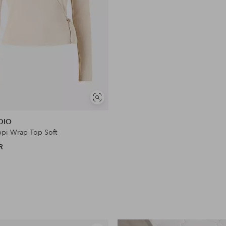
Näytä
samankaltaisia
UDIO
ppi Wrap Top Soft
R