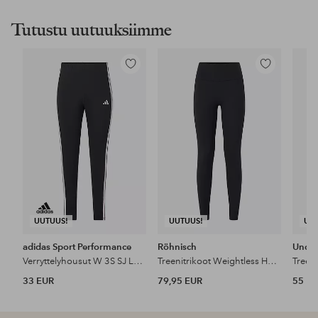
Tutustu uutuuksiimme
Lisää
Lisää
suosikkeihin
suosikkeihin
UUTUUS!
UUTUUS!
UU
adidas Sport Performance
Röhnisch
Unde
Verryttelyhousut W 3S SJ Leg Inc
Treenitrikoot Weightless HW Tights
33 EUR
79,95 EUR
55 E