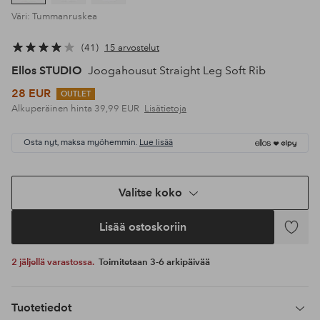
Väri: Tummanruskea
41
15 arvostelut
Ellos STUDIO
Joogahousut Straight Leg Soft Rib
28 EUR
OUTLET
Alkuperäinen hinta
39,99 EUR
Lisätietoja
Osta nyt, maksa myöhemmin.
Lue lisää
Valitse koko
Lisää ostoskoriin
Lisää
suosikke
2 jäljellä varastossa.
Toimitetaan 3-6 arkipäivää
Tuotetiedot