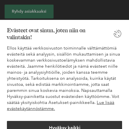
Ryhdy asiakkaaksi
* Katso tarjouksen ehdot rekisteröitymisen yhteydessä
Evästeet ovat sinun, joten niin on
valintakin!
Tarvitsetko apua?
Ellos käyttää verkkosivuston toiminnalle välttämättömiä
evästeitä sekä analyysin, sisällön mukauttamisen ja sinua
Löydät vastaukset useimmin kysyttyihin kysymyksiin usein
koskevamman verkkosivustoelämyksen mahdollistavia
kysytyistä kysymyksistä. Löydät myös tietoa siitä, miten voit ottaa
evästeitä. Jaamme henkilötiedot ja nämä evästeet niille
meihin yhteyttä.
mainos- ja analyysiyhtiöille, joiden kanssa teemme
yhteistyötä. Tarkoituksena on analysoida, kuinka käytät
Asiakaspalvelu
Tilaukset
Maksutavat
Toim
sivustoa, sekä edistää markkinointiamme, jotta saat
paremmin sinua koskevia mainoksia. Napsauttamalla
Hyväksy-painiketta suostut evästeiden käyttöömme. Voit
säätää yksityiskohtia Asetukset-painikkeella.
Lue lisää
Omat sivut
evästekäytännöstämme.
Tietoa Elloksesta
Hyväksy kaikki