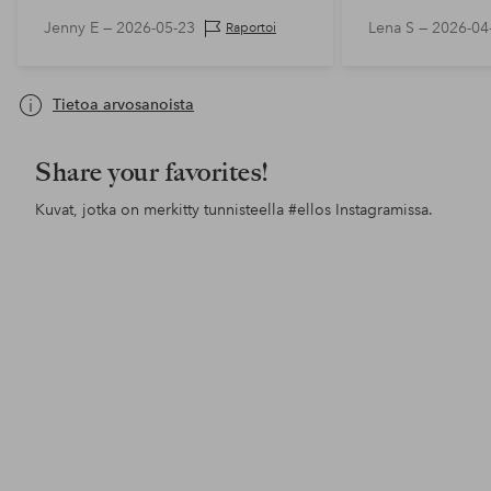
Jenny E —
2026-05-23
Lena S —
2026-04
Raportoi
Tietoa arvosanoista
Share your favorites!
Kuvat, jotka on merkitty tunnisteella
#ellos
Instagramissa.
Julkaissut
x_leoniie
Julkaissut
elinschorling
Jul
ello