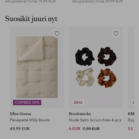
Alkuperäinen hinta
19,99 EUR
Alkuperäinen hinta
29,99 EUR
Suosikit juuri nyt
Lisää
Lisää
suosikkeihin
suosikkeihin
COSYBED 30%
DEAL
DE
Ellos Home
Brushworks
KM H
Päiväpeite Milly Boutis
Nude Satin Scrunchies 4 pcs
Ryijy
49,99 EUR
6 EUR
7,90 EUR
53 E