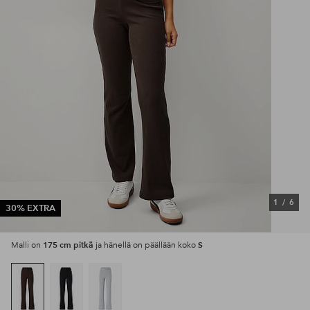
1
/
6
30% EXTRA
175 cm pitkä
S
Malli on
ja hänellä on päällään koko