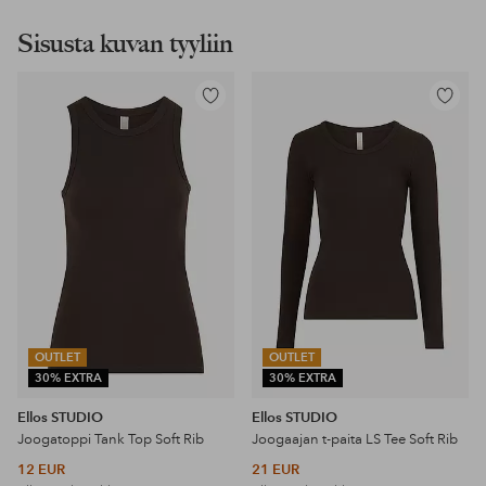
Sisusta kuvan tyyliin
Lisää
Lisää
suosikkeihin
suosikke
OUTLET
OUTLET
30% EXTRA
30% EXTRA
Ellos STUDIO
Ellos STUDIO
Joogatoppi Tank Top Soft Rib
Joogaajan t-paita LS Tee Soft Rib
12 EUR
21 EUR