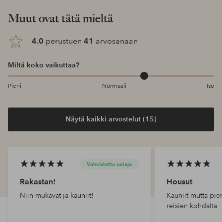
Muut ovat tätä mieltä
4.0
perustuen
41
arvosanaan
Miltä koko vaikuttaa?
Pieni
Normaali
Iso
Näytä kaikki arvostelut (15)
Vahvistettu ostaja
Rakastan!
Housut
Niin mukavat ja kauniit!
Kauniit mutta pie
reisien kohdalta