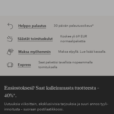
Helppo palautus
30 päivän palautusoikeus*
Koskee yli 69 EUR
Säästät toimituskulut
normaalipakettia
Maksa myöhemmin
Maksa elpyllä. Lue lisää kassalla.
Saat pakettisi tavallista nopeammalla
Express
toimituksella
Ensiostoksesi? Saat kalleimmasta tuotteesta –
40%*.
Uutuuksia viikoittain, eksklusiivisia tarjouksia ja suuri annos tyyli-
innoitusta – suoraan postilaatikkoosi.