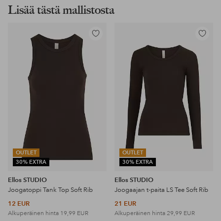
Lisää tästä mallistosta
Lisää
Lisää
suosikkeihin
suosikke
OUTLET
OUTLET
30% EXTRA
30% EXTRA
Ellos STUDIO
Ellos STUDIO
Joogatoppi Tank Top Soft Rib
Joogaajan t-paita LS Tee Soft Rib
12 EUR
21 EUR
Alkuperäinen hinta
19,99 EUR
Alkuperäinen hinta
29,99 EUR