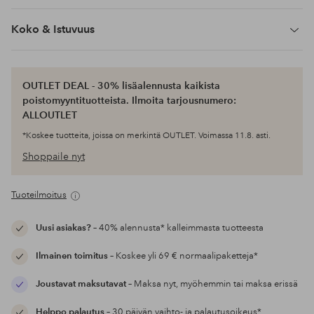
Koko & Istuvuus
OUTLET DEAL - 30% lisäalennusta kaikista
poistomyyntituotteista. Ilmoita tarjousnumero:
ALLOUTLET
*Koskee tuotteita, joissa on merkintä OUTLET. Voimassa 11.8. asti.
Shoppaile nyt
Tuoteilmoitus
Uusi asiakas?
– 40% alennusta* kalleimmasta tuotteesta
Ilmainen toimitus
– Koskee yli 69 € normaalipaketteja*
Joustavat maksutavat
– Maksa nyt, myöhemmin tai maksa erissä
Helppo palautus
– 30 päivän vaihto- ja palautusoikeus*