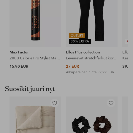
OUTLET
30% EXTRA
OST
Max Factor
Ellos Plus collection
Ellos 
2000 Calorie Pro Stylist Mascara
Levenevät stretchfarkut korkealla vyötäröllä
15,90 EUR
27 EUR
39,99
Alkuperäinen hinta
59,99 EUR
Suosikit juuri nyt
Lisää
Lisää
suosikkeihin
suosikkeihin