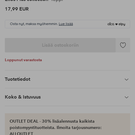
17,99 EUR
Osta nyt, maksa myöhemmin.
Lue lisää
Lisää ostoskoriin
Lisää
suosikke
Loppunut varastosta
Tuotetiedot
Koko & Istuvuus
OUTLET DEAL - 30% lisäalennusta kaikista
poistomyyntituotteista. Ilmoita tarjousnumero:
ALLOUTLET