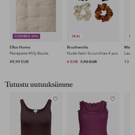
COSYBED 30%
DEAL
DE
Ellos Home
Brushworks
Maybe
Päiväpeite Milly Boutis
Nude Satin Scrunchies 4 pcs
49,99 EUR
6 EUR
7,90 EUR
13 E
Tutustu uutuuksiimme
Lisää
Lisää
suosikkeihin
suosikkeihin