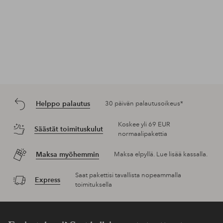
Helppo palautus
30 päivän palautusoikeus*
Koskee yli 69 EUR
Säästät toimituskulut
normaalipakettia
Maksa myöhemmin
Maksa elpyllä. Lue lisää kassalla.
Saat pakettisi tavallista nopeammalla
Express
toimituksella