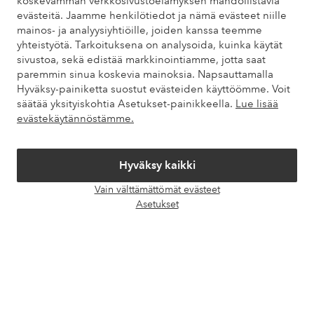
koskevamman verkkosivustoelämyksen mahdollistavia
evästeitä. Jaamme henkilötiedot ja nämä evästeet niille
Omat sivut
mainos- ja analyysiyhtiöille, joiden kanssa teemme
yhteistyötä. Tarkoituksena on analysoida, kuinka käytät
sivustoa, sekä edistää markkinointiamme, jotta saat
Tietoa Elloksesta
paremmin sinua koskevia mainoksia. Napsauttamalla
Hyväksy-painiketta suostut evästeiden käyttöömme. Voit
Palvelumme
säätää yksityiskohtia Asetukset-painikkeella.
Lue lisää
evästekäytännöstämme.
Ehdot
Hyväksy kaikki
Ystävät
Vain välttämättömät evästeet
Avaa
Asetukset
chat-
laati
Turvalliset maksut – maksa nyt tai erissä
Haluatko tietää
lisää maksuvaihtoehdoistamme
?
elpy
elpy