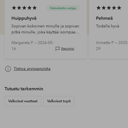
Vahvistettu ostaja
Huippuhyvä
Pehmeä
Sopivan kokoinen minulle ja sopivan
Todella hyvä
pitkä minulle, joka käyttää isompaa
kokoa alavartalossa
Margareta P —
2026-05-
Annette P —
2025
16
29
Raportoi
Tietoa arvosanoista
Tutustu tarkemmin
Valkoiset vaatteet
Valkoiset topit