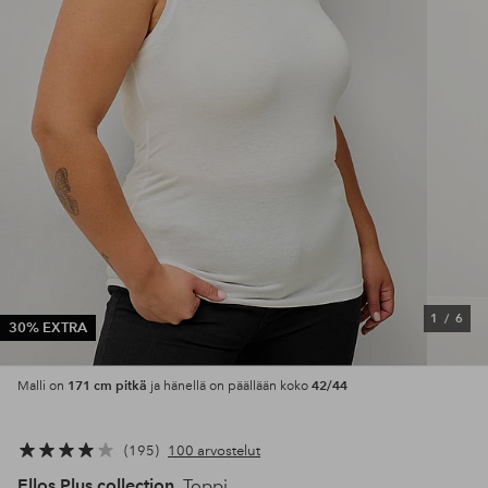
1
/
6
30% EXTRA
171 cm pitkä
42/44
Malli on
ja hänellä on päällään koko
195
100 arvostelut
Ellos Plus collection
Toppi