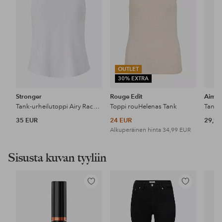
OUTLET
30% EXTRA
Stronger
Rouge Edit
Aim'
Tank-urheilutoppi Airy Racerback Tank
Toppi rouHelenas Tank
35 EUR
24 EUR
29,99
Alkuperäinen hinta
34,99 EUR
Sisusta kuvan tyyliin
Lisää
Lisää
suosikkeihin
suosikkeihin