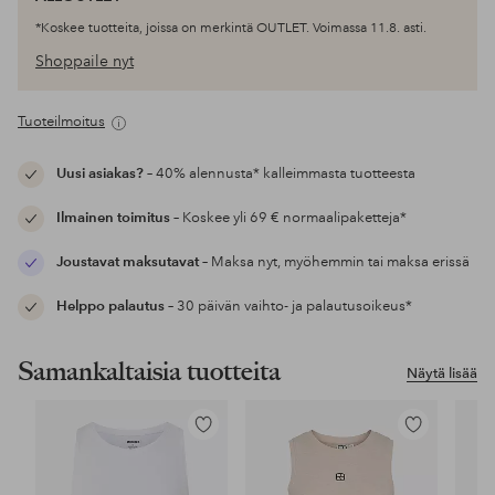
*Koskee tuotteita, joissa on merkintä OUTLET. Voimassa 11.8. asti.
Shoppaile nyt
Tuoteilmoitus
Uusi asiakas?
– 40% alennusta* kalleimmasta tuotteesta
Ilmainen toimitus
– Koskee yli 69 € normaalipaketteja*
Joustavat maksutavat
– Maksa nyt, myöhemmin tai maksa erissä
Helppo palautus
– 30 päivän vaihto- ja palautusoikeus*
Samankaltaisia tuotteita
Näytä lisää
Lisää
Lisää
suosikkeihin
suosikkeihin