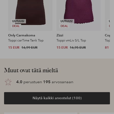
UUTUUS!
UUTUUS!
UU
DEAL
DEAL
DE
Only Carmakoma
Zizzi
Cope
Toppi carTime Tank Top
Toppi vmLiv S/L Top
Toppi
15 EUR
16,99 EUR
15 EUR
16,95 EUR
81 E
Muut ovat tätä mieltä
4.0
perustuen
195
arvosanaan
Näytä kaikki arvostelut (100)