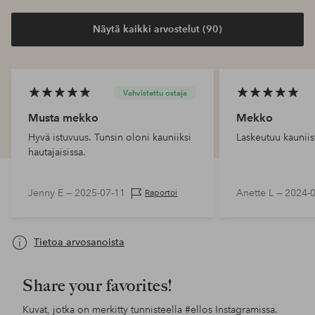
Näytä kaikki arvostelut (90)
Vahvistettu ostaja
Musta mekko
Mekko
Hyvä istuvuus. Tunsin oloni kauniiksi
Laskeutuu kauniis
hautajaisissa.
Jenny E —
2025-07-11
Anette L —
2024-
Raportoi
Tietoa arvosanoista
Share your favorites!
Kuvat, jotka on merkitty tunnisteella
#ellos
Instagramissa.