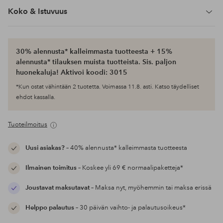
Koko & Istuvuus
30% alennusta* kalleimmasta tuotteesta + 15%
alennusta* tilauksen muista tuotteista. Sis. paljon
huonekaluja! Aktivoi koodi: 3015
*Kun ostat vähintään 2 tuotetta. Voimassa 11.8. asti. Katso täydelliset
ehdot kassalla.
Tuoteilmoitus
Uusi asiakas?
– 40% alennusta* kalleimmasta tuotteesta
Ilmainen toimitus
– Koskee yli 69 € normaalipaketteja*
Joustavat maksutavat
– Maksa nyt, myöhemmin tai maksa erissä
Helppo palautus
– 30 päivän vaihto- ja palautusoikeus*