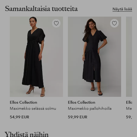
Samankaltaisia tuotteita
Näytä lisää
Lisää
Lisää
suosikkeihin
suosikkeihin
Ellos Collection
Ellos Collection
Ellos 
Maximekko selässä solmu
Maximekko pallohihoilla
Mekko
54,99 EUR
59,99 EUR
59,99
Yhdistä näihin