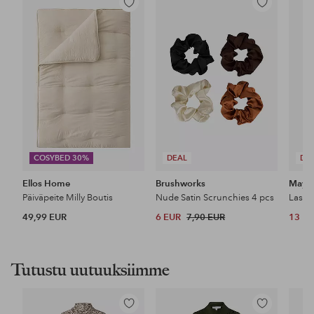
Lisää
Lisää
suosikkeihin
suosikkeihin
COSYBED 30%
DEAL
DE
Ellos Home
Brushworks
Maybe
Päiväpeite Milly Boutis
Nude Satin Scrunchies 4 pcs
49,99 EUR
6 EUR
7,90 EUR
13 E
Tutustu uutuuksiimme
Lisää
Lisää