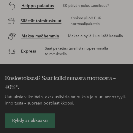
Helppo palautus
30 päivän palautusoikeus*
Koskee yli 69 EUR
Säästät toimituskulut
normaalipakettia
Maksa myöhemmin
Maksa elpyllä. Lue lisää kassalla.
Saat pakettisi tavallista nopeammalla
Express
toimituksella
Ensiostoksesi? Saat kalleimmasta tuotteesta –
40%*.
Uutuuksia viikoittain, eksklusiivisia tarjouksia ja suuri annos tyyli-
innoitusta – suoraan postilaatikkoosi.
Ryhdy asiakkaaksi