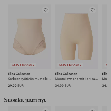
Lisää
Lisää
suosikkeihin
suosikkeihin
OSTA 3 MAKSA 2
OSTA 3 MAKSA 2
OST
Ellos Collection
Ellos Collection
Ellos 
Korkean vyötärön muotoilevat pikkuhousut - keskituki
Muotoilevat shortsit korkealla vyötäröllä - medium support
29,99 EUR
34,99 EUR
34,99
Suosikit juuri nyt