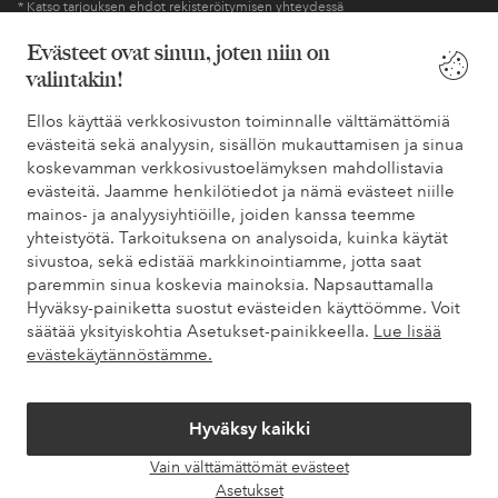
* Katso tarjouksen ehdot rekisteröitymisen yhteydessä
Evästeet ovat sinun, joten niin on
valintakin!
Tarvitsetko apua?
Ellos käyttää verkkosivuston toiminnalle välttämättömiä
Löydät vastaukset useimmin kysyttyihin kysymyksiin usein
evästeitä sekä analyysin, sisällön mukauttamisen ja sinua
kysytyistä kysymyksistä. Löydät myös tietoa siitä, miten voit ottaa
koskevamman verkkosivustoelämyksen mahdollistavia
meihin yhteyttä.
evästeitä. Jaamme henkilötiedot ja nämä evästeet niille
mainos- ja analyysiyhtiöille, joiden kanssa teemme
Asiakaspalvelu
Tilaukset
Maksutavat
Toim
yhteistyötä. Tarkoituksena on analysoida, kuinka käytät
sivustoa, sekä edistää markkinointiamme, jotta saat
paremmin sinua koskevia mainoksia. Napsauttamalla
Hyväksy-painiketta suostut evästeiden käyttöömme. Voit
Omat sivut
säätää yksityiskohtia Asetukset-painikkeella.
Lue lisää
evästekäytännöstämme.
Tietoa Elloksesta
Hyväksy kaikki
Palvelumme
Vain välttämättömät evästeet
Avaa
Asetukset