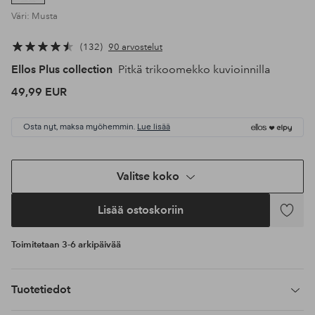
Väri: Musta
132
90 arvostelut
Ellos Plus collection
Pitkä trikoomekko kuvioinnilla
49,99 EUR
Osta nyt, maksa myöhemmin.
Lue lisää
Valitse koko
Lisää ostoskoriin
Lisää
suosikke
Toimitetaan 3-6 arkipäivää
Tuotetiedot