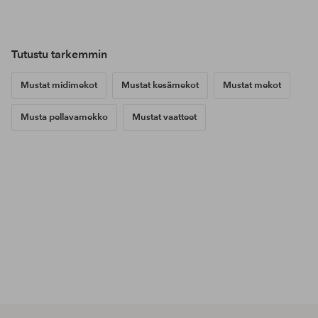
Tutustu tarkemmin
Mustat midimekot
Mustat kesämekot
Mustat mekot
Musta pellavamekko
Mustat vaatteet