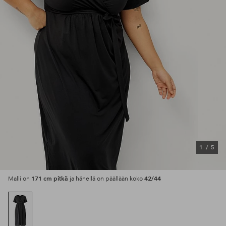
1
/
5
171 cm pitkä
42/44
Malli on
ja hänellä on päällään koko