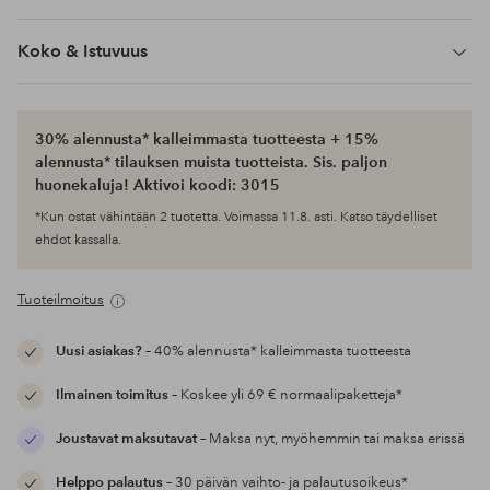
Koko & Istuvuus
30% alennusta* kalleimmasta tuotteesta + 15%
alennusta* tilauksen muista tuotteista. Sis. paljon
huonekaluja! Aktivoi koodi: 3015
*Kun ostat vähintään 2 tuotetta. Voimassa 11.8. asti. Katso täydelliset
ehdot kassalla.
Tuoteilmoitus
Uusi asiakas?
– 40% alennusta* kalleimmasta tuotteesta
Ilmainen toimitus
– Koskee yli 69 € normaalipaketteja*
Joustavat maksutavat
– Maksa nyt, myöhemmin tai maksa erissä
Helppo palautus
– 30 päivän vaihto- ja palautusoikeus*