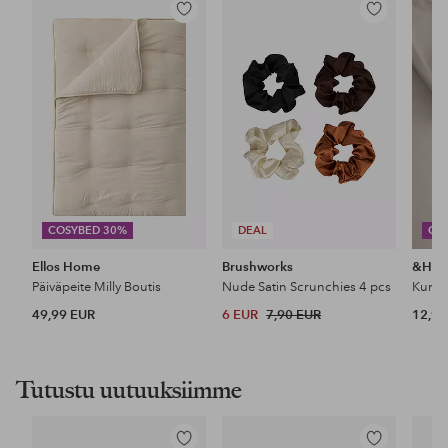
Lisää
Lisää
suosikkeihin
suosikkeihin
COSYBED 30%
DEAL
CO
Ellos Home
Brushworks
&Ho
Päiväpeite Milly Boutis
Nude Satin Scrunchies 4 pcs
49,99 EUR
6 EUR
7,90 EUR
12,99
Tutustu uutuuksiimme
Lisää
Lisää