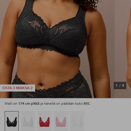
1
/
8
OSTA 3 MAKSA 2
174 cm pitkä
85C
Malli on
ja hänellä on päällään koko