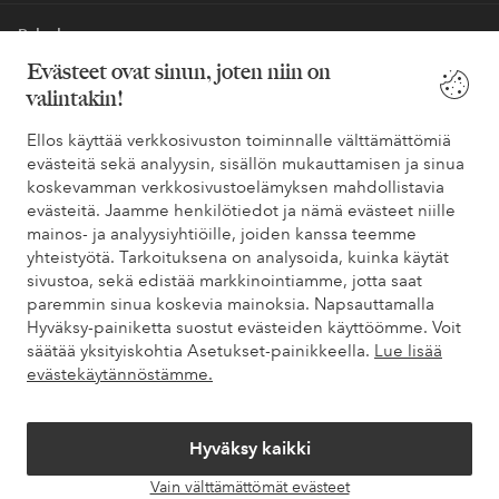
Palvelumme
Evästeet ovat sinun, joten niin on
valintakin!
Ehdot
Ellos käyttää verkkosivuston toiminnalle välttämättömiä
Ystävät
evästeitä sekä analyysin, sisällön mukauttamisen ja sinua
koskevamman verkkosivustoelämyksen mahdollistavia
evästeitä. Jaamme henkilötiedot ja nämä evästeet niille
mainos- ja analyysiyhtiöille, joiden kanssa teemme
yhteistyötä. Tarkoituksena on analysoida, kuinka käytät
Turvalliset maksut – maksa nyt tai erissä
sivustoa, sekä edistää markkinointiamme, jotta saat
Haluatko tietää
lisää maksuvaihtoehdoistamme
?
paremmin sinua koskevia mainoksia. Napsauttamalla
Hyväksy-painiketta suostut evästeiden käyttöömme. Voit
elpy
elpy
säätää yksityiskohtia Asetukset-painikkeella.
Lue lisää
evästekäytännöstämme.
Suomi - Valitse maa
Hyväksy kaikki
Vain välttämättömät evästeet
Avaa
Facebook
Instagram
Pinterest
Youtube