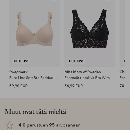
suosikkeihin
suosikkeihin
UUTUUS!
UUTUUS!
UU
Swegmark
Miss Mary of Sweden
Chant
Pure Line Soft Bra Padded Cups
Pehmeät rintaliivit Bra Without Underwire
59,90 EUR
54,99 EUR
70 E
Muut ovat tätä mieltä
4.0
perustuen
95
arvosanaan