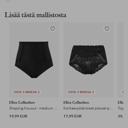
Lisää tästä mallistosta
Lisää
Lisää
suosikkeihin
suosikkeihin
OSTA 3 MAKSA 2
OSTA 3 MAKSA 2
OST
Ellos Collection
Ellos Collection
Ellos 
Shaping-housut - medium support
Korkeavyötäröiset pitsiset pikkuhousut
Topatut
19,99 EUR
17,99 EUR
39,99