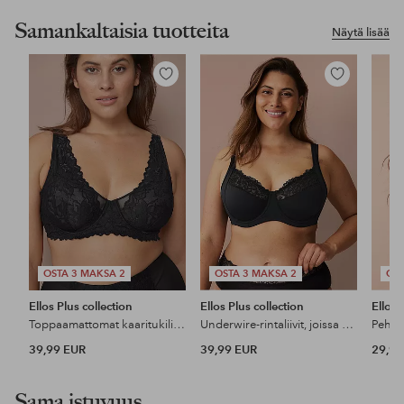
Samankaltaisia tuotteita
Näytä lisää
Lisää
Lisää
suosikkeihin
suosikkeihin
OSTA 3 MAKSA 2
OSTA 3 MAKSA 2
OST
Ellos Plus collection
Ellos Plus collection
Ellos 
Toppaamattomat kaaritukiliivit pitsillä
Underwire-rintaliivit, joissa on pehmeä, pehmustamaton kuppi.
Pehmeä
39,99 EUR
39,99 EUR
29,99
Sama istuvuus