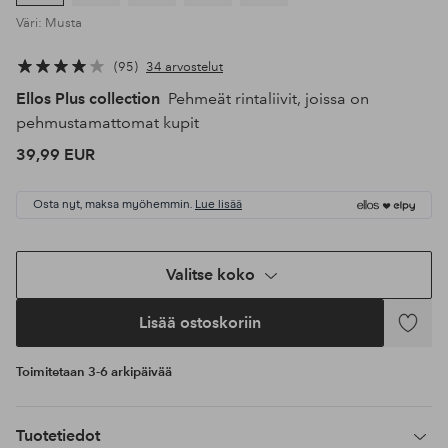
Väri: Musta
95
34 arvostelut
Ellos Plus collection
Pehmeät rintaliivit, joissa on
pehmustamattomat kupit
39,99 EUR
Osta nyt, maksa myöhemmin.
Lue lisää
Valitse koko
Lisää ostoskoriin
Lisää
suosikke
Toimitetaan 3-6 arkipäivää
Tuotetiedot