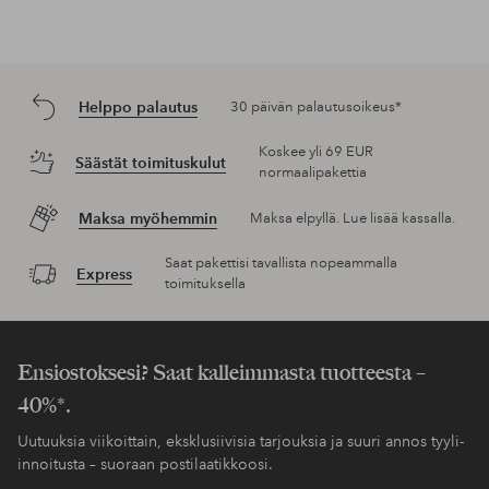
Helppo palautus
30 päivän palautusoikeus*
Koskee yli 69 EUR
Säästät toimituskulut
normaalipakettia
Maksa myöhemmin
Maksa elpyllä. Lue lisää kassalla.
Saat pakettisi tavallista nopeammalla
Express
toimituksella
Ensiostoksesi? Saat kalleimmasta tuotteesta –
40%*.
Uutuuksia viikoittain, eksklusiivisia tarjouksia ja suuri annos tyyli-
innoitusta – suoraan postilaatikkoosi.