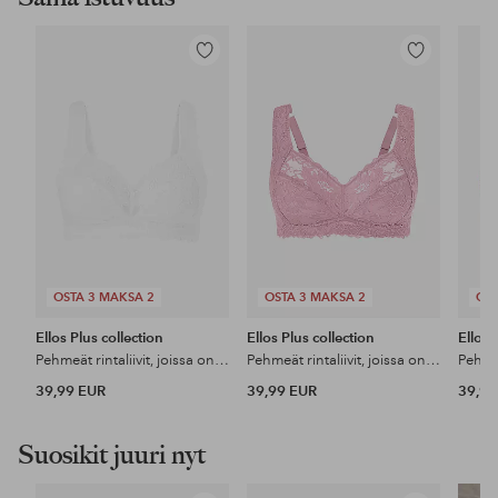
Lisää
Lisää
suosikkeihin
suosikkeihin
OSTA 3 MAKSA 2
OSTA 3 MAKSA 2
OST
Ellos Plus collection
Ellos Plus collection
Ellos 
Pehmeät rintaliivit, joissa on pehmustamattomat kupit
Pehmeät rintaliivit, joissa on pehmustamattomat kupit
39,99 EUR
39,99 EUR
39,99
Suosikit juuri nyt