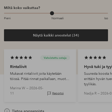
Miltä koko vaikuttaa?
Pieni
Normaali
Iso
Näytä kaikki arvostelut (34)
Vahvistettu ostaja
Rintaliivit
Hyvä tuki ja tyy
Mukavat rintaliivit joita käytetään
Suuresta koosta h
töissä. Pitää rinnat paikallaan, muoto
erittäin hyvän tue
on hieman kartiomainen mutta
tyylikäs.
Marina W —
2026-05-
mukavat olla päällä 15 tuntia.
11
Nadja R —
2026-0
Raportoi
Tietoa arvosanoista