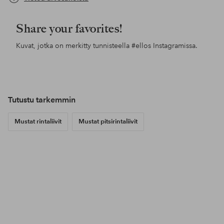
Share your favorites!
Kuvat, jotka on merkitty tunnisteella
#ellos
Instagramissa.
Julkaissut
inesstagram
Julkaissut
ellosofficial
Jul
ello
Tutustu tarkemmin
Mustat rintaliivit
Mustat pitsirintaliivit