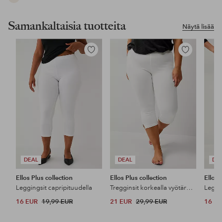
Samankaltaisia tuotteita
Näytä lisää
Lisää
Lisää
suosikkeihin
suosikkeihin
DEAL
DEAL
DE
Ellos Plus collection
Ellos Plus collection
Ellos 
Leggingsit capripituudella
Tregginsit korkealla vyötäröllä ja 3/4-pituudella
Leggi
16 EUR
19,99 EUR
21 EUR
29,99 EUR
16 E