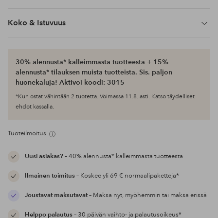
Koko & Istuvuus
30% alennusta* kalleimmasta tuotteesta + 15%
alennusta* tilauksen muista tuotteista. Sis. paljon
huonekaluja! Aktivoi koodi: 3015
*Kun ostat vähintään 2 tuotetta. Voimassa 11.8. asti. Katso täydelliset
ehdot kassalla.
Tuoteilmoitus
Uusi asiakas?
– 40% alennusta* kalleimmasta tuotteesta
Ilmainen toimitus
– Koskee yli 69 € normaalipaketteja*
Joustavat maksutavat
– Maksa nyt, myöhemmin tai maksa erissä
Helppo palautus
– 30 päivän vaihto- ja palautusoikeus*