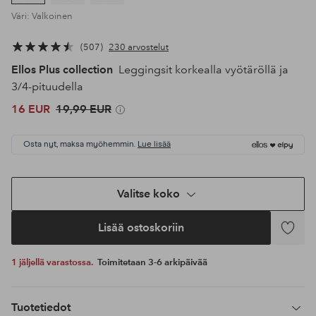
Väri: Valkoinen
507
230 arvostelut
Ellos Plus collection
Leggingsit korkealla vyötäröllä ja
3/4-pituudella
16 EUR
19,99 EUR
Osta nyt, maksa myöhemmin.
Lue lisää
Valitse koko
Lisää ostoskoriin
Lisää
suosikke
1 jäljellä varastossa.
Toimitetaan 3-6 arkipäivää
Tuotetiedot