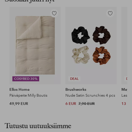
Lisää
Lisää
suosikkeihin
suosikkeihin
COSYBED 30%
DEAL
DE
Ellos Home
Brushworks
Maybe
Päiväpeite Milly Boutis
Nude Satin Scrunchies 4 pcs
49,99 EUR
6 EUR
7,90 EUR
13 E
Tutustu uutuuksiimme