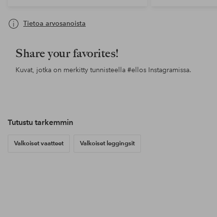
Tietoa arvosanoista
Share your favorites!
Kuvat, jotka on merkitty tunnisteella
#ellos
Instagramissa.
Julkaissut
pekroth
Tutustu tarkemmin
Valkoiset vaatteet
Valkoiset leggingsit