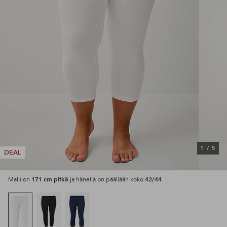
1
/
5
DEAL
171 cm pitkä
42/44
Malli on
ja hänellä on päällään koko