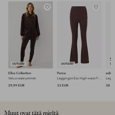
Lisää
Lisää
suosikkeihin
suosikkeihin
UUTUUS!
UUTUUS!
UU
Ellos Collection
Puma
adida
Veluurisäärystimet
Leggingsit Ess High-waist Flared Leggings
Leggi
29,99 EUR
33 EUR
38 E
Muut ovat tätä mieltä