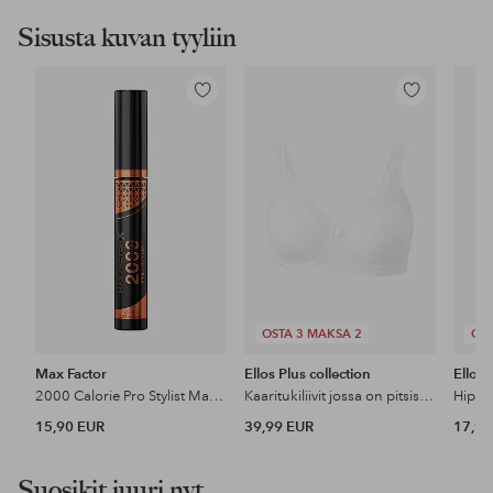
Sisusta kuvan tyyliin
Lisää
Lisää
suosikkeihin
suosikkeihin
OSTA 3 MAKSA 2
OST
Max Factor
Ellos Plus collection
Ellos 
2000 Calorie Pro Stylist Mascara
Kaaritukiliivit jossa on pitsisiä yksityiskohtia
15,90 EUR
39,99 EUR
17,99
Suosikit juuri nyt