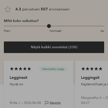
4.3
perustuen
507
arvosanaan
Miltä koko vaikuttaa?
Pieni
Normaali
Iso
Näytä kaikki arvostelut (230)
Vahvistettu ostaja
Legginssit
Leggingsit
Hyvät on
Käytännölliset ja
Margaretha A —
2
Riitta J —
2026-06-08
04-27
Raportoi