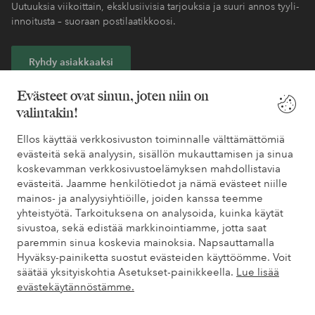
Uutuuksia viikoittain, eksklusiivisia tarjouksia ja suuri annos tyyli-
innoitusta – suoraan postilaatikkoosi.
Ryhdy asiakkaaksi
Evästeet ovat sinun, joten niin on
* Katso tarjouksen ehdot rekisteröitymisen yhteydessä
valintakin!
Ellos käyttää verkkosivuston toiminnalle välttämättömiä
Tarvitsetko apua?
evästeitä sekä analyysin, sisällön mukauttamisen ja sinua
koskevamman verkkosivustoelämyksen mahdollistavia
Löydät vastaukset useimmin kysyttyihin kysymyksiin usein
evästeitä. Jaamme henkilötiedot ja nämä evästeet niille
kysytyistä kysymyksistä. Löydät myös tietoa siitä, miten voit ottaa
mainos- ja analyysiyhtiöille, joiden kanssa teemme
meihin yhteyttä.
yhteistyötä. Tarkoituksena on analysoida, kuinka käytät
sivustoa, sekä edistää markkinointiamme, jotta saat
Asiakaspalvelu
Tilaukset
Maksutavat
Toim
paremmin sinua koskevia mainoksia. Napsauttamalla
Hyväksy-painiketta suostut evästeiden käyttöömme. Voit
säätää yksityiskohtia Asetukset-painikkeella.
Lue lisää
evästekäytännöstämme.
Omat sivut