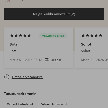
Näytä kaikki arvostelut (2)
Vahvistettu ostaja
Söta
Söliöt
Söta
Söliöt
Maria S —
2026-05-16
Maria S —
2026-0
Raportoi
Tietoa arvosanoista
Tutustu tarkemmin
Vihreät lautasliinat
Vihreät lautasliinat