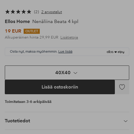
2
2 arvostelut
Ellos Home
Nenäliina Beata 4 kpl
19 EUR
OUTLET
Alkuperäinen hinta
29,99 EUR
Lisätietoja
Osta nyt, maksa myöhemmin.
Lue lisää
40X40
Lisää ostoskoriin
Lisää
suosikke
Toimitetaan 3-6 arkipäivää
Tuotetiedot