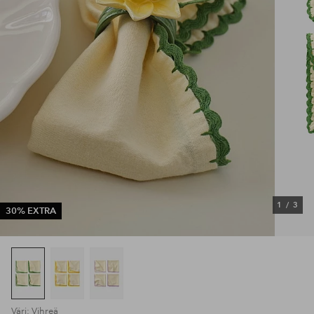
1
/
3
30% EXTRA
Väri: Vihreä