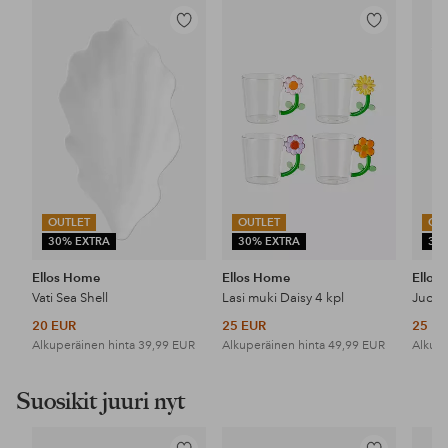
Lisää
Lisää
suosikkeihin
suosikkeihin
OUTLET
OUTLET
OU
30% EXTRA
30% EXTRA
30
Ellos Home
Ellos Home
Ellos
Vati Sea Shell
Lasi muki Daisy 4 kpl
Juoma
20 EUR
25 EUR
25 E
Alkuperäinen hinta
39,99 EUR
Alkuperäinen hinta
49,99 EUR
Alkupe
Suosikit juuri nyt