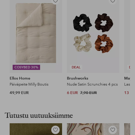
Lisää
Lisää
suosikkeihin
suosikkeihin
COSYBED 30%
DEAL
DE
Ellos Home
Brushworks
Maybe
Päiväpeite Milly Boutis
Nude Satin Scrunchies 4 pcs
49,99 EUR
6 EUR
7,90 EUR
13 E
Tutustu uutuuksiimme
Lisää
Lisää