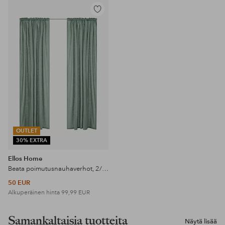
Lisää
suosikkeihin
OUTLET
30% EXTRA
Ellos Home
Beata poimutusnauhaverhot, 2/pakk.
50 EUR
Alkuperäinen hinta
99,99 EUR
Samankaltaisia tuotteita
Näytä lisää