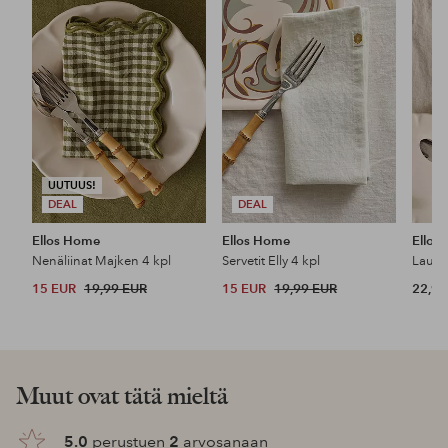
suosikkeihin
suosikkeihin
UUTUUS!
DEAL
DEAL
Ellos Home
Ellos Home
Ellos
Nenäliinat Majken 4 kpl
Servetit Elly 4 kpl
15 EUR
19,99 EUR
15 EUR
19,99 EUR
22,99
Muut ovat tätä mieltä
5.0
perustuen
2
arvosanaan