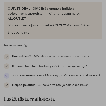
OUTLET DEAL - 30% lisäalennusta kaikista
poistomyyntituotteista. Ilmoita tarjousnumero:
ALLOUTLET
*Koskee tuotteita, joissa on merkintä OUTLET. Voimassa 11.8. asti.
Shoppaile nyt
Tuoteilmoitus
Uusi asiakas?
– 40% alennusta* kalleimmasta tuotteesta
Ilmainen toimitus
– Koskee yli 69 € normaalipaketteja*
Joustavat maksutavat
– Maksa nyt, myöhemmin tai maksa erissä
Helppo palautus
– 30 päivän vaihto- ja palautusoikeus*
Lisää tästä mallistosta