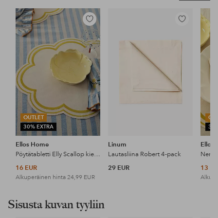
Lisää
Lisää
suosikkeihin
suosikkeihin
OUTLET
OU
30% EXTRA
30
Ellos Home
Linum
Ellos
Pöytätabletti Elly Scallop kierrätettyä puoli pellavaa 2 kpl
Lautasliina Robert 4-pack
16 EUR
29 EUR
13 E
Alkuperäinen hinta
24,99 EUR
Alkupe
Sisusta kuvan tyyliin