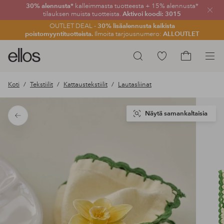
30% alennusta*
kalleimmasta tuotteesta + 15% alennusta*
Sulje
tilauksen muista tuotteista.
Aktivoi koodi: 3015
OUTLET DEAL -
30% lisäalennusta kaikista
poistomyyntituotteista.
Ilmoita tarjousnumero:
ALLOUTLET
Ellos-
Siirry
Hae
logo
merkittyihin
Siirry
–
suosikkituotteisiin
ostoskoriin
Koti
Tekstiilit
Kattaustekstiilit
Lautasliinat
siirry
aloitussivulle
Näytä samankaltaisia
Takaisin