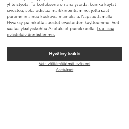
yhteistyötä. Tarkoituksena on analysoida, kuinka käytät
Asiakaspalvelu
Tilaukset
Maksutavat
Toim
sivustoa, sekä edistää markkinointiamme, jotta saat
paremmin sinua koskevia mainoksia. Napsauttamalla
Hyväksy-painiketta suostut evästeiden käyttöömme. Voit
säätää yksityiskohtia Asetukset-painikkeella.
Lue lisää
Omat sivut
evästekäytännöstämme.
Tietoa Elloksesta
Hyväksy kaikki
Palvelumme
Vain välttämättömät evästeet
Avaa
Asetukset
chat-
Ehdot
laati
Ystävät
Turvalliset maksut – maksa nyt tai erissä
Haluatko tietää
lisää maksuvaihtoehdoistamme
?