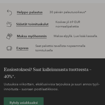
Helppo palautus
30 päivän palautusoikeus*
Koskee yli 69 EUR
Säästät toimituskulut
normaalipakettia
Maksa myöhemmin
Maksa elpyllä. Lue lisää kassalla.
Saat pakettisi tavallista nopeammalla
Express
toimituksella
Ensiostoksesi? Saat kalleimmasta tuotteesta –
40%*.
Uutuuksia viikoittain, eksklusiivisia tarjouksia ja suuri annos tyyli-
innoitusta – suoraan postilaatikkoosi.
Ryhdy asiakkaaksi