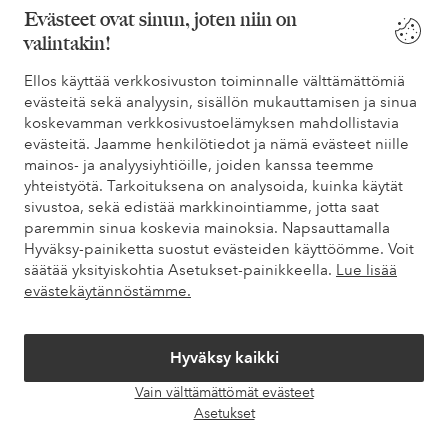
Evästeet ovat sinun, joten niin on
valintakin!
Ehdot
Ellos käyttää verkkosivuston toiminnalle välttämättömiä
Ystävät
evästeitä sekä analyysin, sisällön mukauttamisen ja sinua
koskevamman verkkosivustoelämyksen mahdollistavia
evästeitä. Jaamme henkilötiedot ja nämä evästeet niille
mainos- ja analyysiyhtiöille, joiden kanssa teemme
yhteistyötä. Tarkoituksena on analysoida, kuinka käytät
Turvalliset maksut – maksa nyt tai erissä
sivustoa, sekä edistää markkinointiamme, jotta saat
Haluatko tietää
lisää maksuvaihtoehdoistamme
?
paremmin sinua koskevia mainoksia. Napsauttamalla
Hyväksy-painiketta suostut evästeiden käyttöömme. Voit
elpy
elpy
säätää yksityiskohtia Asetukset-painikkeella.
Lue lisää
evästekäytännöstämme.
Suomi - Valitse maa
Hyväksy kaikki
Vain välttämättömät evästeet
Avaa
Facebook
Instagram
Pinterest
Youtube
Asetukset
chat-