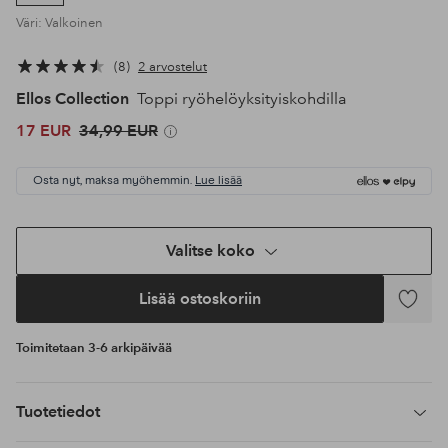
Väri: Valkoinen
8
2 arvostelut
Ellos Collection
Toppi ryöhelöyksityiskohdilla
17 EUR
34,99 EUR
Osta nyt, maksa myöhemmin.
Lue lisää
Valitse koko
Lisää ostoskoriin
Lisää
suosikke
Toimitetaan 3-6 arkipäivää
Tuotetiedot