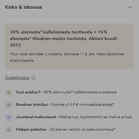
Koko & Istuvuus
30% alennusta* kalleimmasta tuotteesta + 15%
alennusta* tilauksen muista tuotteista. Aktivoi koodi:
3015
*Kun ostat vähintään 2 tuotetta. Voimassa 11.8. asti. Katso täydelliset
ehdot kassalla.
Tuoteilmoitus
Uusi asiakas?
– 40% alennusta* kalleimmasta tuotteesta
Ilmainen toimitus
– Koskee yli 69 € normaalipaketteja*
Joustavat maksutavat
– Maksa nyt, myöhemmin tai maksa erissä
Helppo palautus
– 30 päivän vaihto- ja palautusoikeus*