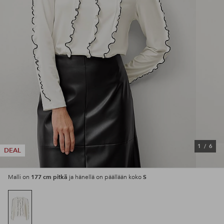
1
/
6
DEAL
177 cm pitkä
S
Malli on
ja hänellä on päällään koko