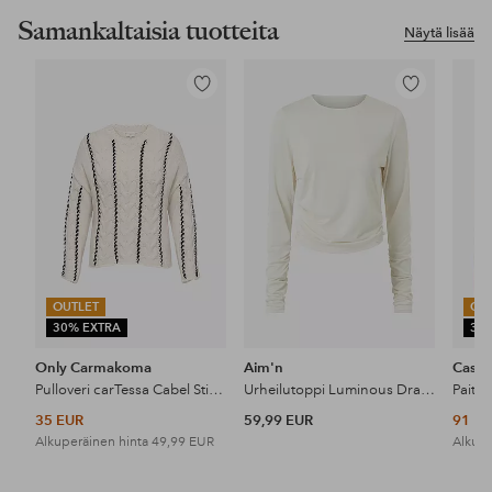
Samankaltaisia tuotteita
Näytä lisää
Lisää
Lisää
suosikkeihin
suosikkeihin
OUTLET
OU
30% EXTRA
30
Only Carmakoma
Aim'n
Casall
Pulloveri carTessa Cabel Stitch LS O-neck
Urheilutoppi Luminous Draped Long Sleeve
35 EUR
59,99 EUR
91 E
Alkuperäinen hinta
49,99 EUR
Alkupe