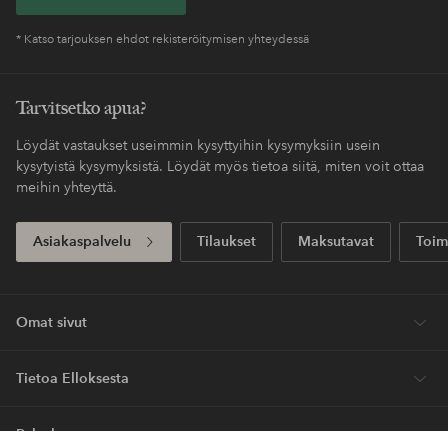
* Katso tarjouksen ehdot rekisteröitymisen yhteydessä
Tarvitsetko apua?
Löydät vastaukset useimmin kysyttyihin kysymyksiin usein
kysytyistä kysymyksistä. Löydät myös tietoa siitä, miten voit ottaa
meihin yhteyttä.
Asiakaspalvelu
Tilaukset
Maksutavat
Toim
Omat sivut
Tietoa Elloksesta
Palvelumme