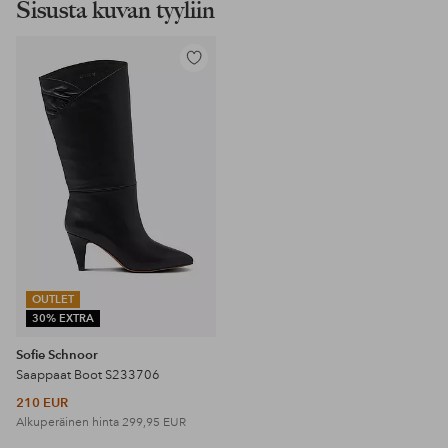
Sisusta kuvan tyyliin
Lisää
suosikkeihin
OUTLET
30% EXTRA
Sofie Schnoor
Saappaat Boot S233706
210 EUR
Alkuperäinen hinta
299,95 EUR