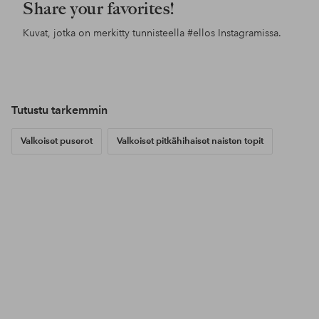
Share your favorites!
Kuvat, jotka on merkitty tunnisteella
#ellos
Instagramissa.
Julkaissut
ellosofficial
Julkaissut
ellosofficial
Jul
jgo
Tutustu tarkemmin
Valkoiset puserot
Valkoiset pitkähihaiset naisten topit