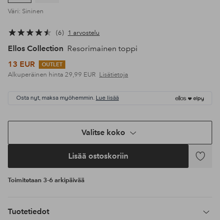
Väri: Sininen
6
1 arvostelu
Ellos Collection
Resorimainen toppi
13 EUR
OUTLET
Alkuperäinen hinta
29,99 EUR
Lisätietoja
Osta nyt, maksa myöhemmin.
Lue lisää
Valitse koko
Lisää ostoskoriin
Lisää
suosikke
Toimitetaan 3-6 arkipäivää
Tuotetiedot