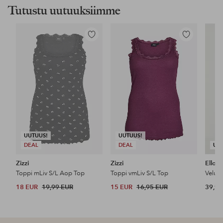
Tutustu uutuuksiimme
Lisää
Lisää
suosikkeihin
suosikkeihin
UUTUUS!
UUTUUS!
DEAL
DEAL
UU
Zizzi
Zizzi
Ellos 
Toppi mLiv S/L Aop Top
Toppi vmLiv S/L Top
Veluu
18 EUR
19,99 EUR
15 EUR
16,95 EUR
39,99