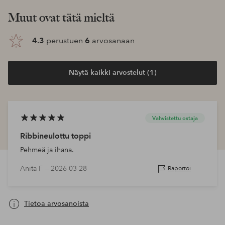
Muut ovat tätä mieltä
4.3
perustuen
6
arvosanaan
Näytä kaikki arvostelut (1)
Vahvistettu ostaja
Ribbineulottu toppi
Pehmeä ja ihana.
Anita F —
2026-03-28
Raportoi
Tietoa arvosanoista