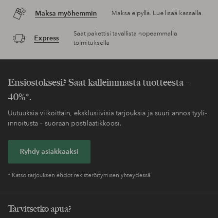
Maksa myöhemmin
Maksa elpyllä. Lue lisää kassalla.
Saat pakettisi tavallista nopeammalla
Express
toimituksella
Ensiostoksesi? Saat kalleimmasta tuotteesta –
40%*.
Uutuuksia viikoittain, eksklusiivisia tarjouksia ja suuri annos tyyli-
innoitusta – suoraan postilaatikkoosi.
Ryhdy asiakkaaksi
* Katso tarjouksen ehdot rekisteröitymisen yhteydessä
Tarvitsetko apua?