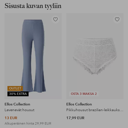
Sisusta kuvan tyyliin
Lisää
Lisää
suosikkeihin
suosikke
OUTLET
30% EXTRA
OSTA 3 MAKSA 2
Ellos Collection
Ellos Collection
Levenevät housut
Pikkuhousut brazilian-leikkauksella
13 EUR
17,99 EUR
Alkuperäinen hinta
29,99 EUR