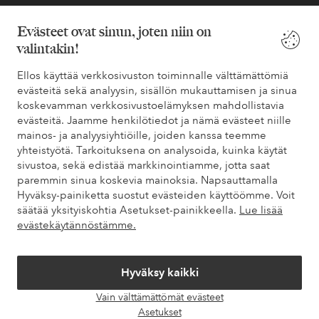
Löydät vastaukset useimmin kysyttyihin kysymyksiin usein
kysytyistä kysymyksistä. Löydät myös tietoa siitä, miten voit ottaa
Evästeet ovat sinun, joten niin on
meihin yhteyttä.
valintakin!
Ellos käyttää verkkosivuston toiminnalle välttämättömiä
Asiakaspalvelu
Tilaukset
Maksutavat
Toim
evästeitä sekä analyysin, sisällön mukauttamisen ja sinua
koskevamman verkkosivustoelämyksen mahdollistavia
evästeitä. Jaamme henkilötiedot ja nämä evästeet niille
mainos- ja analyysiyhtiöille, joiden kanssa teemme
Omat sivut
yhteistyötä. Tarkoituksena on analysoida, kuinka käytät
sivustoa, sekä edistää markkinointiamme, jotta saat
Tietoa Elloksesta
paremmin sinua koskevia mainoksia. Napsauttamalla
Hyväksy-painiketta suostut evästeiden käyttöömme. Voit
säätää yksityiskohtia Asetukset-painikkeella.
Lue lisää
Palvelumme
evästekäytännöstämme.
Ehdot
Hyväksy kaikki
Vain välttämättömät evästeet
Ystävät
Avaa
Asetukset