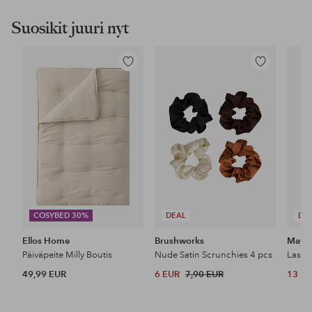
Suosikit juuri nyt
Lisää
Lisää
suosikkeihin
suosikkeihin
COSYBED 30%
DEAL
DE
Ellos Home
Brushworks
Maybe
Päiväpeite Milly Boutis
Nude Satin Scrunchies 4 pcs
49,99 EUR
6 EUR
7,90 EUR
13 E