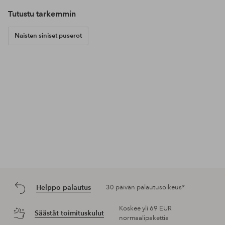
Tutustu tarkemmin
Naisten siniset puserot
Helppo palautus
30 päivän palautusoikeus*
Koskee yli 69 EUR
Säästät toimituskulut
normaalipakettia