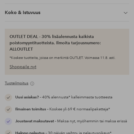
Koko & Istuvuus
OUTLET DEAL - 30% lisäalennusta kaikista
poistomyyntituotteista. Ilmoita tarjousnumero:
ALLOUTLET
*Koskee tuotteita, joissa on merkintä OUTLET. Voimassa 11.8. asti.
Shoppaile nyt
Tuoteilmoitus
Uusi asiakas?
– 40% alennusta* kalleimmasta tuotteesta
Ilmainen toimitus
– Koskee yli 69 € normaalipaketteja*
Joustavat maksutavat
– Maksa nyt, myöhemmin tai maksa erissä
Helppo palautus
– 30 päivän vaihto- ja palautusoikeus*