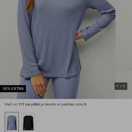
1
/
5
30% EXTRA
177 cm pitkä
S
Malli on
ja hänellä on päällään koko