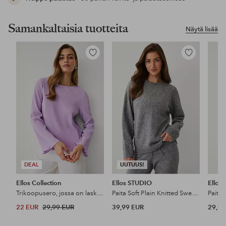
Samankaltaisia tuotteita
Näytä lisää
Lisää
Lisää
suosikkeihin
suosikkeihin
DEAL
UUTUUS!
Ellos Collection
Ellos STUDIO
Ellos 
Trikoopusero, jossa on laskoksia
Paita Soft Plain Knitted Sweater LS
Paita 
22 EUR
29,99 EUR
39,99 EUR
29,99