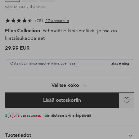
Väri: Musta kukallinen
75
27 arvostelut
Ellos Collection
Pehmeät bikinirintaliivit, joissa on
kietaisukappaleet
29,99 EUR
Osta nyt, maksa myöhemmin.
Lue lisää
Valitse koko
Lisää ostoskoriin
Lisää
suosikke
3 jäljellä varastossa.
Toimitetaan 3-6 arkipäivää
Tuotetiedot