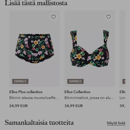
Lisää tästä mallistosta
Lisää
Lisää
suosikkeihin
suosikkeihin
SWIM25
SWIM25
SW
Ellos Plus collection
Ellos Collection
Ellos 
Bikinin alaosa muotoilueffektillä
Bikinirintaliivit, joissa on aluskehys
24,99 EUR
34,99 EUR
39,99
Samankaltaisia tuotteita
Näytä lisää