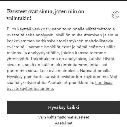
* Katso tarjouksen ehdot rekisteröitymisen yhteydessä
Evästeet ovat sinun, joten niin on
valintakin!
Tarvitsetko apua?
Ellos käyttää verkkosivuston toiminnalle välttämättömiä
evästeitä sekä analyysin, sisällön mukauttamisen ja sinua
Löydät vastaukset useimmin kysyttyihin kysymyksiin usein
koskevamman verkkosivustoelämyksen mahdollistavia
kysytyistä kysymyksistä. Löydät myös tietoa siitä, miten voit ottaa
evästeitä. Jaamme henkilötiedot ja nämä evästeet niille
meihin yhteyttä.
mainos- ja analyysiyhtiöille, joiden kanssa teemme
yhteistyötä. Tarkoituksena on analysoida, kuinka käytät
Asiakaspalvelu
Tilaukset
Maksutavat
Toim
sivustoa, sekä edistää markkinointiamme, jotta saat
paremmin sinua koskevia mainoksia. Napsauttamalla
Hyväksy-painiketta suostut evästeiden käyttöömme. Voit
säätää yksityiskohtia Asetukset-painikkeella.
Lue lisää
Omat sivut
evästekäytännöstämme.
Tietoa Elloksesta
Hyväksy kaikki
Vain välttämättömät evästeet
Palvelumme
Avaa
Asetukset
chat-