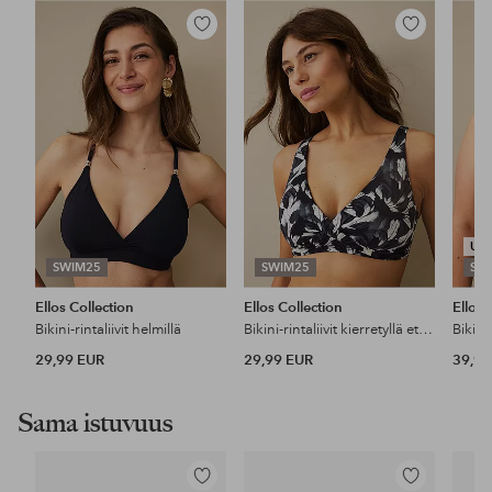
Lisää
Lisää
suosikkeihin
suosikkeihin
UU
SWIM25
SWIM25
SW
Ellos Collection
Ellos Collection
Ellos 
Bikini-rintaliivit helmillä
Bikini-rintaliivit kierretyllä etuosalla
29,99 EUR
29,99 EUR
39,99
Sama istuvuus
Lisää
Lisää