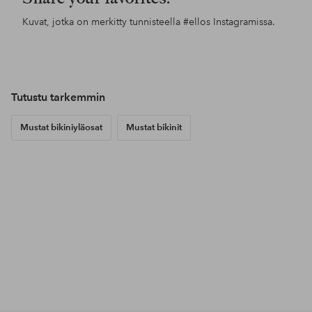
Kuvat, jotka on merkitty tunnisteella
#ellos
Instagramissa.
Julkaissut
ellosofficial
Julkaissut
ellosofficial
Jul
ello
Tutustu tarkemmin
Mustat bikiniyläosat
Mustat bikinit