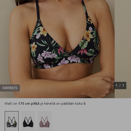
1
/
7
SWIM25
175 cm pitkä
S
Malli on
ja hänellä on päällään koko