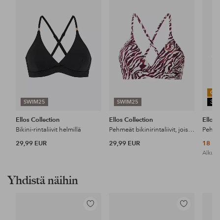
suosikkeihin
suosikkeihin
OU
SWIM25
SWIM25
30
Ellos Collection
Ellos Collection
Ellos 
Bikini-rintaliivit helmillä
Pehmeät bikinirintaliivit, joissa on kietaisukappaleet
29,99 EUR
29,99 EUR
18 E
Alkupe
Yhdistä näihin
Lisää
Lisää
suosikkeihin
suosikkeihin