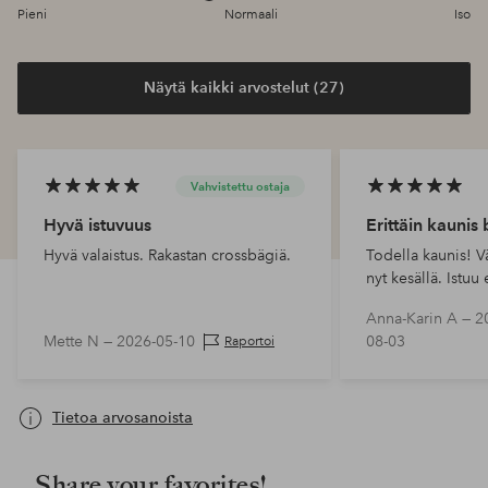
Pieni
Normaali
Iso
Näytä kaikki arvostelut (27)
Vahvistettu ostaja
Hyvä istuvuus
Erittäin kaunis 
Hyvä valaistus. Rakastan crossbägiä.
Todella kaunis! V
nyt kesällä. Istuu 
erittäin mukava.
Anna-Karin A —
2
Mette N —
2026-05-10
08-03
Raportoi
Tietoa arvosanoista
Share your favorites!