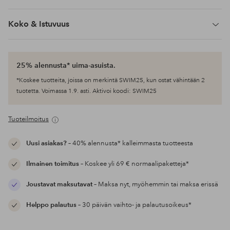
Koko & Istuvuus
25% alennusta* uima-asuista.
*Koskee tuotteita, joissa on merkintä SWIM25, kun ostat vähintään 2
tuotetta. Voimassa 1.9. asti. Aktivoi koodi: SWIM25
Tuoteilmoitus
Uusi asiakas?
– 40% alennusta* kalleimmasta tuotteesta
Ilmainen toimitus
– Koskee yli 69 € normaalipaketteja*
Joustavat maksutavat
– Maksa nyt, myöhemmin tai maksa erissä
Helppo palautus
– 30 päivän vaihto- ja palautusoikeus*