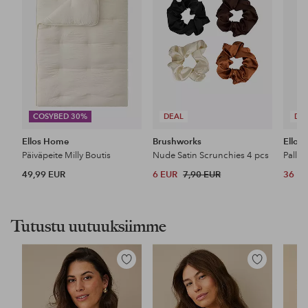
COSYBED 30%
DEAL
DE
Ellos Home
Brushworks
Ellos 
Päiväpeite Milly Boutis
Nude Satin Scrunchies 4 pcs
49,99 EUR
6 EUR
7,90 EUR
36 E
Tutustu uutuuksiimme
Lisää
Lisää
suosikkeihin
suosikkeihin