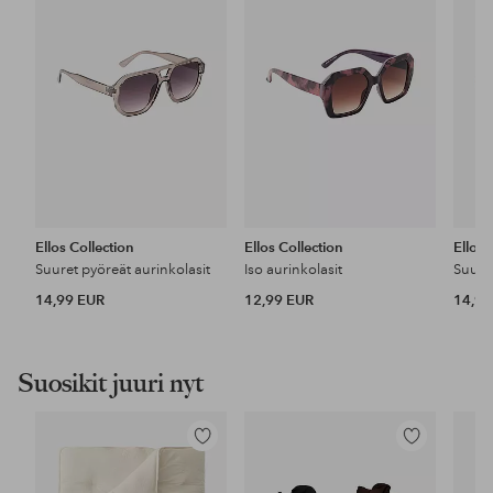
Ellos Collection
Ellos Collection
Ellos 
Suuret pyöreät aurinkolasit
Iso aurinkolasit
Suuret
14,99 EUR
12,99 EUR
14,99
Suosikit juuri nyt
Lisää
Lisää
suosikkeihin
suosikkeihin