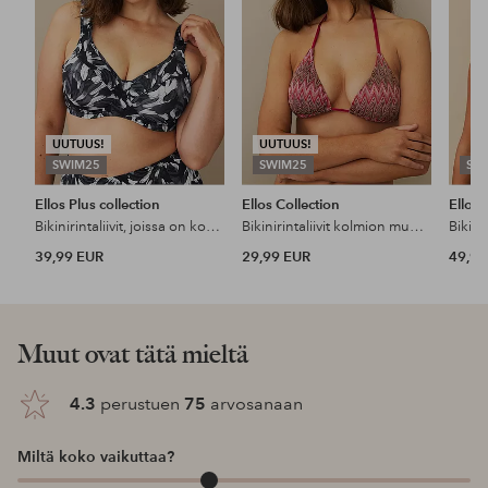
UUTUUS!
UUTUUS!
SWIM25
SWIM25
SW
Ellos Plus collection
Ellos Collection
Ellos 
Bikinirintaliivit, joissa on kohokappaleet
Bikinirintaliivit kolmion muotoisilla kupeilla
Bikini-
39,99 EUR
29,99 EUR
49,99
Muut ovat tätä mieltä
4.3
perustuen
75
arvosanaan
Miltä koko vaikuttaa?