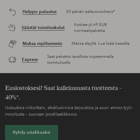
Helppo palautus
30 päivän palautusoikeus*
Koskee yli 69 EUR
Säästät toimituskulut
normaalipakettia
Maksa myöhemmin
Maksa elpyllä. Lue lisää kassalla.
Saat pakettisi tavallista nopeammalla
Express
toimituksella
Ensiostoksesi? Saat kalleimmasta tuotteesta –
40%*.
Uutuuksia viikoittain, eksklusiivisia tarjouksia ja suuri annos tyyli-
innoitusta – suoraan postilaatikkoosi.
Ryhdy asiakkaaksi