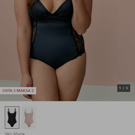
1
/
5
OSTA 3 MAKSA 2
Väri: Musta