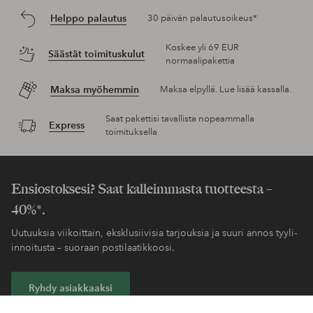
Helppo palautus
30 päivän palautusoikeus*
Koskee yli 69 EUR
Säästät toimituskulut
normaalipakettia
Maksa myöhemmin
Maksa elpyllä. Lue lisää kassalla.
Saat pakettisi tavallista nopeammalla
Express
toimituksella
Ensiostoksesi? Saat kalleimmasta tuotteesta –
40%*.
Uutuuksia viikoittain, eksklusiivisia tarjouksia ja suuri annos tyyli-
innoitusta – suoraan postilaatikkoosi.
Ryhdy asiakkaaksi