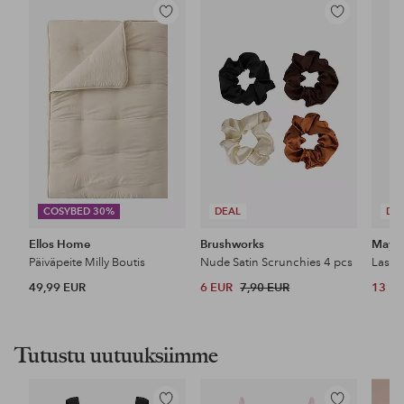
Lisää
Lisää
suosikkeihin
suosikkeihin
COSYBED 30%
DEAL
DE
Ellos Home
Brushworks
Maybe
Päiväpeite Milly Boutis
Nude Satin Scrunchies 4 pcs
49,99 EUR
6 EUR
7,90 EUR
13 E
Tutustu uutuuksiimme