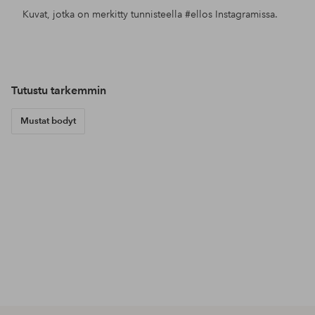
Kuvat, jotka on merkitty tunnisteella
#ellos
Instagramissa.
Julkaissut
ellosofficial
Julkaissut
ellosofficial
Jul
ello
Tutustu tarkemmin
Mustat bodyt