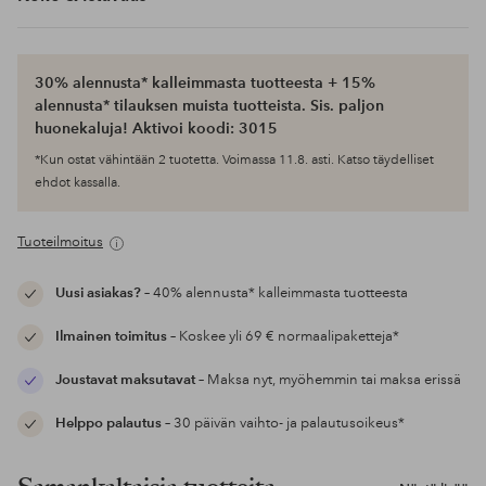
30% alennusta* kalleimmasta tuotteesta + 15%
alennusta* tilauksen muista tuotteista. Sis. paljon
huonekaluja! Aktivoi koodi: 3015
*Kun ostat vähintään 2 tuotetta. Voimassa 11.8. asti. Katso täydelliset
ehdot kassalla.
Tuoteilmoitus
Uusi asiakas?
– 40% alennusta* kalleimmasta tuotteesta
Ilmainen toimitus
– Koskee yli 69 € normaalipaketteja*
Joustavat maksutavat
– Maksa nyt, myöhemmin tai maksa erissä
Helppo palautus
– 30 päivän vaihto- ja palautusoikeus*