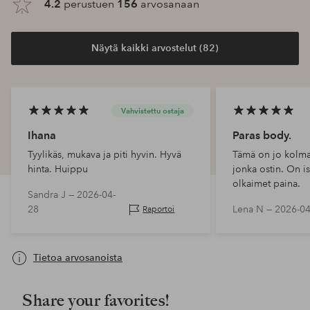
4.2
perustuen
156
arvosanaan
Näytä kaikki arvostelut (82)
Vahvistettu ostaja
Ihana
Paras body.
Tyylikäs, mukava ja piti hyvin. Hyvä
Tämä on jo kolma
hinta. Huippu
jonka ostin. On is
olkaimet paina.
Sandra J —
2026-04-
28
Lena N —
2026-04
Raportoi
Tietoa arvosanoista
Share your favorites!