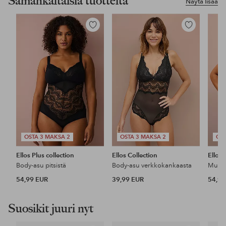
Samankaltaisia tuotteita
Näytä lisää
Lisää
Lisää
suosikkeihin
suosikkeihin
OSTA 3 MAKSA 2
OSTA 3 MAKSA 2
OST
Ellos Plus collection
Ellos Collection
Ellos 
Body-asu pitsistä
Body-asu verkkokankaasta
54,99 EUR
39,99 EUR
54,99
Suosikit juuri nyt