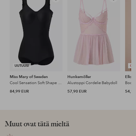
Lisää
Lisää
suosikkeihin
suosikkeihin
UUTUUS!
OST
Miss Mary of Sweden
Hunkemöller
Ellos 
Cool Sensation Soft Shape Body
Alustoppi Cordelie Babydoll
Body-a
84,99 EUR
57,90 EUR
54,99
Muut ovat tätä mieltä