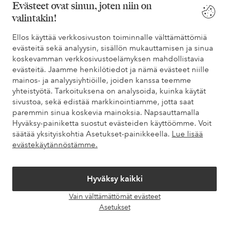
Evästeet ovat sinun, joten niin on
* Katso tarjouksen ehdot rekisteröitymisen yhteydessä
valintakin!
Ellos käyttää verkkosivuston toiminnalle välttämättömiä
Tarvitsetko apua?
evästeitä sekä analyysin, sisällön mukauttamisen ja sinua
koskevamman verkkosivustoelämyksen mahdollistavia
Löydät vastaukset useimmin kysyttyihin kysymyksiin usein
evästeitä. Jaamme henkilötiedot ja nämä evästeet niille
kysytyistä kysymyksistä. Löydät myös tietoa siitä, miten voit ottaa
mainos- ja analyysiyhtiöille, joiden kanssa teemme
meihin yhteyttä.
yhteistyötä. Tarkoituksena on analysoida, kuinka käytät
sivustoa, sekä edistää markkinointiamme, jotta saat
Asiakaspalvelu
Tilaukset
Maksutavat
Toim
paremmin sinua koskevia mainoksia. Napsauttamalla
Hyväksy-painiketta suostut evästeiden käyttöömme. Voit
säätää yksityiskohtia Asetukset-painikkeella.
Lue lisää
evästekäytännöstämme.
Omat sivut
Hyväksy kaikki
Tietoa Elloksesta
Vain välttämättömät evästeet
Avaa
Asetukset
Palvelumme
chat-
laati