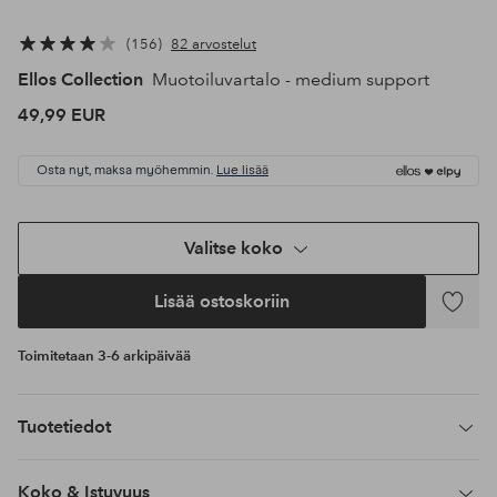
156
82 arvostelut
Ellos Collection
Muotoiluvartalo - medium support
49,99 EUR
Osta nyt, maksa myöhemmin.
Lue lisää
Valitse koko
Lisää ostoskoriin
Lisää
suosikke
Toimitetaan 3-6 arkipäivää
Tuotetiedot
Koko & Istuvuus