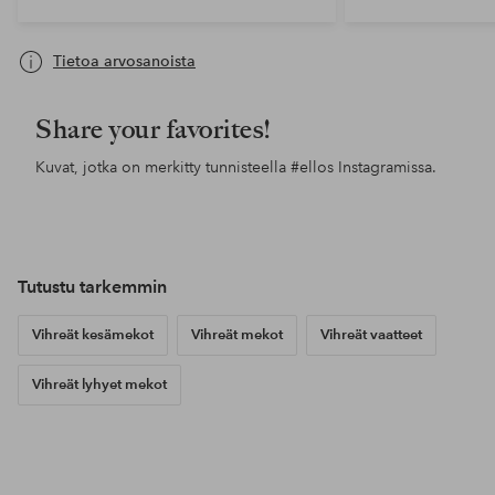
Tietoa arvosanoista
Share your favorites!
Kuvat, jotka on merkitty tunnisteella
#ellos
Instagramissa.
Julkaissut
ellosofficial
Julkaissut
annamhanssonamh
Jul
cas
Tutustu tarkemmin
Vihreät kesämekot
Vihreät mekot
Vihreät vaatteet
Vihreät lyhyet mekot