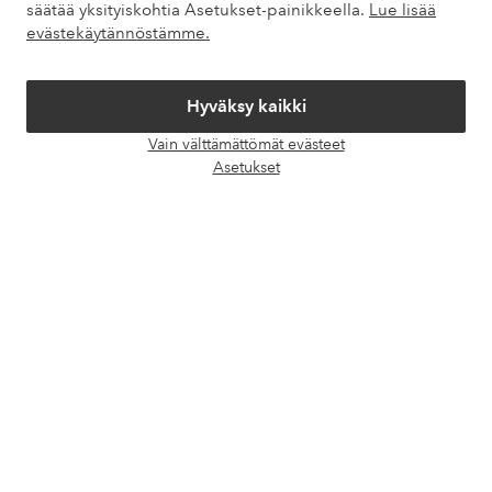
säätää yksityiskohtia Asetukset-painikkeella.
Lue lisää
Omat sivut
evästekäytännöstämme.
Tietoa Elloksesta
Hyväksy kaikki
Vain välttämättömät evästeet
Palvelumme
Avaa
Asetukset
chat-
laati
Ehdot
Ystävät
Turvalliset maksut – maksa nyt tai erissä
Haluatko tietää
lisää maksuvaihtoehdoistamme
?
elpy
elpy