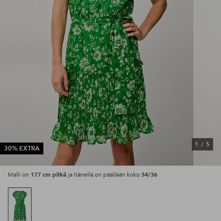
1
/
5
30% EXTRA
177 cm pitkä
34/36
Malli on
ja hänellä on päällään koko