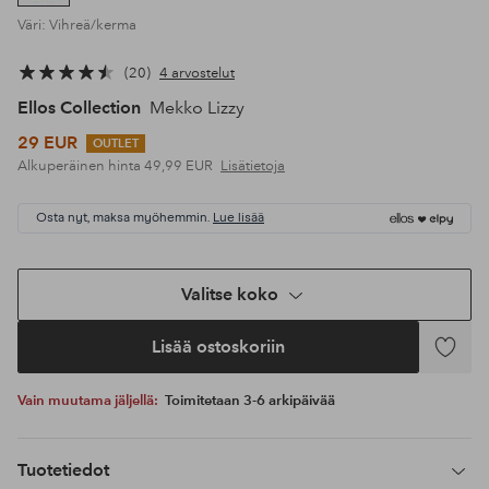
Väri: Vihreä/kerma
20
4 arvostelut
Ellos Collection
Mekko Lizzy
29 EUR
OUTLET
Alkuperäinen hinta
49,99 EUR
Lisätietoja
Osta nyt, maksa myöhemmin.
Lue lisää
Valitse koko
Lisää ostoskoriin
Lisää
suosikke
Vain muutama jäljellä:
Toimitetaan 3-6 arkipäivää
Tuotetiedot