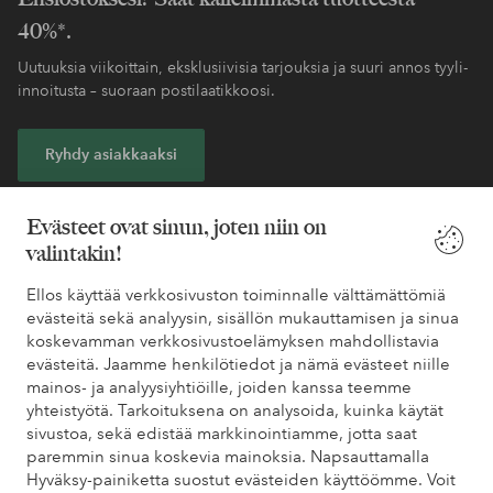
40%*.
Uutuuksia viikoittain, eksklusiivisia tarjouksia ja suuri annos tyyli-
innoitusta – suoraan postilaatikkoosi.
Ryhdy asiakkaaksi
* Katso tarjouksen ehdot rekisteröitymisen yhteydessä
Evästeet ovat sinun, joten niin on
valintakin!
Tarvitsetko apua?
Ellos käyttää verkkosivuston toiminnalle välttämättömiä
evästeitä sekä analyysin, sisällön mukauttamisen ja sinua
Löydät vastaukset useimmin kysyttyihin kysymyksiin usein
koskevamman verkkosivustoelämyksen mahdollistavia
kysytyistä kysymyksistä. Löydät myös tietoa siitä, miten voit ottaa
evästeitä. Jaamme henkilötiedot ja nämä evästeet niille
meihin yhteyttä.
mainos- ja analyysiyhtiöille, joiden kanssa teemme
yhteistyötä. Tarkoituksena on analysoida, kuinka käytät
Asiakaspalvelu
Tilaukset
Maksutavat
Toim
sivustoa, sekä edistää markkinointiamme, jotta saat
paremmin sinua koskevia mainoksia. Napsauttamalla
Hyväksy-painiketta suostut evästeiden käyttöömme. Voit