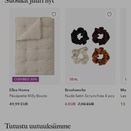
Suosikit juuri nyt
Lisää
Lisää
suosikkeihin
suosikkeihin
COSYBED 30%
DEAL
DE
Ellos Home
Brushworks
Maybe
Päiväpeite Milly Boutis
Nude Satin Scrunchies 4 pcs
49,99 EUR
6 EUR
7,90 EUR
13 E
Tutustu uutuuksiimme