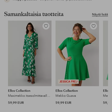
Samankaltaisia tuotteita
Näytä lisää
Lisää
Lisää
suosikkeihin
suosikkeihin
JESSICA FREJ
Ellos Collection
Ellos Collection
Ellos 
Maximekko itsesolmittavalla vyöllä
Mekko Guava
Mekko
59,99 EUR
59,99 EUR
59,99