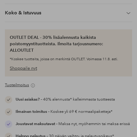
Koko & Istuvuus
OUTLET DEAL - 30% lisäalennusta kaikista
poistomyyntituotteista. Ilmoita tarjousnumero:
ALLOUTLET
*Koskee tuotteita, joissa on merkintä OUTLET. Voimassa 11.8. asti.
Shoppaile nyt
Tuoteilmoitus
Uusi asiakas?
– 40% alennusta* kalleimmasta tuotteesta
Ilmainen toimitus
– Koskee yli 69 € normaalipaketteja*
Joustavat maksutavat
– Maksa nyt, myöhemmin tai maksa erissä
Helppo palautus
– 30 päivän vaihto- ja palautusoikeus*