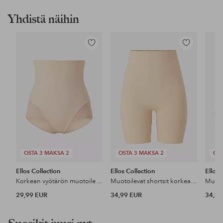
Yhdistä näihin
Lisää
Lisää
suosikkeihin
suosikkeihin
OSTA 3 MAKSA 2
OSTA 3 MAKSA 2
OST
Ellos Collection
Ellos Collection
Ellos 
Korkean vyötärön muotoilevat pikkuhousut - keskituki
Muotoilevat shortsit korkealla vyötäröllä - medium support
29,99 EUR
34,99 EUR
34,99