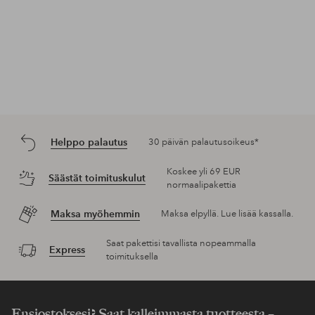
Helppo palautus
30 päivän palautusoikeus*
Koskee yli 69 EUR
Säästät toimituskulut
normaalipakettia
Maksa myöhemmin
Maksa elpyllä. Lue lisää kassalla.
Saat pakettisi tavallista nopeammalla
Express
toimituksella
Ensiostoksesi? Saat kalleimmasta tuotteesta –