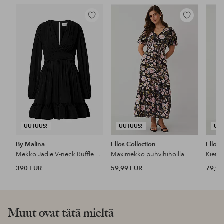
Lisää
Lisää
suosikkeihin
suosikkeihin
UUTUUS!
UUTUUS!
UU
By Malina
Ellos Collection
Ellos 
Mekko Jadie V-neck Ruffled Mini
Maximekko puhvihihoilla
Kieta
390 EUR
59,99 EUR
79,99
Muut ovat tätä mieltä