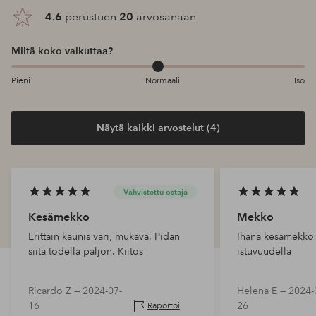
4.6
perustuen
20
arvosanaan
Miltä koko vaikuttaa?
Pieni
Normaali
Iso
Näytä kaikki arvostelut (4)
Vahvistettu ostaja
Kesämekko
Mekko
Erittäin kaunis väri, mukava. Pidän
Ihana kesämekko t
siitä todella paljon. Kiitos
istuvuudella
Ricardo Z —
2024-07-
Helena E —
2024-
16
26
Raportoi