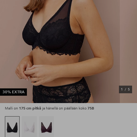
1
/
5
30% EXTRA
175 cm pitkä
75B
Malli on
ja hänellä on päällään koko