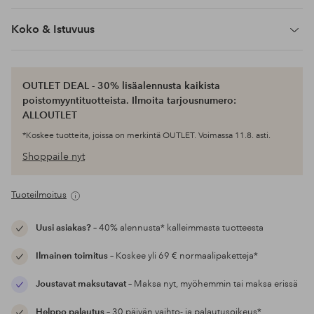
Koko & Istuvuus
OUTLET DEAL - 30% lisäalennusta kaikista
poistomyyntituotteista. Ilmoita tarjousnumero:
ALLOUTLET
*Koskee tuotteita, joissa on merkintä OUTLET. Voimassa 11.8. asti.
Shoppaile nyt
Tuoteilmoitus
Uusi asiakas?
– 40% alennusta* kalleimmasta tuotteesta
Ilmainen toimitus
– Koskee yli 69 € normaalipaketteja*
Joustavat maksutavat
– Maksa nyt, myöhemmin tai maksa erissä
Helppo palautus
– 30 päivän vaihto- ja palautusoikeus*