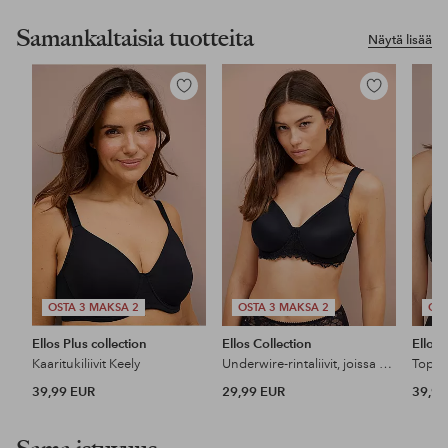
Samankaltaisia tuotteita
Näytä lisää
Lisää
Lisää
suosikkeihin
suosikkeihin
OSTA 3 MAKSA 2
OSTA 3 MAKSA 2
OST
Ellos Plus collection
Ellos Collection
Ellos 
Kaaritukiliivit Keely
Underwire-rintaliivit, joissa on pitsinen yksityiskohta
39,99 EUR
29,99 EUR
39,99