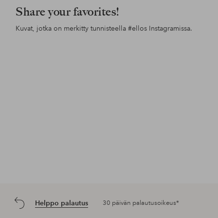
Share your favorites!
Kuvat, jotka on merkitty tunnisteella
#ellos
Instagramissa.
Julkaissut
ellosofficial
Julkaissut
ellosofficial
Jul
ine
Helppo palautus
30 päivän palautusoikeus*