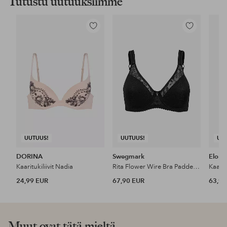
Tutustu uutuuksiimme
Lisää
Lisää
suosikkeihin
suosikkeihin
UUTUUS!
UUTUUS!
UU
DORINA
Swegmark
Elomi
Kaaritukiliivit Nadia
Rita Flower Wire Bra Padded Cups
Kaarit
24,99 EUR
67,90 EUR
63,95
Muut ovat tätä mieltä