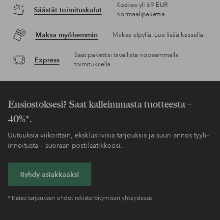
Koskee yli 69 EUR
Säästät toimituskulut
normaalipakettia
Maksa myöhemmin
Maksa elpyllä. Lue lisää kassalla.
Saat pakettisi tavallista nopeammalla
Express
toimituksella
Ensiostoksesi? Saat kalleimmasta tuotteesta –
40%*.
Uutuuksia viikoittain, eksklusiivisia tarjouksia ja suuri annos tyyli-
innoitusta – suoraan postilaatikkoosi.
Ryhdy asiakkaaksi
* Katso tarjouksen ehdot rekisteröitymisen yhteydessä