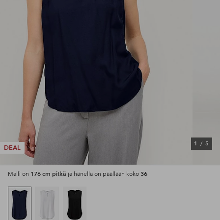
1
/
5
DEAL
176 cm pitkä
36
Malli on
ja hänellä on päällään koko