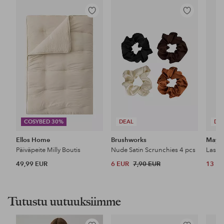
Lisää
Lisää
suosikkeihin
suosikkeihin
COSYBED 30%
DEAL
DE
Ellos Home
Brushworks
Maybe
Päiväpeite Milly Boutis
Nude Satin Scrunchies 4 pcs
49,99 EUR
6 EUR
7,90 EUR
13 E
Tutustu uutuuksiimme