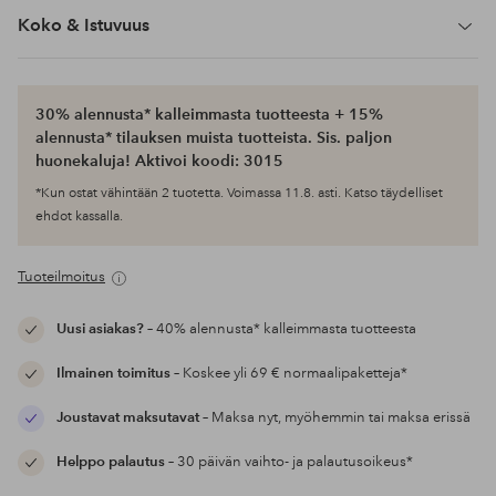
Koko & Istuvuus
30% alennusta* kalleimmasta tuotteesta + 15%
alennusta* tilauksen muista tuotteista. Sis. paljon
huonekaluja! Aktivoi koodi: 3015
*Kun ostat vähintään 2 tuotetta. Voimassa 11.8. asti. Katso täydelliset
ehdot kassalla.
Tuoteilmoitus
Uusi asiakas?
– 40% alennusta* kalleimmasta tuotteesta
Ilmainen toimitus
– Koskee yli 69 € normaalipaketteja*
Joustavat maksutavat
– Maksa nyt, myöhemmin tai maksa erissä
Helppo palautus
– 30 päivän vaihto- ja palautusoikeus*