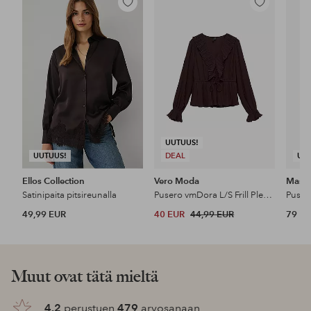
Lisää
Lisää
suosikkeihin
suosikkeihin
UUTUUS!
UUTUUS!
DEAL
UU
Ellos Collection
Vero Moda
Masai
Satinipaita pitsireunalla
Pusero vmDora L/S Frill Pleat Top
Puser
49,99 EUR
40 EUR
44,99 EUR
79 E
Muut ovat tätä mieltä
4.2
perustuen
479
arvosanaan