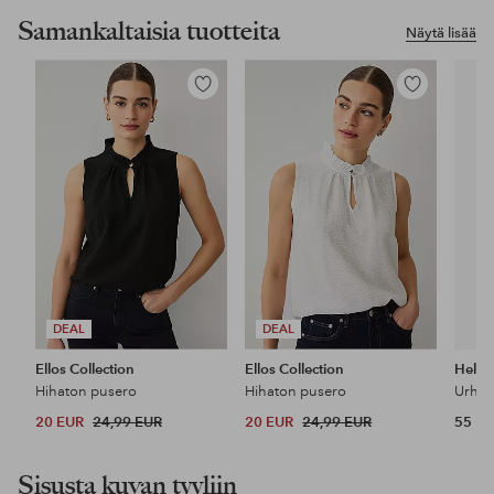
Samankaltaisia tuotteita
Näytä lisää
Lisää
Lisää
suosikkeihin
suosikkeihin
DEAL
DEAL
Ellos Collection
Ellos Collection
Helly
Hihaton pusero
Hihaton pusero
20 EUR
24,99 EUR
20 EUR
24,99 EUR
55 E
Sisusta kuvan tyyliin