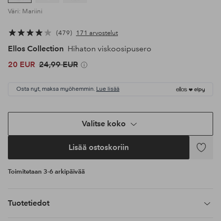
Väri: Mariini
479
171 arvostelut
Ellos Collection
Hihaton viskoosipusero
20 EUR
24,99 EUR
Osta nyt, maksa myöhemmin.
Lue lisää
Valitse koko
Lisää ostoskoriin
Lisää
suosikke
Toimitetaan 3-6 arkipäivää
Tuotetiedot