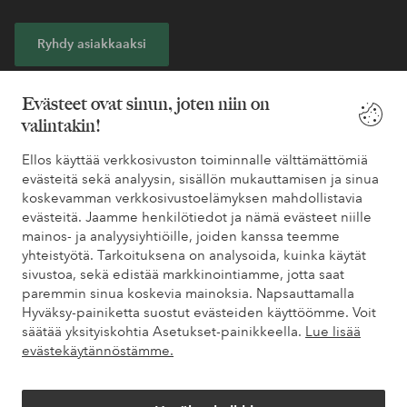
Ryhdy asiakkaaksi
* Katso tarjouksen ehdot rekisteröitymisen yhteydessä
Evästeet ovat sinun, joten niin on
valintakin!
Tarvitsetko apua?
Ellos käyttää verkkosivuston toiminnalle välttämättömiä
evästeitä sekä analyysin, sisällön mukauttamisen ja sinua
Löydät vastaukset useimmin kysyttyihin kysymyksiin usein
koskevamman verkkosivustoelämyksen mahdollistavia
kysytyistä kysymyksistä. Löydät myös tietoa siitä, miten voit ottaa
evästeitä. Jaamme henkilötiedot ja nämä evästeet niille
meihin yhteyttä.
mainos- ja analyysiyhtiöille, joiden kanssa teemme
yhteistyötä. Tarkoituksena on analysoida, kuinka käytät
Asiakaspalvelu
Tilaukset
Maksutavat
Toim
sivustoa, sekä edistää markkinointiamme, jotta saat
paremmin sinua koskevia mainoksia. Napsauttamalla
Hyväksy-painiketta suostut evästeiden käyttöömme. Voit
säätää yksityiskohtia Asetukset-painikkeella.
Lue lisää
Omat sivut
evästekäytännöstämme.
Tietoa Elloksesta