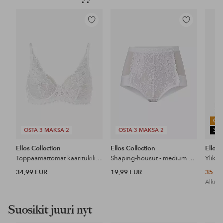
Lisää
Lisää
suosikkeihin
suosikkeihin
OU
OSTA 3 MAKSA 2
OSTA 3 MAKSA 2
30
Ellos Collection
Ellos Collection
Ellos 
Toppaamattomat kaaritukiliivit pitsillä
Shaping-housut - medium support
Ylikok
34,99 EUR
19,99 EUR
35 E
Alkupe
Suosikit juuri nyt