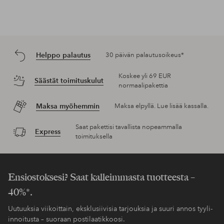
Helppo palautus
30 päivän palautusoikeus*
Koskee yli 69 EUR
Säästät toimituskulut
normaalipakettia
Maksa myöhemmin
Maksa elpyllä. Lue lisää kassalla.
Saat pakettisi tavallista nopeammalla
Express
toimituksella
Ensiostoksesi? Saat kalleimmasta tuotteesta –
40%*.
Uutuuksia viikoittain, eksklusiivisia tarjouksia ja suuri annos tyyli-
innoitusta – suoraan postilaatikkoosi.