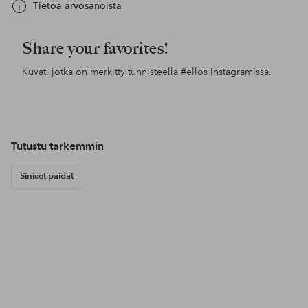
Tietoa arvosanoista
Share your favorites!
Kuvat, jotka on merkitty tunnisteella
#ellos
Instagramissa.
Julkaissut
ellosofficial
Julkaissut
ellosofficial
Jul
jess
Tutustu tarkemmin
Siniset paidat