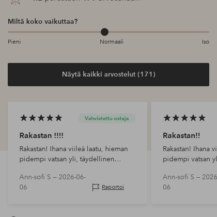
Miltä koko vaikuttaa?
Pieni
Normaali
Iso
Näytä kaikki arvostelut (171)
Vahvistettu ostaja
Rakastan !!!!
Rakastan!!
Rakastan! Ihana viileä laatu, hieman
Rakastan! Ihana vi
pidempi vatsan yli, täydellinen
pidempi vatsan yl
esimerkiksi bleiserin alla tai
esimerkiksi bleiser
Ann-sofi S —
2026-06-
Ann-sofi S —
2026
sellaisenaan. Etunappi tekee siitä
sellaisenaan. Etun
06
06
Raportoi
hieman elegantin.
hieman elegantin