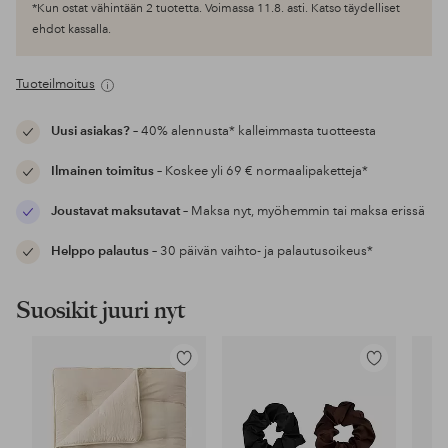
*Kun ostat vähintään 2 tuotetta. Voimassa 11.8. asti. Katso täydelliset
ehdot kassalla.
Tuoteilmoitus
Uusi asiakas?
– 40% alennusta* kalleimmasta tuotteesta
Ilmainen toimitus
– Koskee yli 69 € normaalipaketteja*
Joustavat maksutavat
– Maksa nyt, myöhemmin tai maksa erissä
Helppo palautus
– 30 päivän vaihto- ja palautusoikeus*
Suosikit juuri nyt
Lisää
Lisää
suosikkeihin
suosikkeihin