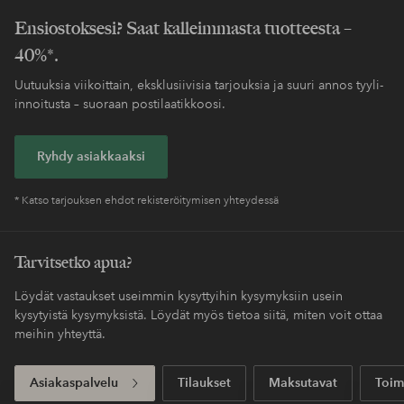
Helppo palautus
30 päivän palautusoikeus*
Koskee yli 69 EUR
Säästät toimituskulut
normaalipakettia
Maksa myöhemmin
Maksa elpyllä. Lue lisää kassalla.
Saat pakettisi tavallista nopeammalla
Express
toimituksella
Ensiostoksesi? Saat kalleimmasta tuotteesta –