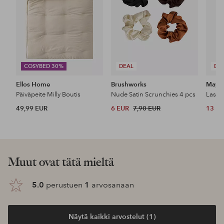
COSYBED 30%
DEAL
DE
Ellos Home
Brushworks
Maybe
Päiväpeite Milly Boutis
Nude Satin Scrunchies 4 pcs
49,99 EUR
6 EUR
7,90 EUR
13 E
Tutustu uutuuksiimme
Lisää
Lisää
suosikkeihin
suosikkeihin