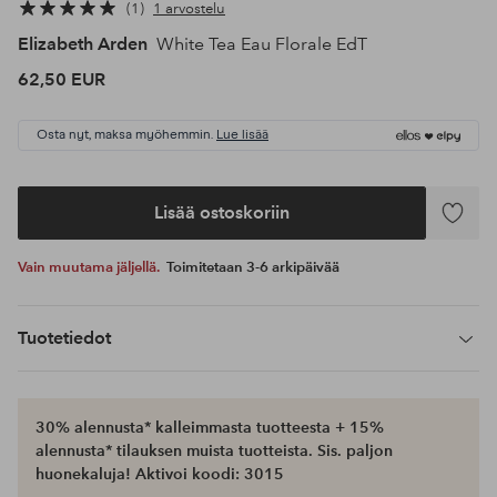
1
1 arvostelu
Elizabeth Arden
White Tea Eau Florale EdT
62,50 EUR
Osta nyt, maksa myöhemmin.
Lue lisää
Lisää ostoskoriin
Lisää
suosikke
Vain muutama jäljellä.
Toimitetaan 3-6 arkipäivää
Tuotetiedot
30% alennusta* kalleimmasta tuotteesta + 15%
alennusta* tilauksen muista tuotteista. Sis. paljon
huonekaluja! Aktivoi koodi: 3015