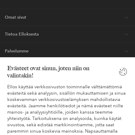
40%*.
Uutuuksia viikoittain, eksklusiivisia tarjouksia ja suuri annos tyyli-
innoitusta – suoraan postilaatikkoosi.
Ryhdy asiakkaaksi
* Katso tarjouksen ehdot rekisteröitymisen yhteydessä
Evästeet ovat sinun, joten niin on
valintakin!
Tarvitsetko apua?
Ellos käyttää verkkosivuston toiminnalle välttämättömiä
Löydät vastaukset useimmin kysyttyihin kysymyksiin usein
evästeitä sekä analyysin, sisällön mukauttamisen ja sinua
kysytyistä kysymyksistä. Löydät myös tietoa siitä, miten voit ottaa
koskevamman verkkosivustoelämyksen mahdollistavia
meihin yhteyttä.
evästeitä. Jaamme henkilötiedot ja nämä evästeet niille
mainos- ja analyysiyhtiöille, joiden kanssa teemme
Asiakaspalvelu
Tilaukset
Maksutavat
Toim
yhteistyötä. Tarkoituksena on analysoida, kuinka käytät
sivustoa, sekä edistää markkinointiamme, jotta saat
paremmin sinua koskevia mainoksia. Napsauttamalla