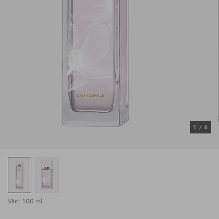
1
/
6
Väri: 100 ml