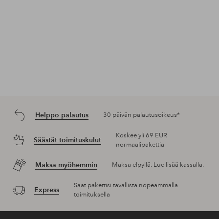
Vahvistettu ostaja
Ihana tuoksu
Tuoksu kestää hyvin iholla, muuttuu ajan mittaan
raikkaammaksi, tarttuu myös vaatteisiin.
Kirsi S —
2025-06-20
Raportoi
Tietoa arvosanoista
Tutustu tarkemmin
Hajuvedet merkiltä Elizabeth Arden