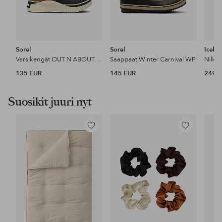
Sorel
Sorel
Icebu
Varsikengät OUT N ABOUT™ IV CHILLZ WP
Saappaat Winter Carnival WP
135 EUR
145 EUR
249,9
Suosikit juuri nyt
Lisää
Lisää
suosikkeihin
suosikkeihin