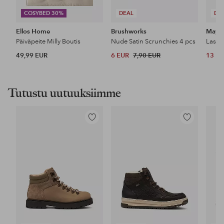
COSYBED 30%
DEAL
DE
Ellos Home
Brushworks
Maybe
Päiväpeite Milly Boutis
Nude Satin Scrunchies 4 pcs
49,99 EUR
6 EUR
7,90 EUR
13 E
Tutustu uutuuksiimme
Lisää
Lisää
suosikkeihin
suosikkeihin