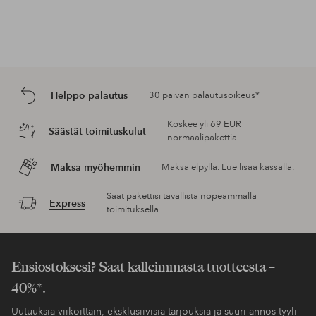
Helppo palautus
30 päivän palautusoikeus*
Koskee yli 69 EUR
Säästät toimituskulut
normaalipakettia
Maksa myöhemmin
Maksa elpyllä. Lue lisää kassalla.
Saat pakettisi tavallista nopeammalla
Express
toimituksella
Ensiostoksesi? Saat kalleimmasta tuotteesta –
40%*.
Uutuuksia viikoittain, eksklusiivisia tarjouksia ja suuri annos tyyli-