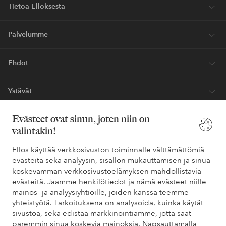
Tietoa Elloksesta
Palvelumme
Ehdot
Ystävät
Evästeet ovat sinun, joten niin on
valintakin!
Turvalliset maksut – maksa nyt tai erissä
Haluatko tietää
lisää maksuvaihtoehdoistamme
?
Ellos käyttää verkkosivuston toiminnalle välttämättömiä
evästeitä sekä analyysin, sisällön mukauttamisen ja sinua
elpy
elpy
koskevamman verkkosivustoelämyksen mahdollistavia
evästeitä. Jaamme henkilötiedot ja nämä evästeet niille
mainos- ja analyysiyhtiöille, joiden kanssa teemme
yhteistyötä. Tarkoituksena on analysoida, kuinka käytät
Suomi - Valitse maa
sivustoa, sekä edistää markkinointiamme, jotta saat
paremmin sinua koskevia mainoksia. Napsauttamalla