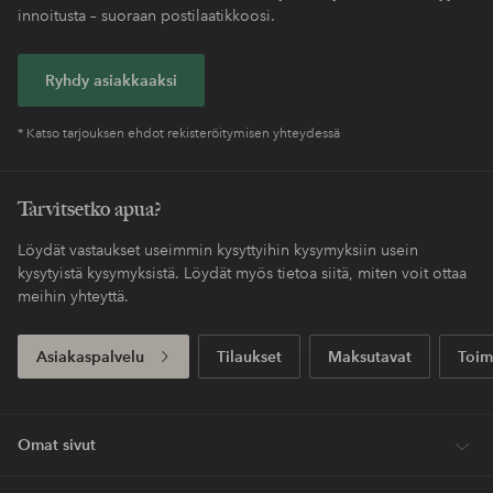
innoitusta – suoraan postilaatikkoosi.
Ryhdy asiakkaaksi
* Katso tarjouksen ehdot rekisteröitymisen yhteydessä
Tarvitsetko apua?
Löydät vastaukset useimmin kysyttyihin kysymyksiin usein
kysytyistä kysymyksistä. Löydät myös tietoa siitä, miten voit ottaa
meihin yhteyttä.
Asiakaspalvelu
Tilaukset
Maksutavat
Toim
Omat sivut