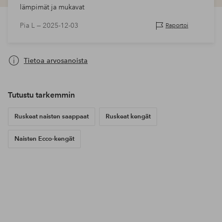
lämpimät ja mukavat
Pia L —
2025-12-03
Raportoi
Tietoa arvosanoista
Tutustu tarkemmin
Ruskeat naisten saappaat
Ruskeat kengät
Naisten Ecco-kengät