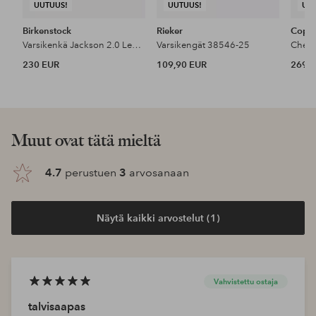
UUTUUS!
UUTUUS!
UU
Birkenstock
Rieker
Copen
Varsikenkä Jackson 2.0 Lenb Taupe
Varsikengät 38546-25
230 EUR
109,90 EUR
269 
Muut ovat tätä mieltä
4.7
perustuen
3
arvosanaan
Näytä kaikki arvostelut (1)
Vahvistettu ostaja
talvisaapas