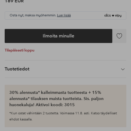
189 EUR
Osta nyt, maksa myöhemmin.
Lue lisää
Ilmoita minulle
Lisää
suosikke
Tilapäisesti loppu
Tuotetiedot
30% alennusta* kalleimmasta tuotteesta + 15%
alennusta* tilauksen muista tuotteista. Sis. paljon
huonekaluja! Aktivoi koodi: 3015
*Kun ostat vähintään 2 tuotetta. Voimassa 11.8. asti. Katso täydelliset
ehdot kassalla.