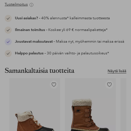
Tuoteilmoitus
Uusi asiakas?
– 40% alennusta* kalleimmasta tuotteesta
Ilmainen toimitus
– Koskee yli 69 € normaalipaketteja*
Joustavat maksutavat
– Maksa nyt, myöhemmin tai maksa erissä
Helppo palautus
– 30 päivän vaihto- ja palautusoikeus*
Samankaltaisia tuotteita
Näytä lisää
Lisää
Lisää
suosikkeihin
suosikkeihin