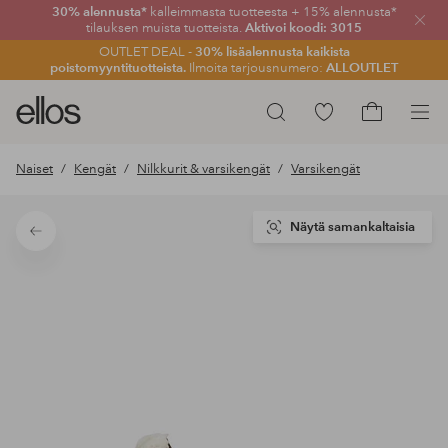
30% alennusta*
kalleimmasta tuotteesta + 15% alennusta*
Sulje
tilauksen muista tuotteista.
Aktivoi koodi: 3015
OUTLET DEAL -
30% lisäalennusta kaikista
poistomyyntituotteista.
Ilmoita tarjousnumero:
ALLOUTLET
Ellos-
Siirry
Hae
logo
merkittyihin
Siirry
–
suosikkituotteisiin
ostoskoriin
Naiset
Kengät
Nilkkurit & varsikengät
Varsikengät
siirry
aloitussivulle
Näytä samankaltaisia
Takaisin