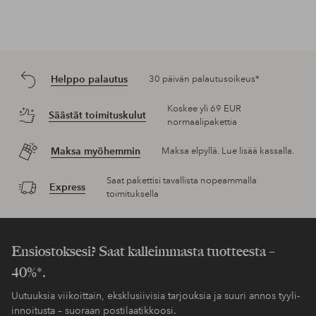
Helppo palautus
30 päivän palautusoikeus*
Koskee yli 69 EUR
Säästät toimituskulut
normaalipakettia
Maksa myöhemmin
Maksa elpyllä. Lue lisää kassalla.
Saat pakettisi tavallista nopeammalla
Express
toimituksella
Ensiostoksesi? Saat kalleimmasta tuotteesta –
40%*.
Uutuuksia viikoittain, eksklusiivisia tarjouksia ja suuri annos tyyli-
innoitusta – suoraan postilaatikkoosi.