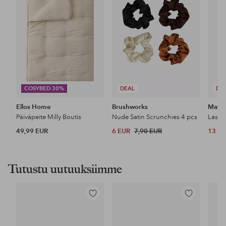
COSYBED 30%
DEAL
DE
Ellos Home
Brushworks
Maybe
Päiväpeite Milly Boutis
Nude Satin Scrunchies 4 pcs
49,99 EUR
6 EUR
7,90 EUR
13 E
Tutustu uutuuksiimme
Lisää
Lisää
suosikkeihin
suosikkeihin