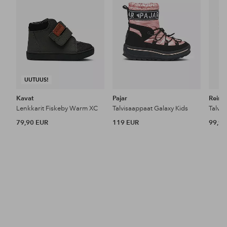
UUTUUS!
Kavat
Pajar
Reim
Lenkkarit Fiskeby Warm XC
Talvisaappaat Galaxy Kids
79,90 EUR
119 EUR
99,95