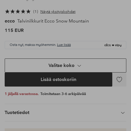
1
Näytä yksityiskohdat
ecco
Talvinilkkurit Ecco Snow Mountain
115 EUR
Osta nyt, maksa myöhemmin.
Lue lisää
Valitse koko
Lisää ostoskoriin
Lisää
suosikke
1 jäljellä varastossa.
Toimitetaan 3-6 arkipäivää
Tuotetiedot