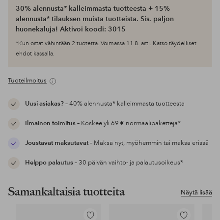
30% alennusta* kalleimmasta tuotteesta + 15%
alennusta* tilauksen muista tuotteista. Sis. paljon
huonekaluja! Aktivoi koodi: 3015
*Kun ostat vähintään 2 tuotetta. Voimassa 11.8. asti. Katso täydelliset
ehdot kassalla.
Tuoteilmoitus
Uusi asiakas?
– 40% alennusta* kalleimmasta tuotteesta
Ilmainen toimitus
– Koskee yli 69 € normaalipaketteja*
Joustavat maksutavat
– Maksa nyt, myöhemmin tai maksa erissä
Helppo palautus
– 30 päivän vaihto- ja palautusoikeus*
Samankaltaisia tuotteita
Näytä lisää
Lisää
Lisää