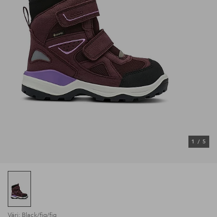
1
/
5
Väri: Black/fig/fig