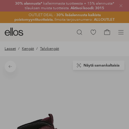
30% alennusta*
kalleimmasta tuotteesta + 15% alennusta*
Sulje
tilauksen muista tuotteista.
Aktivoi koodi: 3015
OUTLET DEAL -
30% lisäalennusta kaikista
poistomyyntituotteista.
Ilmoita tarjousnumero:
ALLOUTLET
Ellos-
Siirry
Hae
logo
merkittyihin
Siirry
–
suosikkituotteisiin
ostoskoriin
Lapset
Kengät
Talvikengät
siirry
aloitussivulle
Näytä samankaltaisia
Takaisin