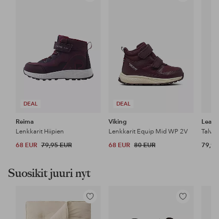
suosikkeihin
suosikkeihin
DEAL
DEAL
Reima
Viking
Leaf
Lenkkarit Hiipien
Lenkkarit Equip Mid WP 2V
Talvin
68 EUR
79,95 EUR
68 EUR
80 EUR
79,90
Suosikit juuri nyt
Lisää
Lisää
suosikkeihin
suosikkeihin