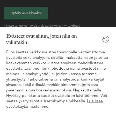
Ryhdy asiakkaaksi
* Katso tarjouksen ehdot rekisteröitymisen yhteydessä
Evästeet ovat sinun, joten niin on
valintakin!
Tarvitsetko apua?
Ellos käyttää verkkosivuston toiminnalle välttämättömiä
Löydät vastaukset useimmin kysyttyihin kysymyksiin usein
evästeitä sekä analyysin, sisällön mukauttamisen ja sinua
kysytyistä kysymyksistä. Löydät myös tietoa siitä, miten voit ottaa
koskevamman verkkosivustoelämyksen mahdollistavia
meihin yhteyttä.
evästeitä. Jaamme henkilötiedot ja nämä evästeet niille
mainos- ja analyysiyhtiöille, joiden kanssa teemme
Asiakaspalvelu
Tilaukset
Maksutavat
Toim
yhteistyötä. Tarkoituksena on analysoida, kuinka käytät
sivustoa, sekä edistää markkinointiamme, jotta saat
paremmin sinua koskevia mainoksia. Napsauttamalla
Hyväksy-painiketta suostut evästeiden käyttöömme. Voit
Omat sivut
säätää yksityiskohtia Asetukset-painikkeella.
Lue lisää
evästekäytännöstämme.
Tietoa Elloksesta