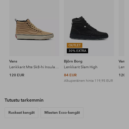
OUTLET
30% EXTRA
Vans
Björn Borg
Vans
Lenkkarit Mte Sk8-hi Insulated
Lenkkarit Slam High
120 EUR
84 EUR
120 
Alkuperäinen hinta
119,95 EUR
Tutustu tarkemmin
Ruskeat kengät
Miesten Ecco-kengät