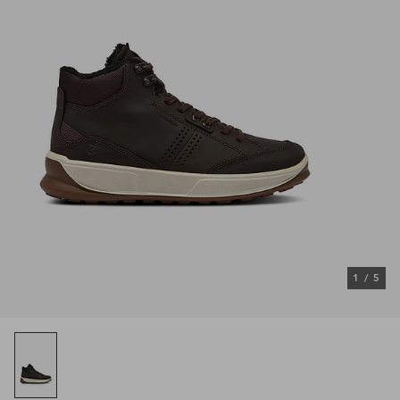
1
/
5