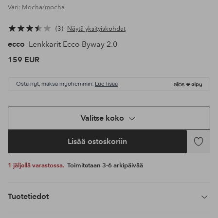
Väri: Mocha/mocha
3
Näytä yksityiskohdat
ecco
Lenkkarit Ecco Byway 2.0
159 EUR
Osta nyt, maksa myöhemmin.
Lue lisää
Valitse koko
Lisää ostoskoriin
Lisää
suosikke
1 jäljellä varastossa.
Toimitetaan 3-6 arkipäivää
Tuotetiedot