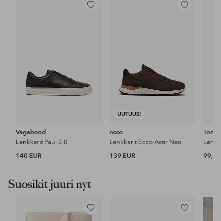
Lisää
Lisää
suosikkeihin
suosikkeihin
UUTUUS!
Vagabond
ecco
Tommy
Lenkkarit Paul 2.0
Lenkkarit Ecco Astir Neo
140 EUR
139 EUR
99,90
Suosikit juuri nyt
Lisää
Lisää
suosikkeihin
suosikkeihin