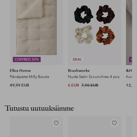
COSYBED 30%
DEAL
CO
Ellos Home
Brushworks
&Ho
Päiväpeite Milly Boutis
Nude Satin Scrunchies 4 pcs
49,99 EUR
6 EUR
7,90 EUR
12,99
Tutustu uutuuksiimme
Lisää
Lisää
suosikkeihin
suosikkeihin