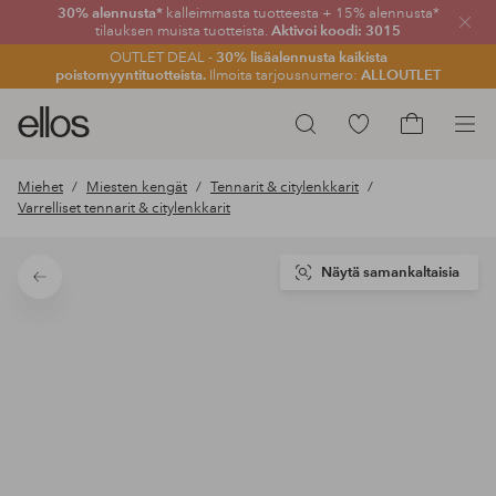
30% alennusta*
kalleimmasta tuotteesta + 15% alennusta*
Sulje
tilauksen muista tuotteista.
Aktivoi koodi: 3015
OUTLET DEAL -
30% lisäalennusta kaikista
poistomyyntituotteista.
Ilmoita tarjousnumero:
ALLOUTLET
Ellos-
Siirry
Hae
logo
merkittyihin
Siirry
–
suosikkituotteisiin
ostoskoriin
Miehet
Miesten kengät
Tennarit & citylenkkarit
siirry
Varrelliset tennarit & citylenkkarit
aloitussivulle
Näytä samankaltaisia
Takaisin