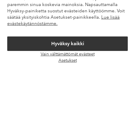
paremmin sinua koskevia mainoksia. Napsauttamalla
Hyväksy-painiketta suostut evästeiden käyttöömme. Voit
säätää yksityiskohtia Asetukset-painikkeella.
Lue lisää
Omat sivut
evästekäytännöstämme.
Tietoa Elloksesta
Hyväksy kaikki
Palvelumme
Vain välttämättömät evästeet
Avaa
Asetukset
chat-
Ehdot
laati
Ystävät
Turvalliset maksut – maksa nyt tai erissä
Haluatko tietää
lisää maksuvaihtoehdoistamme
?
elpy
elpy