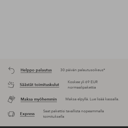
Helppo palautus
30 päivän palautusoikeus*
Koskee yli 69 EUR
Säästät toimituskulut
normaalipakettia
Maksa myöhemmin
Maksa elpyllä. Lue lisää kassalla.
Saat pakettisi tavallista nopeammalla
Express
toimituksella