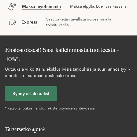
Maksa myöhemmin
Maksa elpyllä. Lue lisää kassalla.
Saat pakettisi tavallista nopeammalla
Express
toimituksella
Ensiostoksesi? Saat kalleimmasta tuotteesta –
40%*.
Uutuuksia viikoittain, eksklusiivisia tarjouksia ja suuri annos tyyli-
innoitusta – suoraan postilaatikkoosi.
Ryhdy asiakkaaksi
* Katso tarjouksen ehdot rekisteröitymisen yhteydessä
Tarvitsetko apua?