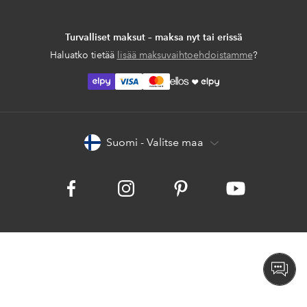
Turvalliset maksut – maksa nyt tai erissä
Haluatko tietää
lisää maksuvaihtoehdoistamme
?
elpy
elpy
Suomi - Valitse maa
Facebook
Instagram
Pinterest
Youtube
Avaa
chat-
laati