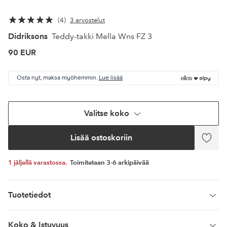
4
3 arvostelut
Didriksons
Teddy-takki Mella Wns FZ 3
90 EUR
Osta nyt, maksa myöhemmin.
Lue lisää
Valitse koko
Lisää ostoskoriin
Lisää
suosi
1 jäljellä varastossa.
Toimitetaan 3-6 arkipäivää
Tuotetiedot
Koko & Istuvuus