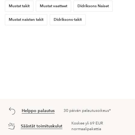
Mustat takit
Mustat vaatteet
Didriksons Naiset
Mustat naisten takit
Didriksons-takit
Helppo palautus
30 päivän palautusoikeus*
Koskee yli 69 EUR
Säästät toimituskulut
normaalipakettia