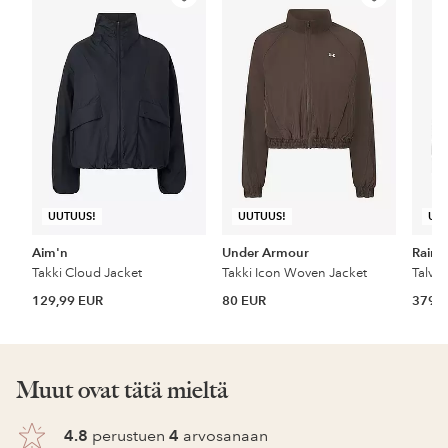
Lisää
Lisää
suosikkeihin
suosikkeihin
UUTUUS!
UUTUUS!
UU
Aim'n
Under Armour
Rains
Takki Cloud Jacket
Takki Icon Woven Jacket
129,99 EUR
80 EUR
379 
Muut ovat tätä mieltä
4.8
perustuen
4
arvosanaan