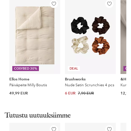
Lisää
Lisää
suosikkeihin
suosikkeihin
COSYBED 30%
DEAL
CO
Ellos Home
Brushworks
&Ho
Päiväpeite Milly Boutis
Nude Satin Scrunchies 4 pcs
49,99 EUR
6 EUR
7,90 EUR
12,99
Tutustu uutuuksiimme