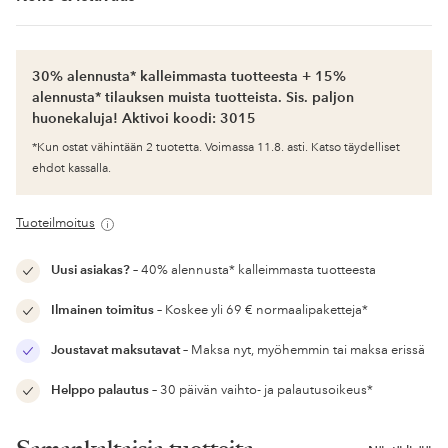
30% alennusta* kalleimmasta tuotteesta + 15%
alennusta* tilauksen muista tuotteista. Sis. paljon
huonekaluja! Aktivoi koodi: 3015
*Kun ostat vähintään 2 tuotetta. Voimassa 11.8. asti. Katso täydelliset
ehdot kassalla.
Tuoteilmoitus
Uusi asiakas?
– 40% alennusta* kalleimmasta tuotteesta
Ilmainen toimitus
– Koskee yli 69 € normaalipaketteja*
Joustavat maksutavat
– Maksa nyt, myöhemmin tai maksa erissä
Helppo palautus
– 30 päivän vaihto- ja palautusoikeus*