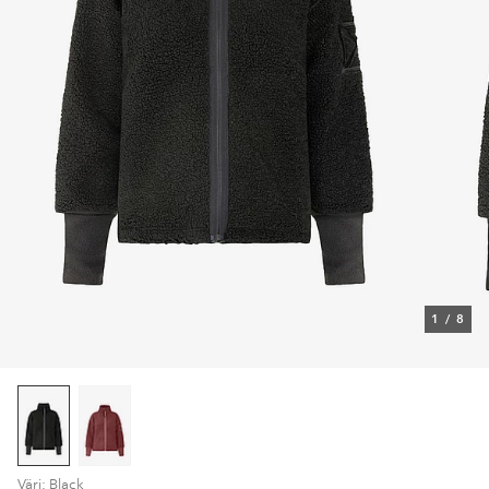
1
/
8
Väri: Black