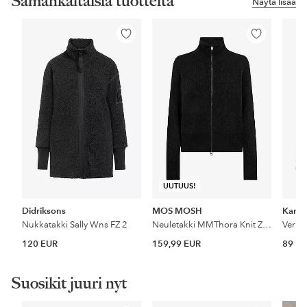
Samankaltaisia tuotteita
Näytä lisää
Lisää
Lisää
suosikkeihin
suosikkeihin
UUTUUS!
Didriksons
MOS MOSH
Kari T
Nukkatakki Sally Wns FZ 2
Neuletakki MMThora Knit Zip Cardigan
Verryt
120 EUR
159,99 EUR
89 E
Suosikit juuri nyt