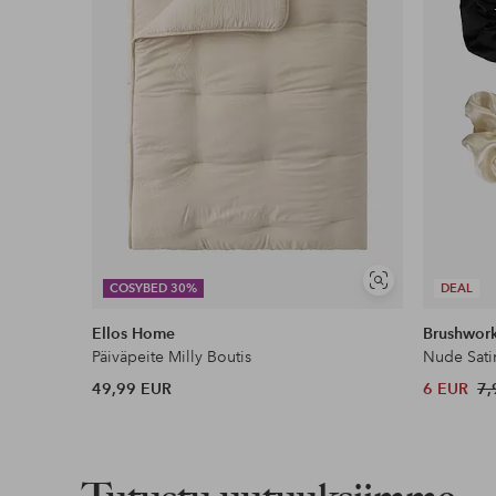
Ilmainen toimitus
Koskee yli 69 € normaalipaketteja
Lue lisää
Lasku & Tili
Edullisimmat maksutapamme
Näytä
COSYBED 30%
DEAL
samankaltaisia
Lue lisää
Ellos Home
Brushwor
Päiväpeite Milly Boutis
Nude Sati
49,99 EUR
6 EUR
7,