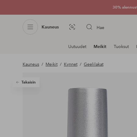
30% alennus
Kauneus
Hae
Kuvahaku
Navigointi
Uutuudet
Meikit
Tuoksut
osastoilla
Kauneus
Meikit
Kynnet
Geelilakat
Takaisin