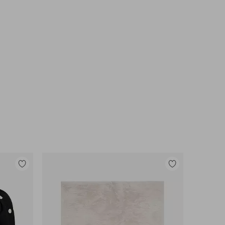
Lisää
Lisää
suosikkeihin
suosikkeihin