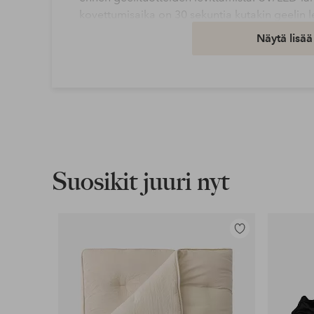
kovettumisaika on 30 sekuntia kutakin geelin 
geelin symbioosi tuottaa tasoittumisilmiön, jo
Näytä lisää
kovettumisen aikana, vaikka geeliä ei olisikaan 
Kun päällyslakka on kovettunut lampun alla, si
High Shine Cleanser -puhdistusaineella, joka an
värin. Geeli on nyt kovettunut ja kuiva, sitä vo
tuottaa pitkäkestoisia tuloksia, jotka kestävät
poistoprosessi on ainutlaatuinen ja hellävarai
vaatii vain erityisen kasviöljyn ja lämpimän ve
esimerkiksi jos sinulla on erittäin kuivat kynn
Suosikit juuri nyt
poistotuotetta. Aloituspakkaus sisältää kaiken 
värisävyn, jonka valitset erikseen, ja poisto
toimitetaan sovitin. Gel iQ -geeliä voidaan kä
levitetään samalla tavalla kuin kynnet. Lue pak
Lisää
käyttöohjeet ja turvallisuustiedot ennen hoidon
suosikkeihin
Tuotenumero: 1713749-12-0
Lataa korkearesoluutioinen kuva