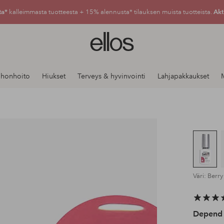
ta*
kalleimmasta tuotteesta + 15% alennusta* tilauksen muista tuotteista.
Akt
Ellos-
logo
–
siirry
Ihonhoito
Hiukset
Terveys & hyvinvointi
Lahjapakkaukset
aloitussivulle
Väri: Berr
Depend