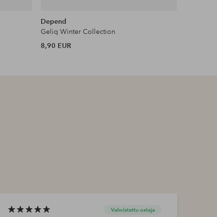
Depend
Depend
Geliq Winter Collection
Gel Build
8,90 EUR
9,90 EUR
Vahvistettu ostaja