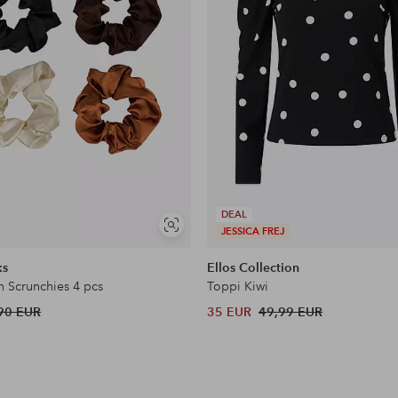
DEAL
Näytä
JESSICA FREJ
samankaltaisia
ks
Ellos Collection
n Scrunchies 4 pcs
Toppi Kiwi
90 EUR
35 EUR
49,99 EUR