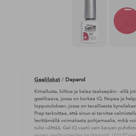
Geelilakat
/
Depend
Kimallusta, kiiltoa ja kelaa taaksepäin - sillä j
geelikaava, jossa on korkea iQ. Nopea ja helpp
lopputuloksen, jossa on tavallisesta kynsilak
Prep tarkoittaa, että sinun ei tarvitse valmistel
levittämällä voimakasta pohjamaalia, mikä voi 
tulisi välttää. Gel iQ vaatii vain kevyen puhdi
ennen geelituotteiden levittämistä. UV/LED-lamp