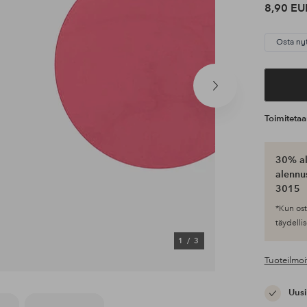
8,90 EU
Osta ny
Seuraava
tuote
Toimiteta
30% al
alennus
3015
*Kun ost
täydellis
1
/
3
Tuoteilmoi
Uusi