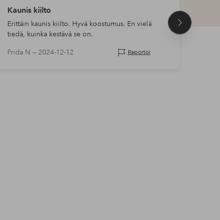
Kaunis kiilto
Niin
Erittäin kaunis kiilto. Hyvä koostumus. En vielä
Todel
Seuraava
tiedä, kuinka kestävä se on.
tuote
Frida N —
2024-12-12
Josef
Raportoi