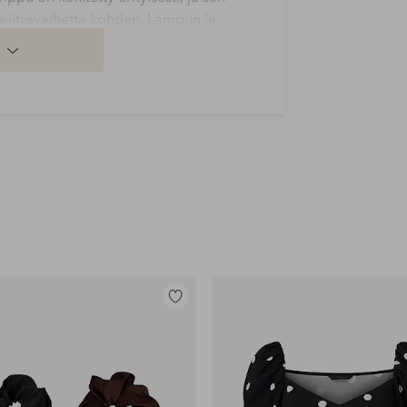
levitysvaihetta kohden. Lampun ja
ssa mahdolliset harjanteet häviävät
levitetty tasaisesti.
nun tarvitsee vain puhdistaa kynnet
taa upean kiillon ja intensiivisen
i koskettaa ja se kestää kolhuja. Gel iQ
 jopa 14 päivää. Gel iQ:n
nen myös luonnonkynsille, sillä se
den liotuksen. Joissakin tapauksissa,
et, saatetaan tarvita vahvempaa
tarvittavan, paitsi haluamasi
tuotteet. UV/LED-lampun mukana
yttää myös varpaankynsiin, ja se
kauksessa olevat yksityiskohtaiset
Lisää
 aloittamista.
suosikkeihin