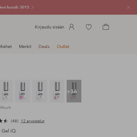
ivoi koodi: 3015
Sulje
Siirry
Kirjaudu sisään
merkittyihin
Siirry
suosikkituotteisiin
ostoskoriin
Miehet
Merkit
Deals
Outlet
+36
y Much
48
12 arvostelut
Gel iQ