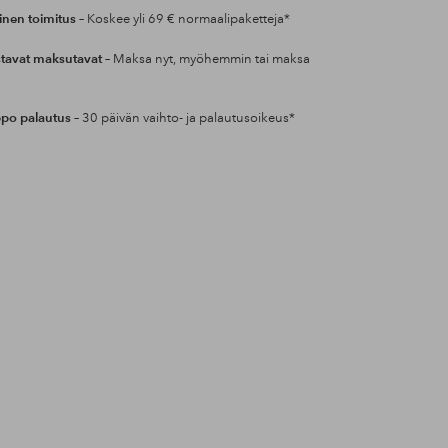
inen toimitus
– Koskee yli 69 € normaalipaketteja*
tavat maksutavat
– Maksa nyt, myöhemmin tai maksa
po palautus
– 30 päivän vaihto- ja palautusoikeus*