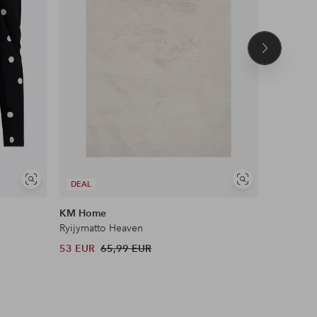
Seuraava
tuote
UUTUUS!
Näytä
Näytä
DEAL
DEAL
samankaltaisia
samankaltaisia
KM Home
Ellos Plus
Ryijymatto Heaven
Paita löys
53 EUR
65,99 EUR
36 EUR