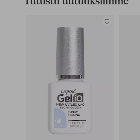
Tutustu uutuuksiimme
Lisää
suosikkeihin