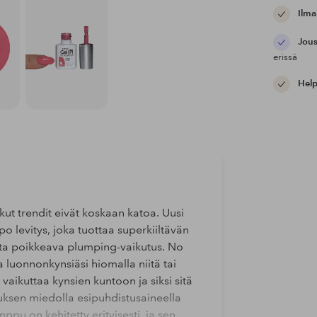
Ilma
Jous
erissä
Help
otkut trendit eivät koskaan katoa. Uusi
o levitys, joka tuottaa superkiiltävän
asta poikkeava plumping-vaikutus. No
la luonnonkynsiäsi hiomalla niitä tai
vaikuttaa kynsien kuntoon ja siksi sitä
stuksen miedolla esipuhdistusaineella
pu on kehitetty erityisesti, ja sen