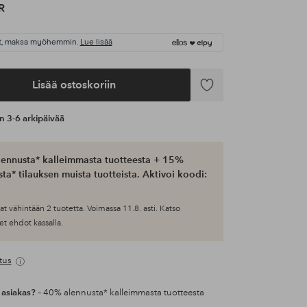
R
t, maksa myöhemmin.
Lue lisää
Lisää ostoskoriin
Lisää
suosikkeihin
an 3-6 arkipäivää
ennusta* kalleimmasta tuotteesta + 15%
ta* tilauksen muista tuotteista. Aktivoi koodi:
at vähintään 2 tuotetta. Voimassa 11.8. asti. Katso
et ehdot kassalla.
tus
 asiakas?
– 40% alennusta* kalleimmasta tuotteesta