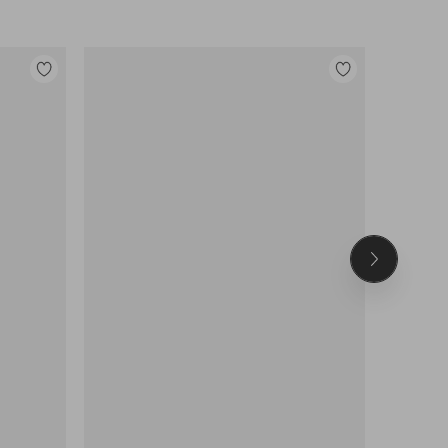
Lisää
Lisää
suosikkeihin
suosikkeihin
Seuraava
tuote