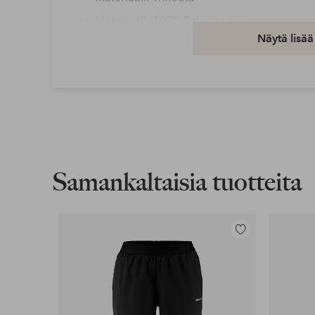
Materiaali: 100% Polyesteriä
Näytä lisää
Peseminen: Konepesu 40°
Tuotenumero: 1587442-01-XS
Lataa korkearesoluutioinen kuva
Ilmainen toimitus
Koskee yli 69 € normaalipaketteja
Samankaltaisia tuotteita
Lue lisää
Lisää
suosikkeihin
Lasku & Tili
Edullisimmat maksutapamme
Lue lisää