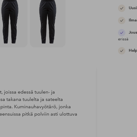
Uusi
Ilma
Jous
erissä
Help
 joissa edessä tuulen- ja
a takana tuulelta ja sateelta
säpinta. Kuminauhavyötärö, jonka
eensuissa pitkä polviin asti ulottuva