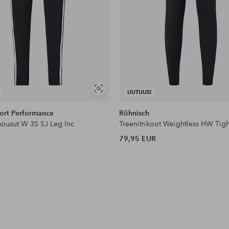
Näytä
UUTUUS!
samankaltaisia
ort Performance
Röhnisch
yhousut W 3S SJ Leg Inc
Treenitrikoot Weightless HW Tigh
79,95 EUR