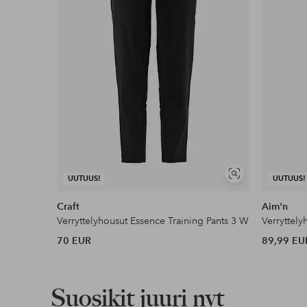
Näytä
UUTUUS!
UUTUUS!
samankaltaisia
Craft
Aim'n
Verryttelyhousut Essence Training Pants 3 W
Verryttely
70 EUR
89,99 EU
Suosikit juuri nyt