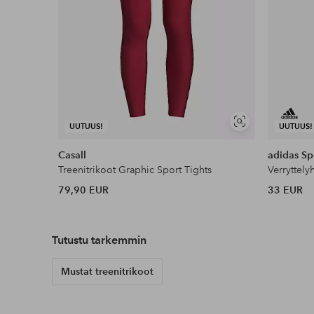
Näytä
UUTUUS!
UUTUUS!
samankaltaisia
Casall
adidas Sp
Treenitrikoot Graphic Sport Tights
Verryttel
79,90 EUR
33 EUR
Tutustu tarkemmin
Mustat treenitrikoot