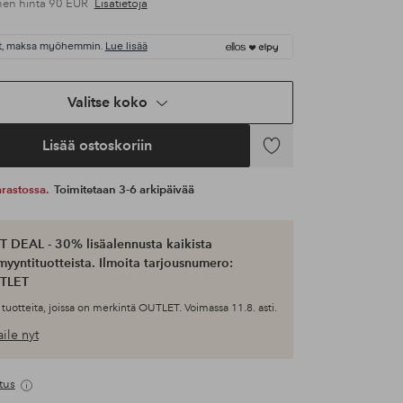
nen hinta
90 EUR
Lisätietoja
t, maksa myöhemmin.
Lue lisää
Valitse koko
Lisää ostoskoriin
Lisää
suosikkeihin
 varastossa.
Toimitetaan 3-6 arkipäivää
 DEAL - 30% lisäalennusta kaikista
myyntituotteista. Ilmoita tarjousnumero:
TLET
tuotteita, joissa on merkintä OUTLET. Voimassa 11.8. asti.
ile nyt
tus