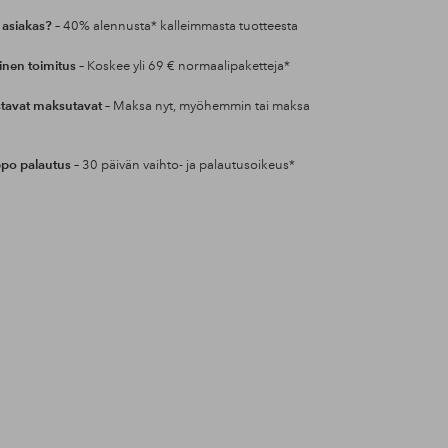
 asiakas?
– 40% alennusta* kalleimmasta tuotteesta
inen toimitus
– Koskee yli 69 € normaalipaketteja*
tavat maksutavat
– Maksa nyt, myöhemmin tai maksa
po palautus
– 30 päivän vaihto- ja palautusoikeus*