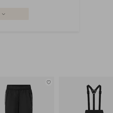
Lisää
suosikkeihin