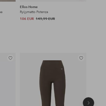
samankaltaisia
samankaltaisia
Ellos Home
Maybelli
aa
Ryijymatto Potenza
Lash Sens
106 EUR
149,99 EUR
13 EUR
Lisää
Lisää
suosikkeihin
suosikkeihin
Seuraava