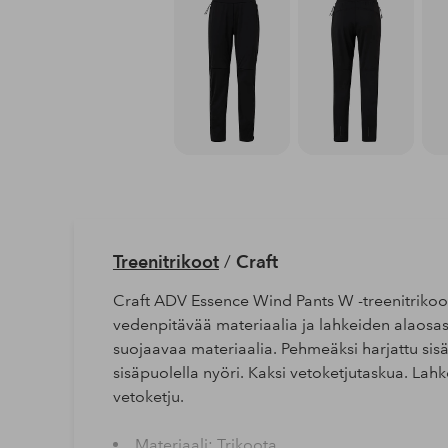
Treenitrikoot
/
Craft
Craft ADV Essence Wind Pants W -treenitrikoot,
vedenpitävää materiaalia ja lahkeiden alaosass
suojaavaa materiaalia. Pehmeäksi harjattu si
sisäpuolella nyöri. Kaksi vetoketjutaskua. Lahk
vetoketju.
Materiaali: Trikoota