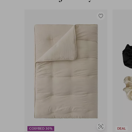
Lisää
suosikkeihin
Näytä
COSYBED 30%
DEAL