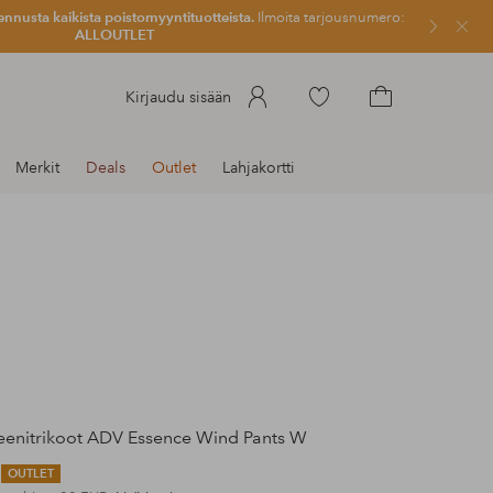
ennusta kaikista poistomyyntituotteista.
Ilmoita tarjousnumero:
Sulje
ALLOUTLET
Siirry
Kirjaudu sisään
merkittyihin
Siirry
suosikkituotteisiin
ostoskoriin
Merkit
Deals
Outlet
Lahjakortti
eenitrikoot ADV Essence Wind Pants W
OUTLET