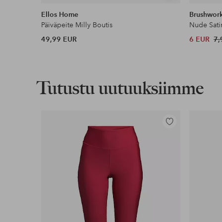
samankaltaisia
Ellos Home
Brushwor
Päiväpeite Milly Boutis
Nude Sati
49,99 EUR
6 EUR
7,
Tutustu uutuuksiimme
Lisää
suosikkeihin