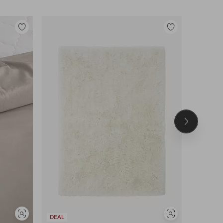
Lisää
Lisää
suosikkeihin
suosikkeihin
Seuraava
tuote
Näytä
Näytä
DEAL
DEAL