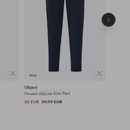
Seuraava
tuote
Näytä
Näytä
DEAL
samankaltaisia
samankaltaisia
Object
Zizzi
Housut objLisa Slim Pant
Treenitri
36 EUR
39,99 EUR
49,99 EU