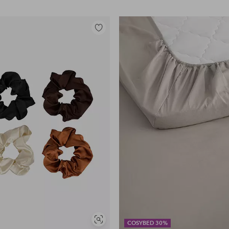
Lisää
suosikkeihin
Näytä
COSYBED 30%