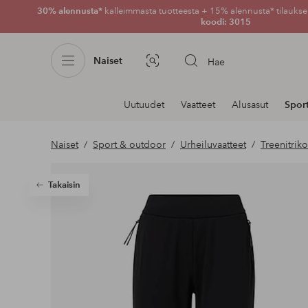
30% alennusta*
kalleimmasta tuotteesta + 15% alennusta* tilauksen
koodi: 3015
Naiset
Hae
Kuvahaku
Navigointi
Uutuudet
Vaatteet
Alusasut
Spor
osastoilla
Naiset
Sport & outdoor
Urheiluvaatteet
Treenitrik
Takaisin