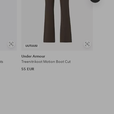
tuote
Näytä
Näytä
UUTUUS!
UUTUUS!
samankaltaisia
samankaltaisia
Under Armour
Craft
ts
Treenitrikoot Motion Boot Cut
Treenitri
55 EUR
70 EUR