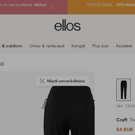
 muista tuotteista.
Aktivoi
OUTLET DEAL -
30% lisäal
Ellos-
logo
–
siirry
t & outdoor
Uima- & ranta-asut
Kengät
Plus size
Asusteet
aloitussivulle
oot
Näytä samankaltaisia
Väri: 2800
Craft
Tr
54 EUR