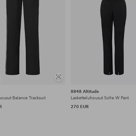
Näytä
samankaltaisia
8848 Altitude
housut Balance Tracksuit
Lasketteluhousut Sofie W Pant
R
270 EUR