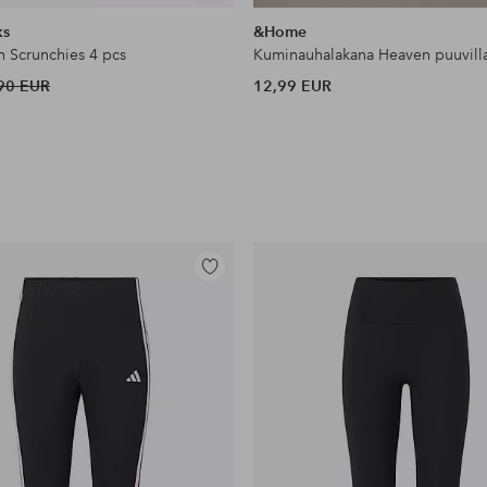
samankaltaisia
ks
&Home
n Scrunchies 4 pcs
Kuminauhalakana Heaven puuvill
90 EUR
12,99 EUR
Lisää
suosikkeihin