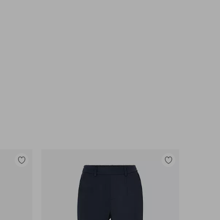
Lisää
Lisää
suosikkeihin
suosikkeihin