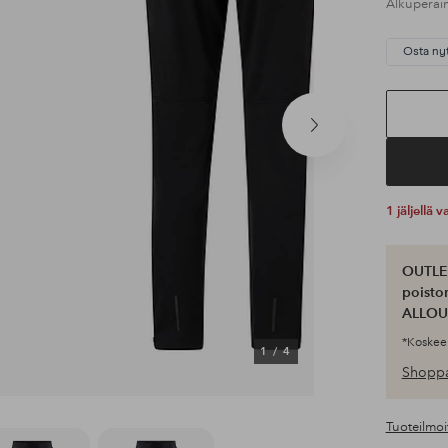
Alkuperäi
Osta ny
Seuraava
tuote
1 jäljellä
OUTLET
poisto
ALLOU
*Koskee 
1
/
4
Shoppa
Tuoteilmoi