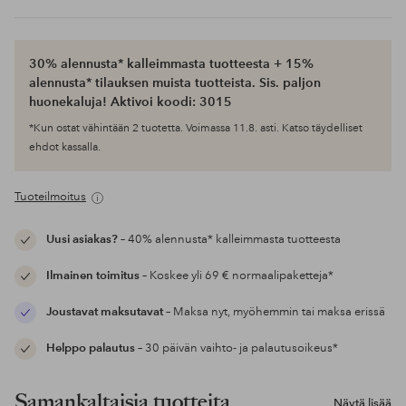
30% alennusta* kalleimmasta tuotteesta + 15%
alennusta* tilauksen muista tuotteista. Sis. paljon
huonekaluja! Aktivoi koodi: 3015
*Kun ostat vähintään 2 tuotetta. Voimassa 11.8. asti. Katso täydelliset
ehdot kassalla.
Tuoteilmoitus
Uusi asiakas?
– 40% alennusta* kalleimmasta tuotteesta
Ilmainen toimitus
– Koskee yli 69 € normaalipaketteja*
Joustavat maksutavat
– Maksa nyt, myöhemmin tai maksa erissä
Helppo palautus
– 30 päivän vaihto- ja palautusoikeus*
Samankaltaisia tuotteita
Näytä lisää