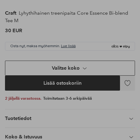
Craft
Lyhythihainen treenipaita Core Essence Bi-blend
Tee M
30 EUR
Osta nyt, maksa myöhemmin.
Lue lisää
Valitse koko
Lisää ostoskoriin
Lisää
suosikke
2 jäljellä varastossa.
Toimitetaan 3-6 arkipäivää
Tuotetiedot
Koko & Istuvuus