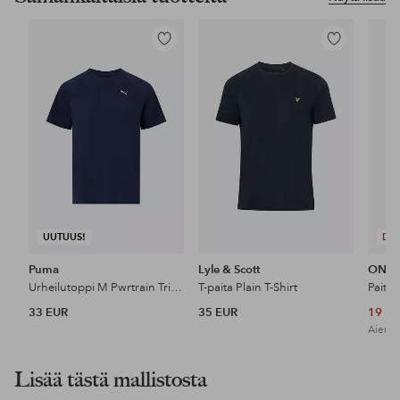
Lisää
Lisää
suosikkeihin
suosikkeihin
UUTUUS!
DE
Puma
Lyle & Scott
ONLY
Urheilutoppi M Pwrtrain Triblend Tee
T-paita Plain T-Shirt
33 EUR
35 EUR
19 E
Aiempi
Lisää tästä mallistosta