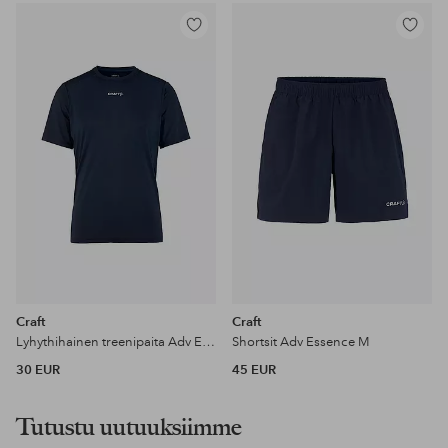
Lisää
Lisää
suosikkeihin
suosikke
Craft
Craft
Lyhythihainen treenipaita Adv Essence SS Tee 2 M
Shortsit Adv Essence M
30 EUR
45 EUR
Tutustu uutuuksiimme