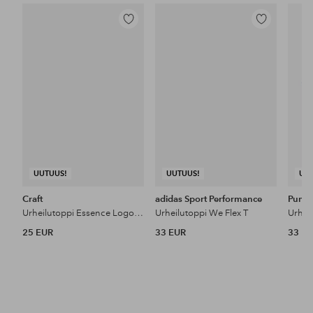
Lisää
Lisää
suosikkeihin
suosikkeihin
UUTUUS!
UUTUUS!
UU
Craft
adidas Sport Performance
Puma
Urheilutoppi Essence Logo Tee 2 M
Urheilutoppi We Flex T
25 EUR
33 EUR
33 E