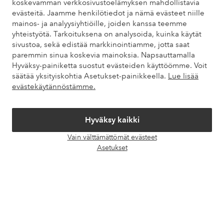
koskevamman verkkosivustoelämyksen mahdollistavia
evästeitä. Jaamme henkilötiedot ja nämä evästeet niille
Omat sivut
mainos- ja analyysiyhtiöille, joiden kanssa teemme
yhteistyötä. Tarkoituksena on analysoida, kuinka käytät
sivustoa, sekä edistää markkinointiamme, jotta saat
Tietoa Elloksesta
paremmin sinua koskevia mainoksia. Napsauttamalla
Hyväksy-painiketta suostut evästeiden käyttöömme. Voit
säätää yksityiskohtia Asetukset-painikkeella.
Lue lisää
Palvelumme
evästekäytännöstämme.
Ehdot
Hyväksy kaikki
Ystävät
Vain välttämättömät evästeet
Avaa
Asetukset
chat-
laati
Turvalliset maksut – maksa nyt tai erissä
Haluatko tietää
lisää maksuvaihtoehdoistamme
?
elpy
elpy