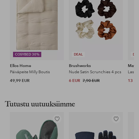
COSYBED 30%
DEAL
DE
Ellos Home
Brushworks
Maybe
Päiväpeite Milly Boutis
Nude Satin Scrunchies 4 pcs
49,99 EUR
6 EUR
7,90 EUR
13 E
Tutustu uutuuksiimme
Lisää
Lisää
suosikkeihin
suosikkeihin