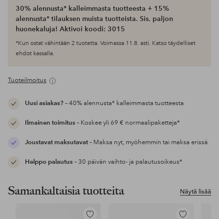
30% alennusta* kalleimmasta tuotteesta + 15%
alennusta* tilauksen muista tuotteista. Sis. paljon
huonekaluja! Aktivoi koodi: 3015
*Kun ostat vähintään 2 tuotetta. Voimassa 11.8. asti. Katso täydelliset
ehdot kassalla.
Tuoteilmoitus
Uusi asiakas?
– 40% alennusta* kalleimmasta tuotteesta
Ilmainen toimitus
– Koskee yli 69 € normaalipaketteja*
Joustavat maksutavat
– Maksa nyt, myöhemmin tai maksa erissä
Helppo palautus
– 30 päivän vaihto- ja palautusoikeus*
Samankaltaisia tuotteita
Näytä lisää
Lisää
Lisää