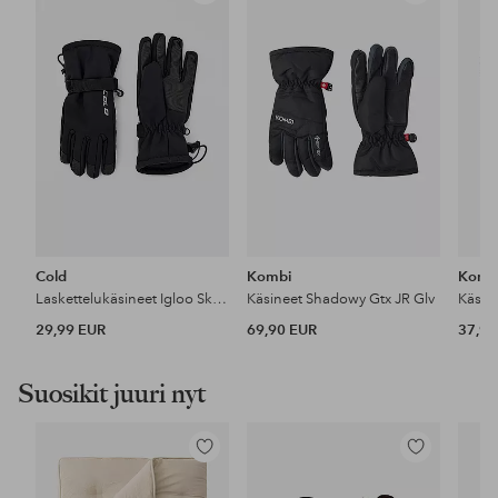
suosikkeihin
suosikkeihin
Cold
Kombi
Komb
Laskettelukäsineet Igloo Ski Gloves JR
Käsineet Shadowy Gtx JR Glv
Käsin
29,99 EUR
69,90 EUR
37,90
Suosikit juuri nyt
Lisää
Lisää
suosikkeihin
suosikkeihin