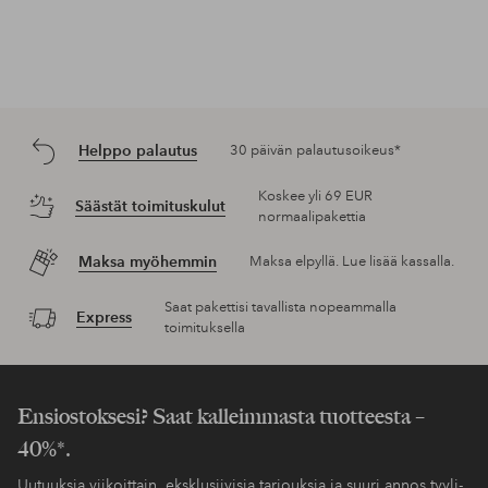
Helppo palautus
30 päivän palautusoikeus*
Koskee yli 69 EUR
Säästät toimituskulut
normaalipakettia
Maksa myöhemmin
Maksa elpyllä. Lue lisää kassalla.
Saat pakettisi tavallista nopeammalla
Express
toimituksella
Ensiostoksesi? Saat kalleimmasta tuotteesta –
40%*.
Uutuuksia viikoittain, eksklusiivisia tarjouksia ja suuri annos tyyli-