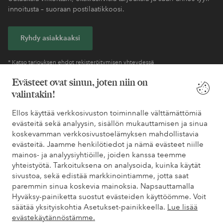
innoitusta – suoraan postilaatikkoosi.
Ryhdy asiakkaaksi
* Katso tarjouksen ehdot rekisteröitymisen yhteydessä
Evästeet ovat sinun, joten niin on
valintakin!
Tarvitsetko apua?
Ellos käyttää verkkosivuston toiminnalle välttämättömiä
Löydät vastaukset useimmin kysyttyihin kysymyksiin usein
evästeitä sekä analyysin, sisällön mukauttamisen ja sinua
kysytyistä kysymyksistä. Löydät myös tietoa siitä, miten voit ottaa
koskevamman verkkosivustoelämyksen mahdollistavia
meihin yhteyttä.
evästeitä. Jaamme henkilötiedot ja nämä evästeet niille
mainos- ja analyysiyhtiöille, joiden kanssa teemme
Asiakaspalvelu
Tilaukset
Maksutavat
Toim
yhteistyötä. Tarkoituksena on analysoida, kuinka käytät
sivustoa, sekä edistää markkinointiamme, jotta saat
paremmin sinua koskevia mainoksia. Napsauttamalla
Hyväksy-painiketta suostut evästeiden käyttöömme. Voit
Omat sivut
säätää yksityiskohtia Asetukset-painikkeella.
Lue lisää
evästekäytännöstämme.