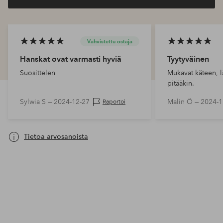
Vahvistettu ostaja
Hanskat ovat varmasti hyviä
Tyytyväinen
Suosittelen
Mukavat käteen, l
pitääkin.
Sylwia S —
2024-12-27
Malin Ö —
2024-1
Raportoi
Tietoa arvosanoista