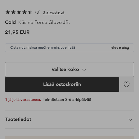
3
3 arvostelut
Cold
Käsine Force Glove JR.
21,95 EUR
Osta nyt, maksa myöhemmin.
Lue lisää
Valitse koko
Lisää ostoskoriin
Lisää
suosikke
1 jäljellä varastossa.
Toimitetaan 3-6 arkipäivää
Tuotetiedot