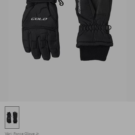
Väri: Force Glove Jr.