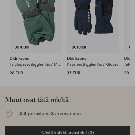
UUTUUS!
UUTUUS!
UU
Didriksons
Didriksons
Didri
Talvilapaset Biggles Kids' Mittens
Käsineet Biggles Kids' Gloves
28 EUR
35 EUR
30 E
Muut ovat tätä mieltä
4.3
perustuen
3
arvosanaan
Näytä kaikki arvostelut (3)