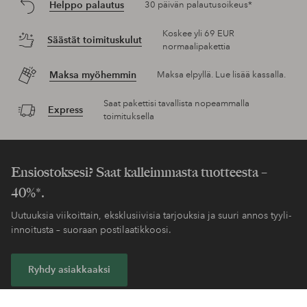
Helppo palautus
30 päivän palautusoikeus*
Koskee yli 69 EUR
Säästät toimituskulut
normaalipakettia
Maksa myöhemmin
Maksa elpyllä. Lue lisää kassalla.
Saat pakettisi tavallista nopeammalla
Express
toimituksella
Ensiostoksesi? Saat kalleimmasta tuotteesta –
40%*.
Uutuuksia viikoittain, eksklusiivisia tarjouksia ja suuri annos tyyli-
innoitusta – suoraan postilaatikkoosi.
Ryhdy asiakkaaksi
* Katso tarjouksen ehdot rekisteröitymisen yhteydessä