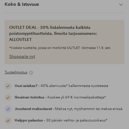
Koko & Istuvuus
OUTLET DEAL - 30% lisäalennusta kaikista
poistomyyntituotteista. Ilmoita tarjousnumero:
ALLOUTLET
*Koskee tuotteita, joissa on merkintä OUTLET. Voimassa 11.8. asti.
Shoppaile nyt
Tuoteilmoitus
Uusi asiakas?
– 40% alennusta* kalleimmasta tuotteesta
Ilmainen toimitus
– Koskee yli 69 € normaalipaketteja*
Joustavat maksutavat
– Maksa nyt, myöhemmin tai maksa erissä
Helppo palautus
– 30 päivän vaihto- ja palautusoikeus*