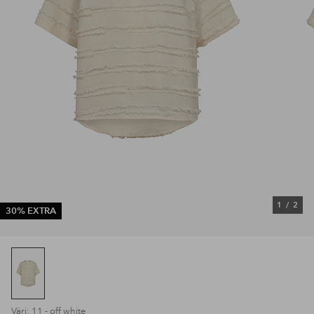
1
/
2
30% EXTRA
Väri: 11 - off white