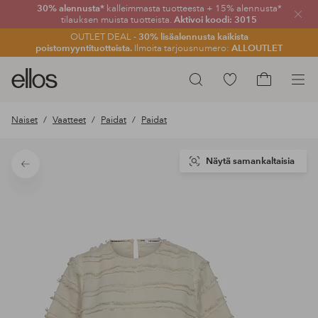
30% alennusta*
kalleimmasta tuotteesta + 15% alennusta*
Sulje
tilauksen muista tuotteista.
Aktivoi koodi: 3015
OUTLET DEAL -
30% lisäalennusta kaikista
poistomyyntituotteista.
Ilmoita tarjousnumero:
ALLOUTLET
Ellos-
Siirry
Hae
logo
merkittyihin
Siirry
–
suosikkituotteisiin
ostoskoriin
Naiset
Vaatteet
Paidat
Paidat
siirry
aloitussivulle
Näytä samankaltaisia
Takaisin