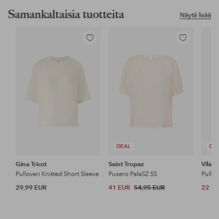
Samankaltaisia tuotteita
Näytä lisää
Lisää
Lisää
suosikkeihin
suosikkeihin
DEAL
DE
Gina Tricot
Saint Tropez
Vila
Pulloveri Knitted Short Sleeve
Pusero PalaSZ SS
29,99 EUR
41 EUR
54,95 EUR
22 E