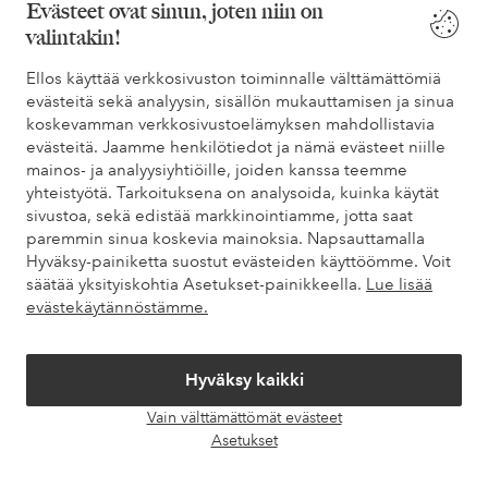
Evästeet ovat sinun, joten niin on
valintakin!
Tarvitsetko apua?
Ellos käyttää verkkosivuston toiminnalle välttämättömiä
evästeitä sekä analyysin, sisällön mukauttamisen ja sinua
Löydät vastaukset useimmin kysyttyihin kysymyksiin usein
koskevamman verkkosivustoelämyksen mahdollistavia
kysytyistä kysymyksistä. Löydät myös tietoa siitä, miten voit ottaa
evästeitä. Jaamme henkilötiedot ja nämä evästeet niille
meihin yhteyttä.
mainos- ja analyysiyhtiöille, joiden kanssa teemme
yhteistyötä. Tarkoituksena on analysoida, kuinka käytät
Asiakaspalvelu
Tilaukset
Maksutavat
Toim
sivustoa, sekä edistää markkinointiamme, jotta saat
paremmin sinua koskevia mainoksia. Napsauttamalla
Hyväksy-painiketta suostut evästeiden käyttöömme. Voit
säätää yksityiskohtia Asetukset-painikkeella.
Lue lisää
Omat sivut
evästekäytännöstämme.
Tietoa Elloksesta
Hyväksy kaikki
Vain välttämättömät evästeet
Palvelumme
Avaa
Asetukset
chat-
laati
Ehdot