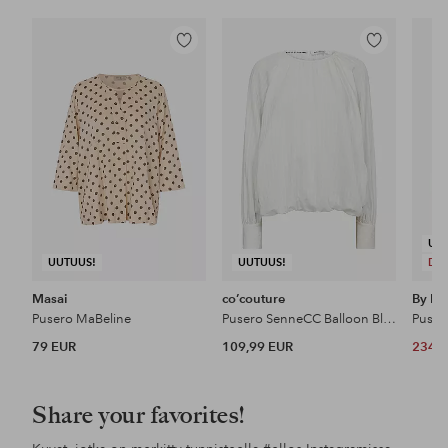
Lisää
Lisää
suosikkeihin
suosikkeihin
UU
UUTUUS!
UUTUUS!
DE
Masai
co’couture
By Ma
Pusero MaBeline
Pusero SenneCC Balloon Blouse
79 EUR
109,99 EUR
234 
Share your favorites!