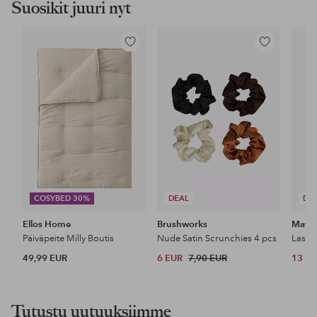
Suosikit juuri nyt
Lisää
Lisää
suosikkeihin
suosikkeihin
COSYBED 30%
DEAL
DE
Ellos Home
Brushworks
Maybe
Päiväpeite Milly Boutis
Nude Satin Scrunchies 4 pcs
49,99 EUR
6 EUR
7,90 EUR
13 E
Tutustu uutuuksiimme