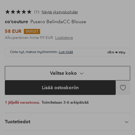
1
Näytä yksityiskohdat
co’couture
Pusero BelindaCC Blouse
58 EUR
OUTLET
Alkuperäinen hinta
99 EUR
Lisätietoja
Osta nyt, maksa myöhemmin.
Lue lisää
Valitse koko
Lisää ostoskoriin
Lisää
suosikke
1 jäljellä varastossa.
Toimitetaan 3-6 arkipäivää
Tuotetiedot