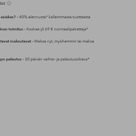
tus
 asiakas?
– 40% alennusta* kalleimmasta tuotteesta
inen toimitus
– Koskee yli 69 € normaalipaketteja*
tavat maksutavat
– Maksa nyt, myöhemmin tai maksa
po palautus
– 30 päivän vaihto- ja palautusoikeus*