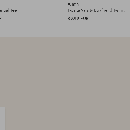
Aim'n
ntial Tee
T-paita Varsity Boyfriend T-shirt
R
39,99 EUR