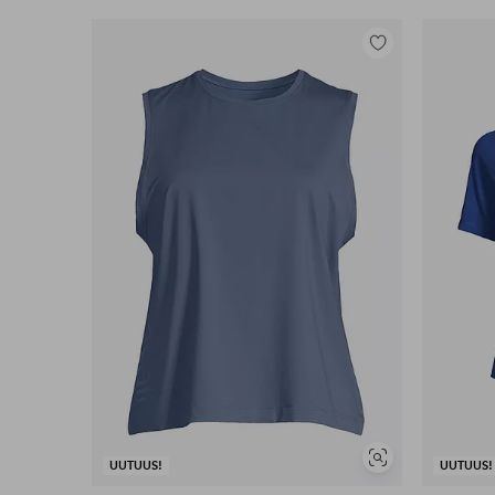
Lisää
suosikkeihin
Näytä
UUTUUS!
UUTUUS!
samankaltaisia