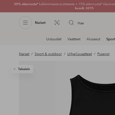
30% alennusta*
kalleimmasta tuotteesta + 15% alennusta* tilauksen
koodi: 3015
Naiset
Hae
Kuvahaku
Navigointi
Uutuudet
Vaatteet
Alusasut
Spor
osastoilla
Naiset
Sport & outdoor
Urheiluvaatteet
Puserot
Takaisin