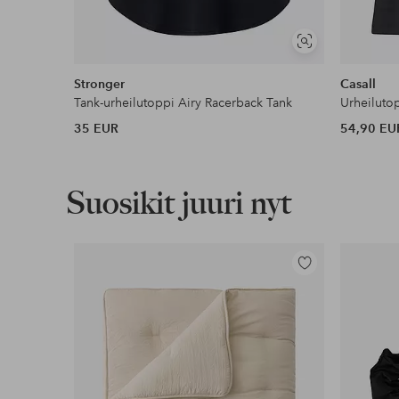
Näytä
samankaltaisia
Stronger
Casall
Tank-urheilutoppi Airy Racerback Tank
Urheiluto
35 EUR
54,90 EU
Suosikit juuri nyt
Lisää
suosikkeihin