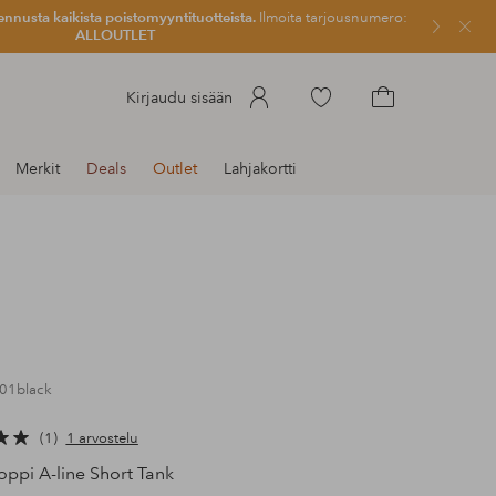
ennusta kaikista poistomyyntituotteista.
Ilmoita tarjousnumero:
Sulje
ALLOUTLET
Siirry
Kirjaudu sisään
merkittyihin
Siirry
suosikkituotteisiin
ostoskoriin
Merkit
Deals
Outlet
Lahjakortti
001black
1
1 arvostelu
oppi A-line Short Tank