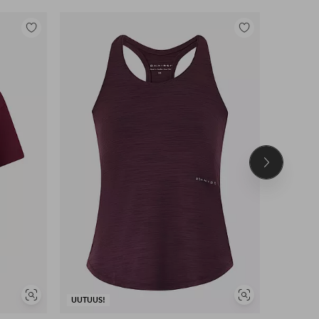
Lisää
Lisää
suosikkeihin
suosikkeihin
Seuraava
tuote
Näytä
Näytä
UUTUUS!
UUTUUS!
samankaltaisia
samankaltaisia