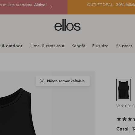
 muista tuotteista.
Aktivoi
OUTLET DEAL -
30% lisäal
Ellos-
logo
–
siirry
t & outdoor
Uima- & ranta-asut
Kengät
Plus size
Asusteet
aloitussivulle
Näytä samankaltaisia
Väri: 001
Casall
T