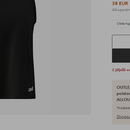
38 EUR
Alkuperäi
Osta ny
2 jäljellä
OUTLET
poisto
ALLOU
*Koskee 
Shoppa