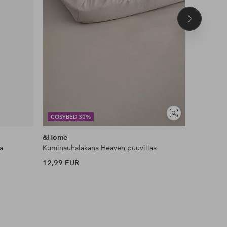
Seuraava
tuote
Näytä
COSYBED 30%
DEAL
samankaltaisia
&Home
KM Hom
a
Kuminauhalakana Heaven puuvillaa
Ryijymatt
12,99 EUR
53 EUR