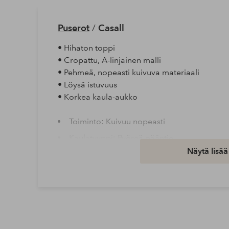
Puserot
/
Casall
• Hihaton toppi
• Cropattu, A-linjainen malli
• Pehmeä, nopeasti kuivuva materiaali
• Löysä istuvuus
• Korkea kaula-aukko
Toiminto: Kuivuu nopeasti
Kaulatyyppi: Pyöreä pääntie
Näytä lisää
Materiaali: Trikoota
Materiaali: 87% Polyamidia, 13% Elastaani
Materiaalitoiminto: Stretch
Istuvuus: Loose
Peseminen: Konepesu 40°