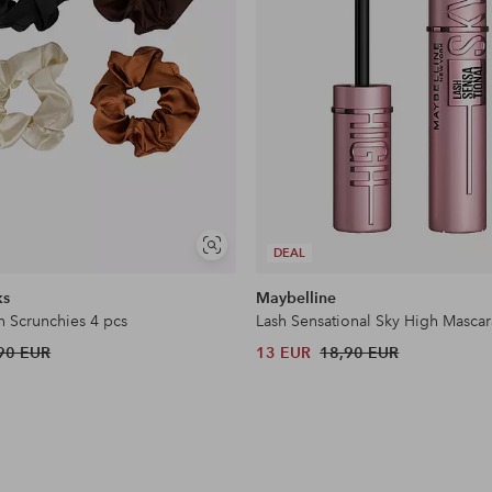
Näytä
DEAL
samankaltaisia
ks
Maybelline
n Scrunchies 4 pcs
Lash Sensational Sky High Mascar
90 EUR
13 EUR
18,90 EUR