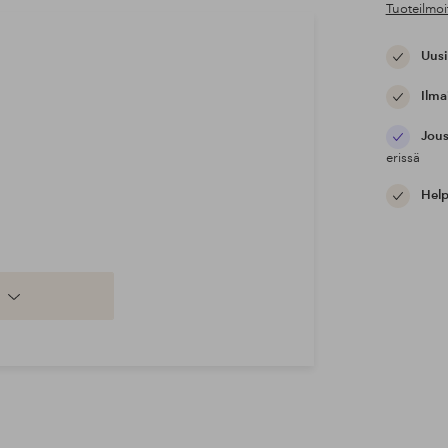
Tuoteilmoi
Uusi
Ilma
Jous
erissä
Help
a