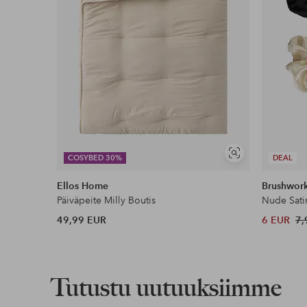
Näytä
COSYBED 30%
DEAL
samankaltaisia
Ellos Home
Brushwor
Päiväpeite Milly Boutis
Nude Sati
49,99 EUR
6 EUR
7,
Tutustu uutuuksiimme