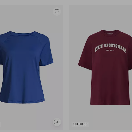
Lisää
suosikkeihin
Näytä
UUTUUS!
samankaltaisia