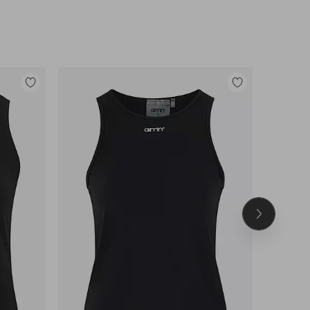
Lisää
Lisää
suosikkeihin
suosikkeihin
Seuraava
tuote