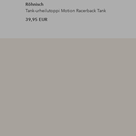
Röhnisch
Under Ar
Tank-urheilutoppi Motion Racerback Tank
Lyhythihai
39,95 EUR
40 EUR