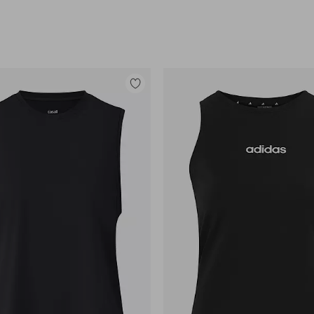
Lisää
suosikkeihin