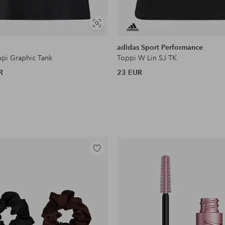
Näytä
samankaltaisia
adidas Sport Performance
ppi Graphic Tank
Toppi W Lin SJ TK
R
23 EUR
Lisää
suosikkeihin