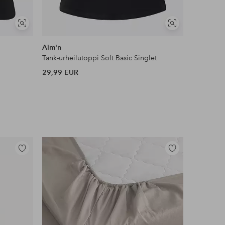
Näytä
Näytä
DEAL
samankaltaisia
samankaltaisia
Aim'n
Bamboo B
Tank-urheilutoppi Soft Basic Singlet
Pyjamapait
29,99 EUR
31 EUR
Lisää
Lisää
suosikkeihin
suosikkeihin