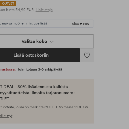
OUTLET
nen hinta
54,90 EUR
Lisätietoja
t, maksa myöhemmin.
Lue lisää
Valitse koko
Lisää ostoskoriin
Lisää
suosikkeihin
 varastossa.
Toimitetaan 3-6 arkipäivää
 DEAL - 30% lisäalennusta kaikista
myyntituotteista. Ilmoita tarjousnumero:
TLET
tuotteita, joissa on merkintä OUTLET. Voimassa 11.8. asti.
ile nyt