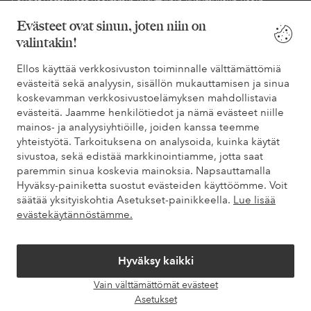
Löydät vastaukset useimmin kysyttyihin kysymyksiin usein
kysytyistä kysymyksistä. Löydät myös tietoa siitä, miten voit ottaa
Evästeet ovat sinun, joten niin on
meihin yhteyttä.
valintakin!
Asiakaspalvelu
Tilaukset
Maksutavat
Toim
Ellos käyttää verkkosivuston toiminnalle välttämättömiä
evästeitä sekä analyysin, sisällön mukauttamisen ja sinua
koskevamman verkkosivustoelämyksen mahdollistavia
evästeitä. Jaamme henkilötiedot ja nämä evästeet niille
Omat sivut
mainos- ja analyysiyhtiöille, joiden kanssa teemme
yhteistyötä. Tarkoituksena on analysoida, kuinka käytät
sivustoa, sekä edistää markkinointiamme, jotta saat
Tietoa Elloksesta
paremmin sinua koskevia mainoksia. Napsauttamalla
Hyväksy-painiketta suostut evästeiden käyttöömme. Voit
säätää yksityiskohtia Asetukset-painikkeella.
Lue lisää
Palvelumme
evästekäytännöstämme.
Ehdot
Hyväksy kaikki
Ystävät
Vain välttämättömät evästeet
Avaa
Asetukset
chat-