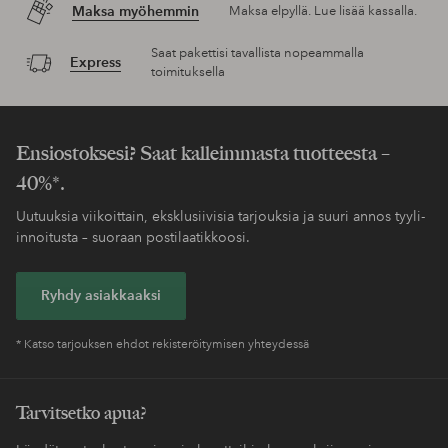
Maksa myöhemmin
Maksa elpyllä. Lue lisää kassalla.
Saat pakettisi tavallista nopeammalla
Express
toimituksella
Ensiostoksesi? Saat kalleimmasta tuotteesta –
40%*.
Uutuuksia viikoittain, eksklusiivisia tarjouksia ja suuri annos tyyli-
innoitusta – suoraan postilaatikkoosi.
Ryhdy asiakkaaksi
* Katso tarjouksen ehdot rekisteröitymisen yhteydessä
Tarvitsetko apua?