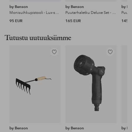
by Benson
by Benson
by Be
Monisuihkupistooli - Lux-sarja
Puutarhaletku Deluxe Set - 15m
Puuta
95 EUR
165 EUR
145 
Tutustu uutuuksiimme
Lisää
Lisää
suosikkeihin
suosikkeihin
by Benson
by Benson
by Be