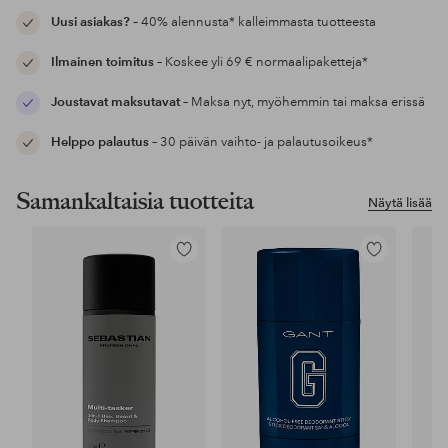
Uusi asiakas?
– 40% alennusta* kalleimmasta tuotteesta
Ilmainen toimitus
– Koskee yli 69 € normaalipaketteja*
Joustavat maksutavat
– Maksa nyt, myöhemmin tai maksa erissä
Helppo palautus
– 30 päivän vaihto- ja palautusoikeus*
Samankaltaisia tuotteita
Näytä lisää
Lisää
Lisää
suosikkeihin
suosikkeihin