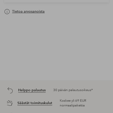
Tietoa arvosanoista
Helppo palautus
30 päivän palautusoikeus*
Koskee yli 69 EUR
Säästät toimituskulut
normaalipakettia