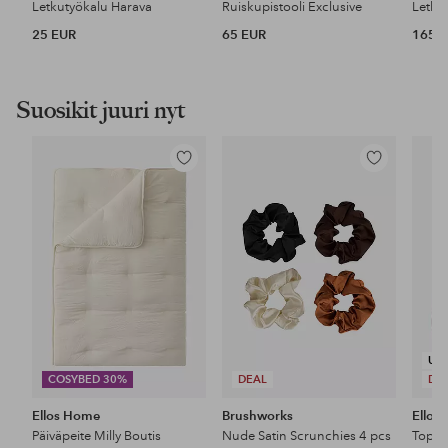
Letkutyökalu Harava
Ruiskupistooli Exclusive
Letku
25 EUR
65 EUR
165 
Suosikit juuri nyt
Lisää
Lisää
suosikkeihin
suosikkeihin
UU
COSYBED 30%
DEAL
DE
Ellos Home
Brushworks
Ellos 
Päiväpeite Milly Boutis
Nude Satin Scrunchies 4 pcs
Top P