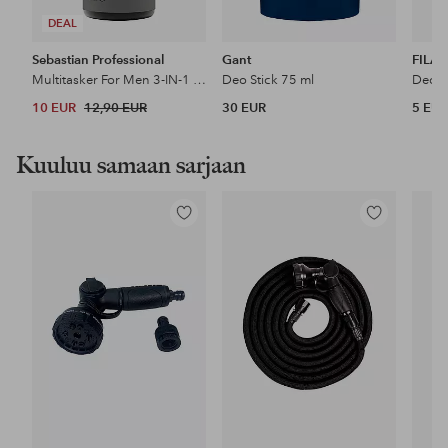
DEAL
Sebastian Professional
Gant
FILA
Multitasker For Men 3-IN-1 Hair, Beard And Body Shampoo
Deo Stick 75 ml
10 EUR
12,90 EUR
30 EUR
5 EU
Kuuluu samaan sarjaan
Lisää
Lisää
suosikkeihin
suosikkeihin