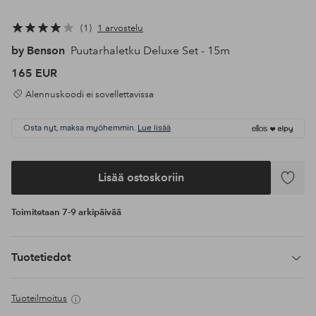
1
1 arvostelu
by Benson
Puutarhaletku Deluxe Set - 15m
165 EUR
Alennuskoodi ei sovellettavissa
Osta nyt, maksa myöhemmin.
Lue lisää
Lisää ostoskoriin
Lisää
suosikke
Toimitetaan 7-9 arkipäivää
Tuotetiedot
Tuoteilmoitus