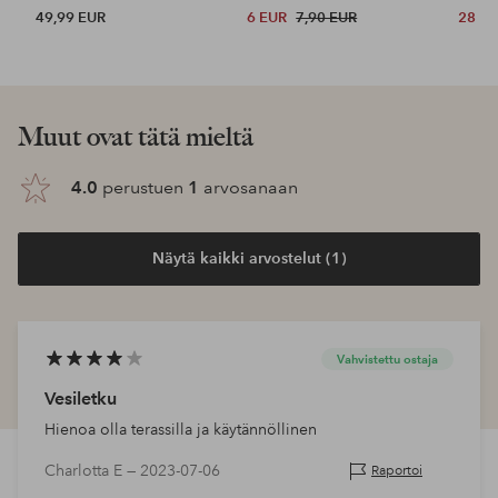
49,99 EUR
6 EUR
7,90 EUR
28 E
Muut ovat tätä mieltä
4.0
perustuen
1
arvosanaan
Näytä kaikki arvostelut (1)
Vahvistettu ostaja
Vesiletku
Hienoa olla terassilla ja käytännöllinen
Charlotta E —
2023-07-06
Raportoi