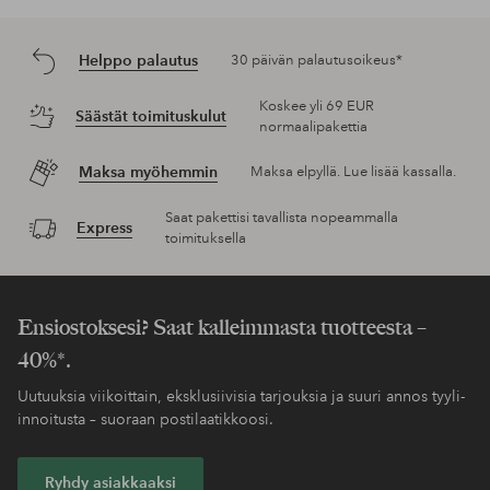
Helppo palautus
30 päivän palautusoikeus*
Koskee yli 69 EUR
Säästät toimituskulut
normaalipakettia
Maksa myöhemmin
Maksa elpyllä. Lue lisää kassalla.
Saat pakettisi tavallista nopeammalla
Express
toimituksella
Ensiostoksesi? Saat kalleimmasta tuotteesta –
40%*.
Uutuuksia viikoittain, eksklusiivisia tarjouksia ja suuri annos tyyli-
innoitusta – suoraan postilaatikkoosi.
Ryhdy asiakkaaksi