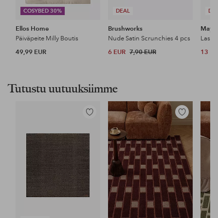
COSYBED 30%
DEAL
DE
Ellos Home
Brushworks
Maybe
Päiväpeite Milly Boutis
Nude Satin Scrunchies 4 pcs
49,99 EUR
6 EUR
7,90 EUR
13 E
Tutustu uutuuksiimme
Lisää
Lisää
suosikkeihin
suosikkeihin