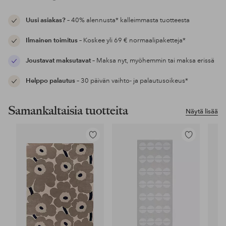
Uusi asiakas?
– 40% alennusta* kalleimmasta tuotteesta
Ilmainen toimitus
– Koskee yli 69 € normaalipaketteja*
Joustavat maksutavat
– Maksa nyt, myöhemmin tai maksa erissä
Helppo palautus
– 30 päivän vaihto- ja palautusoikeus*
Samankaltaisia tuotteita
Näytä lisää
Lisää
Lisää
suosikkeihin
suosikkeihin