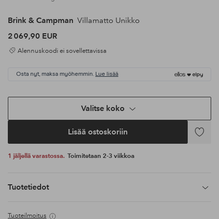
Brink & Campman
Villamatto Unikko
2 069,90 EUR
Alennuskoodi ei sovellettavissa
Osta nyt, maksa myöhemmin.
Lue lisää
Valitse koko
Lisää ostoskoriin
Lisää
suosikke
1 jäljellä varastossa.
Toimitetaan 2-3 viikkoa
Tuotetiedot
Tuoteilmoitus