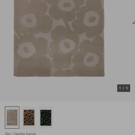
1
/
5
Väri: Vaalea beige