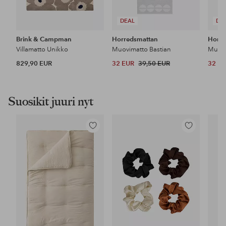
DEAL
DE
Brink & Campman
Horredsmattan
Horre
Villamatto Unikko
Muovimatto Bastian
Muovi
829,90 EUR
32 EUR
39,50 EUR
32 E
Suosikit juuri nyt
Lisää
Lisää
suosikkeihin
suosikkeihin