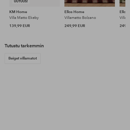
UUTUUS!
KM Home
Ellos Home
Ellos
Villa Matto Ekeby
Villamatto Bolzano
Villa
139,99 EUR
249,99 EUR
249,9
Tutustu tarkemmin
Beiget villamatot