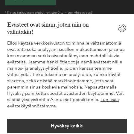
* Katso tarjouksen ehdot rekisteröitymisen yhteydessä
Evästeet ovat sinun, joten niin on
valintakin!
Tarvitsetko apua?
Ellos käyttää verkkosivuston toiminnalle välttämättömiä
Löydät vastaukset useimmin kysyttyihin kysymyksiin usein
evästeitä sekä analyysin, sisällön mukauttamisen ja sinua
kysytyistä kysymyksistä. Löydät myös tietoa siitä, miten voit ottaa
koskevamman verkkosivustoelämyksen mahdollistavia
meihin yhteyttä.
evästeitä. Jaamme henkilötiedot ja nämä evästeet niille
mainos- ja analyysiyhtiöille, joiden kanssa teemme
Asiakaspalvelu
Tilaukset
Maksutavat
Toim
yhteistyötä. Tarkoituksena on analysoida, kuinka käytät
sivustoa, sekä edistää markkinointiamme, jotta saat
paremmin sinua koskevia mainoksia. Napsauttamalla
Hyväksy-painiketta suostut evästeiden käyttöömme. Voit
Omat sivut
säätää yksityiskohtia Asetukset-painikkeella.
Lue lisää
evästekäytännöstämme.
Tietoa Elloksesta
Hyväksy kaikki
Palvelumme