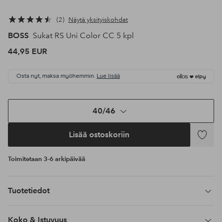
2
Näytä yksityiskohdat
BOSS
Sukat RS Uni Color CC 5 kpl
44,95 EUR
Osta nyt, maksa myöhemmin.
Lue lisää
40/46
Lisää ostoskoriin
Lisää
suosikke
Toimitetaan 3-6 arkipäivää
Tuotetiedot
Koko & Istuvuus