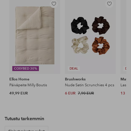
Lisää
Lisää
suosikkeihin
suosikkeihin
COSYBED 30%
DEAL
DE
Ellos Home
Brushworks
Maybe
Päiväpeite Milly Boutis
Nude Satin Scrunchies 4 pcs
49,99 EUR
6 EUR
7,90 EUR
13 E
Tutustu uutuuksiimme