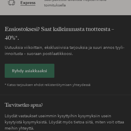
Helppo palautus
30 päivän palautusoikeus*
Koskee yli 69 EUR
Säästät toimituskulut
normaalipakettia
Maksa myöhemmin
Maksa elpyllä. Lue lisää kassalla.
Saat pakettisi tavallista nopeammalla
Express
toimituksella