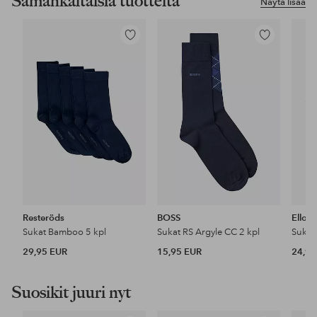
Samankaltaisia tuotteita
Näytä lisää
Lisää
Lisää
suosikkeihin
suosikkeihin
Resteröds
BOSS
Ellos 
Sukat Bamboo 5 kpl
Sukat RS Argyle CC 2 kpl
Sukat
29,95 EUR
15,95 EUR
24,99
Suosikit juuri nyt