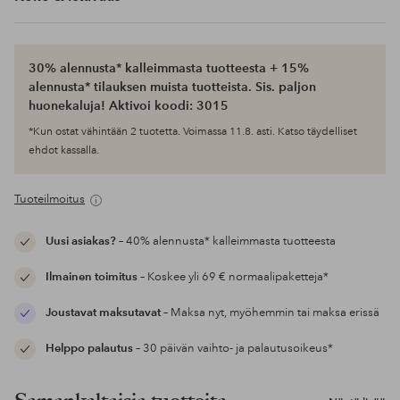
30% alennusta* kalleimmasta tuotteesta + 15%
alennusta* tilauksen muista tuotteista. Sis. paljon
huonekaluja! Aktivoi koodi: 3015
*Kun ostat vähintään 2 tuotetta. Voimassa 11.8. asti. Katso täydelliset
ehdot kassalla.
Tuoteilmoitus
Uusi asiakas?
– 40% alennusta* kalleimmasta tuotteesta
Ilmainen toimitus
– Koskee yli 69 € normaalipaketteja*
Joustavat maksutavat
– Maksa nyt, myöhemmin tai maksa erissä
Helppo palautus
– 30 päivän vaihto- ja palautusoikeus*